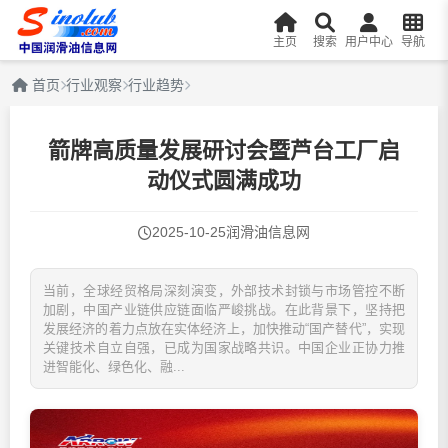
主页
搜索
用户中心
导航
首页
行业观察
行业趋势
箭牌高质量发展研讨会暨芦台工厂启
动仪式圆满成功
2025-10-25
润滑油信息网
当前，全球经贸格局深刻演变，外部技术封锁与市场管控不断
加剧，中国产业链供应链面临严峻挑战。在此背景下，坚持把
发展经济的着力点放在实体经济上，加快推动“国产替代”，实现
关键技术自立自强，已成为国家战略共识。中国企业正协力推
进智能化、绿色化、融...