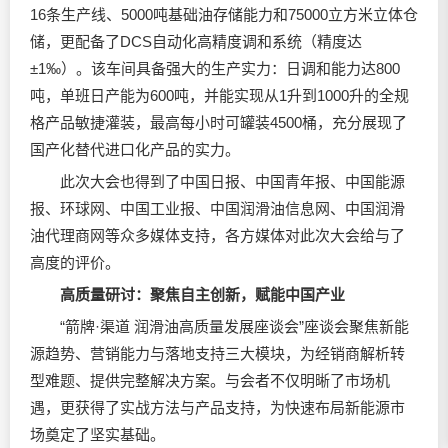
16条生产线、5000吨基础油存储能力和75000立方米立体仓
储，更配备了DCS自动化高精度调和系统（精度达
±1‰）。该车间具备强大的生产实力：日调和能力达800
吨，单班日产能为600吨，并能实现从1升到1000升的全规
格产品敏捷灌装，最高每小时可罐装4500桶，充分展现了
国产化替代进口化产品的实力。
此次大会也得到了中国日报、中国青年报、中国能源
报、环球网、中国工业报、中国润滑油信息网、中国润滑
油代理商网等众多媒体支持，各方媒体对此次大会给与了
高度的评价。
高质量研讨：
聚焦自主创新，赋能中国产业
“箭牌·渠道 润滑油高质量发展座谈会”座谈会聚焦新能
源趋势、营销能力与落地支持三大模块，为经销商解析转
型难题、提供完整解决方案。与会者不仅明晰了市场机
遇，更获得了实战方法与产品支持，为快速布局新能源市
场奠定了坚实基础。