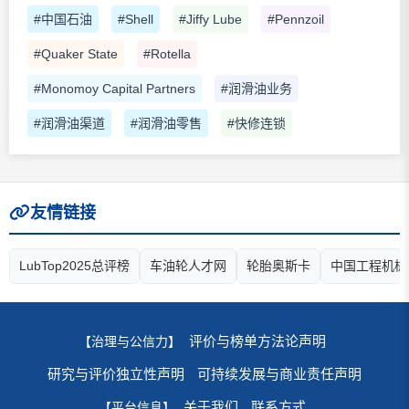
#中国石油
#Shell
#Jiffy Lube
#Pennzoil
#Quaker State
#Rotella
#Monomoy Capital Partners
#润滑油业务
#润滑油渠道
#润滑油零售
#快修连锁
友情链接
LubTop2025总评榜
车油轮人才网
轮胎奥斯卡
中国工程机械
评价与榜单方法论声明
【治理与公信力】
研究与评价独立性声明
可持续发展与商业责任声明
关于我们
联系方式
【平台信息】