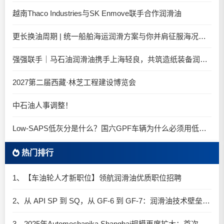
越南Thaco Industries与SK Enmove联手合作润滑油
更长换油周期 | 统一船舶海运润滑方案与你并肩征服海况运维考验
强强联手｜马石油润滑油携手上海轻良，共筑造纸装备润滑新生态
2027第二届西藏·林芝工程建设博览会
中石油人事调整！
Low-SAPS低灰分是什么？国六GPF车辆为什么必须用低灰油
热门排行
1、【车油轮人才新职位】领航润滑油优质职位招聘
2、从 API SP 到 SQ，从 GF-6 到 GF-7：润滑油技术壁垒再升高，你准备好了吗？
3、2025年Automechanika Shanghai规模再度扩大：首次启用国家会展中心（上海）全部15个展馆