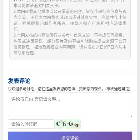
本网将依法追究相关责任。
2.本网转载其他媒体或公开渠道的内容，旨在传递行业信息与观
点交流，不代表本网赞同其观点或对其真实性、完整性作出保
证。相关版权归原作者所有，转载方需自行承担相应法律责
任。
3.本网发布的内容仅供行业参考与信息交流，不构成任何投资、
购买或决策建议。部分图片及内容由AI辅助生成或来源于公开
信息整理，如涉及版权或内容问题，请在发布之日起7日内与本
网联系处理。
发表评论
◎欢迎参与讨论，请在这里发表您的看法、交流您的观点。(审核通过可见)
提交评论