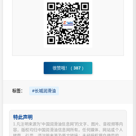
很赞哦！ (
387
)
标签：
#长城润滑油
特此声明
1.凡注明来源为“中国润滑油信息网”的文字、图片、音视频等内
容，版权均归中国润滑油信息网所有。任何媒体、网站或个人
转载、引用，须注明来源及原文链接；未经授权擅自使用的，