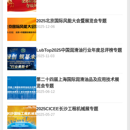
2025北京国际风能大会暨展览会专题
2025-12-06
LubTop2025中国润滑油行业年度总评榜专题
2025-11-03
第二十四届上海国际润滑油品及应用技术展
览会专题
2025-06-12
2025CICEE长沙工程机械展专题
2025-05-27