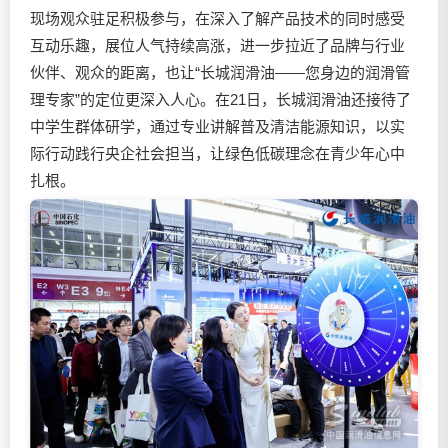
现场观众驻足积极参与，在深入了解产品技术的同时感受
互动乐趣，展位人气持续高涨，进一步拉近了品牌与行业
伙伴、观众的距离，也让“长城润滑油——您身边的润滑管
理专家”的定位更深入人心。在21日，长城润滑油还接待了
中学生群体研学，通过专业讲解普及清洁能源知识，以实
际行动践行央企社会担当，让绿色低碳理念在青少年心中
扎根。