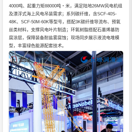
4000吨、起重力矩88000吨・米，满足陆地26MW风电机组
及漂浮式海上风电吊装需求；系列碳纤维，含SCF-40S-
48K、SCF-50M-60K等型号，搭配3K碳纤维导流布、预氧
丝类材料，支撑风电叶片制造；环氧树脂搭配石墨烯基防
腐涂层，保障装备耐盐雾腐蚀；现场同步展示液流电堆模
型，丰富绿色能源配套技术。