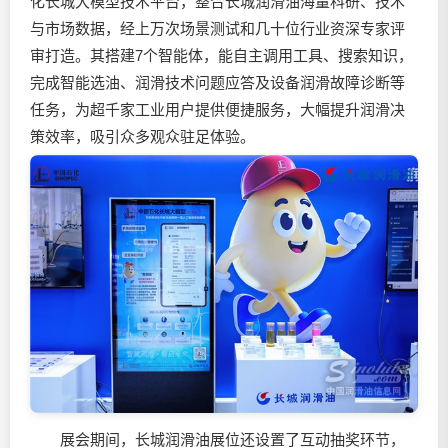
化长城大模型技术平台，整合长城润滑油海量科研、技术
与市场数据，经上万次场景测试和几十位行业资深专家评
审打造。其搭建7个智能体，能自主调用工具、搜索知识，
完成智能选油、润滑技术问题应答及设备润滑故障诊断等
任务，为超千家工业用户提供便捷服务，大幅提升润滑决
策效率，吸引众多观众驻足体验。
展会期间，长城润滑油展位还设置了互动抽奖环节，