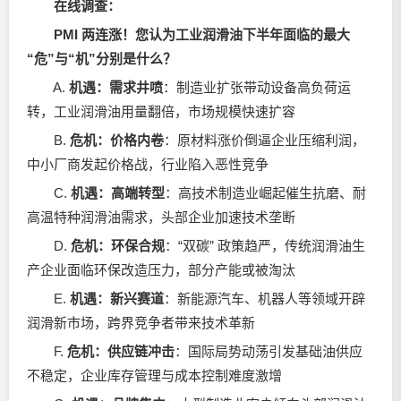
在线调查：
PMI 两连涨！您认为工业润滑油下半年面临的最大
“危”与“机”分别是什么？
A.
机遇：需求井喷
：制造业扩张带动设备高负荷运
转，工业润滑油用量翻倍，市场规模快速扩容
B.
危机：价格内卷
：原材料涨价倒逼企业压缩利润，
中小厂商发起价格战，行业陷入恶性竞争
C.
机遇：高端转型
：高技术制造业崛起催生抗磨、耐
高温特种润滑油需求，头部企业加速技术垄断
D.
危机：环保合规
：“双碳” 政策趋严，传统润滑油生
产企业面临环保改造压力，部分产能或被淘汰
E.
机遇：新兴赛道
：新能源汽车、机器人等领域开辟
润滑新市场，跨界竞争者带来技术革新
F.
危机：供应链冲击
：国际局势动荡引发基础油供应
不稳定，企业库存管理与成本控制难度激增