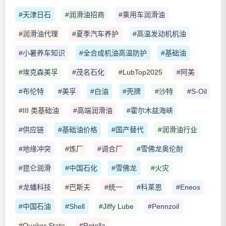
#天津日石
#润滑油招商
#乘用车润滑油
#润滑油代理
#夏季汽车养护
#高温发动机机油
#小暑养车知识
#全合成机油高温防护
#基础油
#埃克森美孚
#茂名石化
#LubTop2025
#阿美
#布伦特
#美孚
#白油
#壳牌
#沙特
#S-Oil
#III 类基础油
#高端润滑油
#霍尔木兹海峡
#供应链
#基础油价格
#国产替代
#润滑油行业
#地缘冲突
#炼厂
#调合厂
#雪佛龙奥伦耐
#昆仑润滑
#中国石化
#雪佛龙
#火灾
#龙蟠科技
#巴斯夫
#统一
#科莱恩
#Eneos
#中国石油
#Shell
#Jiffy Lube
#Pennzoil
#Quaker State
#Rotella