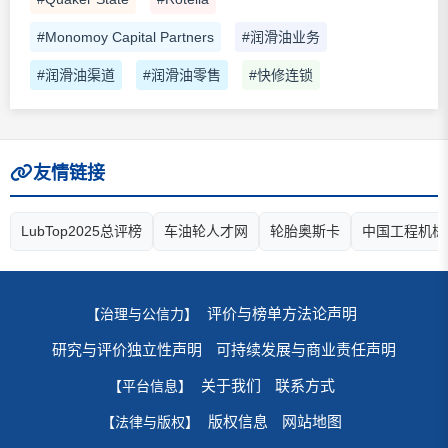
#Monomoy Capital Partners
#润滑油业务
#润滑油渠道
#润滑油零售
#快修连锁
友情链接
LubTop2025总评榜
车油轮人才网
轮胎奥斯卡
中国工程机械
评价与榜单方法论声明
【治理与公信力】
研究与评价独立性声明
可持续发展与商业责任声明
关于我们
联系方式
【平台信息】
版权信息
网站地图
【法律与版权】