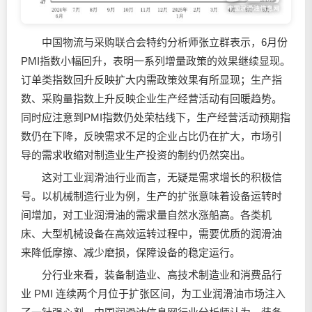
中国物流与采购联合会特约分析师张立群表示，6月份
PMI指数小幅回升，表明一系列增量政策的效果继续显现。
订单类指数回升反映扩大内需政策效果有所显现；生产指
数、采购量指数上升反映企业生产经营活动有回暖趋势。
同时应注意到PMI指数仍处荣枯线下，生产经营活动预期指
数仍在下降，反映需求不足的企业占比仍在扩大，市场引
导的需求收缩对制造业生产投资的制约仍然突出。
这对工业
润滑油
行业而言，无疑是需求增长的积极信
号。以机械制造行业为例，生产的扩张意味着设备运转时
间增加，对工业
润滑油
的需求量自然水涨船高。各类机
床、大型机械设备在高效运转过程中，需要优质的
润滑油
来降低摩擦、减少磨损，保障设备的稳定运行。
分行业来看，装备制造业、高技术制造业和消费品行
业 PMI 连续两个月位于扩张区间，为工业
润滑油
市场注入