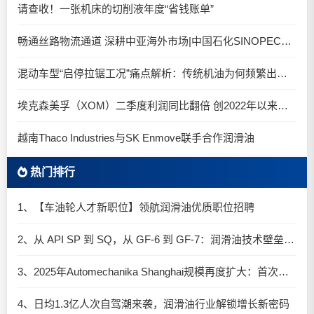
请查收！一张机床的切削液年度“省钱账单”
畅通丝路物流通道 深耕中亚海外市场|中国石化SINOPEC润滑油北京-阿拉木图图定班列顺利抵达
混动车型“启停拉锯工况”痛点解析：传统机油为何频繁出现油泥堆积？
埃克森美孚（XOM）二季度利润同比翻倍 创2022年以来新高
越南Thaco Industries与SK Enmove联手合作润滑油
热门排行
1、【车油轮人才新职位】领航润滑油优质职位招聘
2、从 API SP 到 SQ，从 GF-6 到 GF-7：润滑油技术壁垒再升高，你准备好了吗？
3、2025年Automechanika Shanghai规模再度扩大：首次启用国家会展中心（上海）全部15个展馆
4、日均1.3亿人次自驾潮来袭，润滑油行业解锁增长新密码​