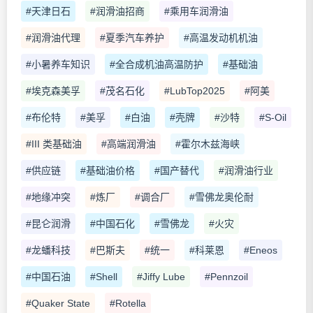
#天津日石
#润滑油招商
#乘用车润滑油
#润滑油代理
#夏季汽车养护
#高温发动机机油
#小暑养车知识
#全合成机油高温防护
#基础油
#埃克森美孚
#茂名石化
#LubTop2025
#阿美
#布伦特
#美孚
#白油
#壳牌
#沙特
#S-Oil
#III 类基础油
#高端润滑油
#霍尔木兹海峡
#供应链
#基础油价格
#国产替代
#润滑油行业
#地缘冲突
#炼厂
#调合厂
#雪佛龙奥伦耐
#昆仑润滑
#中国石化
#雪佛龙
#火灾
#龙蟠科技
#巴斯夫
#统一
#科莱恩
#Eneos
#中国石油
#Shell
#Jiffy Lube
#Pennzoil
#Quaker State
#Rotella