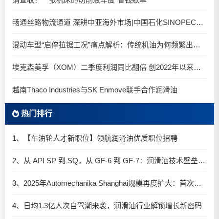
畅通丝路物流通道 深耕中亚海外市场|中国石化SINOPEC润滑油北京-阿拉木图图定班列顺利抵达
混动车型“启停拉锯工况”痛点解析：传统机油为何频繁出现油泥堆积？
埃克森美孚（XOM）二季度利润同比翻倍 创2022年以来新高
越南Thaco Industries与SK Enmove联手合作润滑油
热门排行
1、【车油轮人才新职位】领航润滑油优质职位招聘
2、从 API SP 到 SQ，从 GF-6 到 GF-7：润滑油技术壁垒再升高，你准备好了吗？
3、2025年Automechanika Shanghai规模再度扩大：首次启用国家会展中心（上海）全部15个展馆
4、日均1.3亿人次自驾潮来袭，润滑油行业解锁增长新密码​