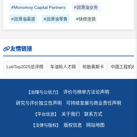
#Monomoy Capital Partners
#润滑油业务
#润滑油渠道
#润滑油零售
#快修连锁
友情链接
LubTop2025总评榜
车油轮人才网
轮胎奥斯卡
中国工程机械
评价与榜单方法论声明
【治理与公信力】
研究与评价独立性声明
可持续发展与商业责任声明
关于我们
联系方式
【平台信息】
版权信息
网站地图
【法律与版权】