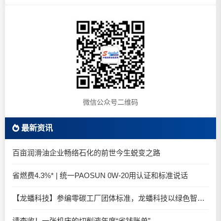
微信公众号二维码
最新资讯
百亩润滑油企业畅络石化的前世今生蜕变之路
省燃费4.3%* | 统一PAOSUN 0W-20用认证和标准说话
【龙蟠科技】参编零碳工厂团体标准，龙蟠科技以绿色智造锚定零碳未来
请查收！一张机床的切削液年度“省钱账单”