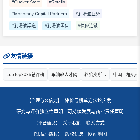
#Quaker State
#Rotella
#Monomoy Capital Partners
#润滑油业务
#润滑油渠道
#润滑油零售
#快修连锁
友情链接
LubTop2025总评榜
车油轮人才网
轮胎奥斯卡
中国工程机械
评价与榜单方法论声明
【治理与公信力】
研究与评价独立性声明
可持续发展与商业责任声明
关于我们
联系方式
【平台信息】
版权信息
网站地图
【法律与版权】