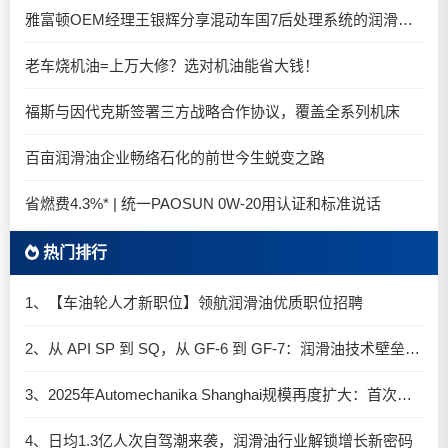
雅富顿OEM经理王银辉分享混动车国7后处理系统的润滑油要求
老车烧机油=上万大修？选对机油能省大钱！
福斯与因代克斯签署三方战略合作协议，覆盖全系列机床
百亩润滑油企业畅络石化的前世今生蜕变之路
省燃费4.3%* | 统一PAOSUN 0W-20用认证和标准说话
热门排行
1、【车油轮人才新职位】领航润滑油优质职位招聘
2、从 API SP 到 SQ，从 GF-6 到 GF-7：润滑油技术壁垒再升高，你准备好了吗？
3、2025年Automechanika Shanghai规模再度扩大：首次启用国家会展中心（上海）全部15个展馆
4、日均1.3亿人次自驾潮来袭，润滑油行业解锁增长新密码​