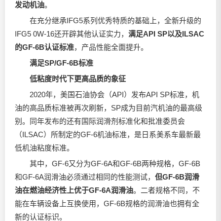
发动机油
。
在充分继承IFG5系列优秀特质的基础上，全新升级的
IFG5 0W-16还开辟其他认证实力，
满足API SP以及ILSAC
的GF-6B认证标准
，产品性能全面提升。
满足SP/GF-6B标准
低粘度时代下更高品质的象征
2020年，美国石油协会（API）发布API SP标准，机
油的高品质标准被再次刷新，SP成为目前汽机油的最高级
别。同年发布的还有国际润滑剂标准化和批准委员会
（ILSAC）所制定的GF-6机油标准，是日系美系车最新最
低机油粘度标准。
其中，GF-6又分为GF-6A和GF-6B两种规格，GF-6B
和GF-6A
润滑油
必须通过相同的性能测试，
但GF-6B
润滑
油
在燃油经济性上优于GF-6A
润滑油
。二者规格不同，不
能在车辆设备上互换使用，GF-6B规格的
润滑油
也拥有全
新的认证标识。