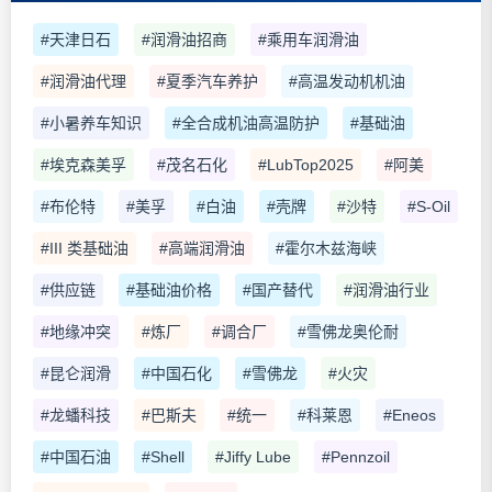
#天津日石
#润滑油招商
#乘用车润滑油
#润滑油代理
#夏季汽车养护
#高温发动机机油
#小暑养车知识
#全合成机油高温防护
#基础油
#埃克森美孚
#茂名石化
#LubTop2025
#阿美
#布伦特
#美孚
#白油
#壳牌
#沙特
#S-Oil
#III 类基础油
#高端润滑油
#霍尔木兹海峡
#供应链
#基础油价格
#国产替代
#润滑油行业
#地缘冲突
#炼厂
#调合厂
#雪佛龙奥伦耐
#昆仑润滑
#中国石化
#雪佛龙
#火灾
#龙蟠科技
#巴斯夫
#统一
#科莱恩
#Eneos
#中国石油
#Shell
#Jiffy Lube
#Pennzoil