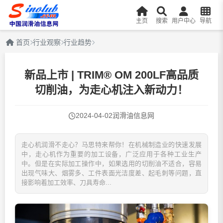
主页
搜索
用户中心
导航
首页
行业观察
行业趋势
新品上市 | TRIM® OM 200LF高品质
切削油，为走心机注入新动力！
2024-04-02
润滑油信息网
走心机润滑不走心？马思特来帮你！在机械制造业的快速发展
中，走心机作为重要的加工设备，广泛应用于各种工业生产
中。但是在实际加工操作中，如果选用的切削油不适合，容易
出现气味大、烟雾多、工件表面光洁度差、起毛刺等问题，直
接影响着加工效率、刀具寿命...