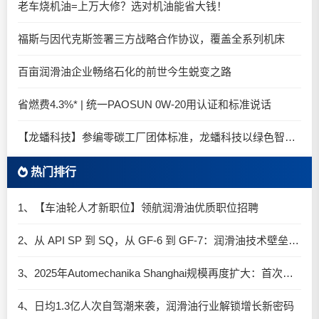
老车烧机油=上万大修？选对机油能省大钱！
福斯与因代克斯签署三方战略合作协议，覆盖全系列机床
百亩润滑油企业畅络石化的前世今生蜕变之路
省燃费4.3%* | 统一PAOSUN 0W-20用认证和标准说话
【龙蟠科技】参编零碳工厂团体标准，龙蟠科技以绿色智造锚定零碳未来
热门排行
1、【车油轮人才新职位】领航润滑油优质职位招聘
2、从 API SP 到 SQ，从 GF-6 到 GF-7：润滑油技术壁垒再升高，你准备好了吗？
3、2025年Automechanika Shanghai规模再度扩大：首次启用国家会展中心（上海）全部15个展馆
4、日均1.3亿人次自驾潮来袭，润滑油行业解锁增长新密码​