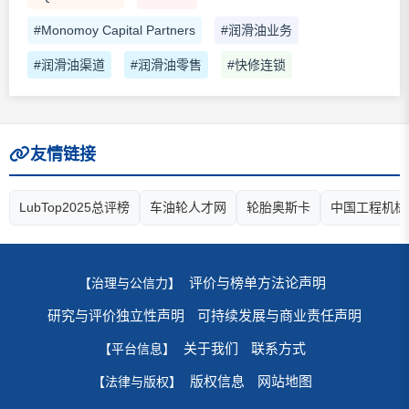
#Monomoy Capital Partners
#润滑油业务
#润滑油渠道
#润滑油零售
#快修连锁
友情链接
LubTop2025总评榜
车油轮人才网
轮胎奥斯卡
中国工程机械
评价与榜单方法论声明
【治理与公信力】
研究与评价独立性声明
可持续发展与商业责任声明
关于我们
联系方式
【平台信息】
版权信息
网站地图
【法律与版权】