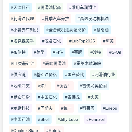
#天津日石
#润滑油招商
#乘用车润滑油
#润滑油代理
#夏季汽车养护
#高温发动机机油
#小暑养车知识
#全合成机油高温防护
#基础油
#埃克森美孚
#茂名石化
#LubTop2025
#阿美
#布伦特
#美孚
#白油
#壳牌
#沙特
#S-Oil
#III 类基础油
#高端润滑油
#霍尔木兹海峡
#供应链
#基础油价格
#国产替代
#润滑油行业
#地缘冲突
#炼厂
#调合厂
#雪佛龙奥伦耐
#昆仑润滑
#中国石化
#雪佛龙
#火灾
#龙蟠科技
#巴斯夫
#统一
#科莱恩
#Eneos
#中国石油
#Shell
#Jiffy Lube
#Pennzoil
#Quaker State
#Rotella