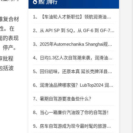
热门排行
1、【车油轮人才新职位】领航润滑油优质职位招聘
维复合材
性。在
2、从 API SP 到 SQ，从 GF-6 到 GF-7：润滑油技术壁垒再升高，你准备好了吗？
面的表现
3、2025年Automechanika Shanghai规模再度扩大：首次启用国家会展中心（上海）全部15个展馆
、停产。
4、日均1.3亿人次自驾潮来袭，润滑油行业解锁增长新密码​
审批程
包括波
5、回归初味，还原本真 延长壳牌洋县踏春自驾游
6、润滑油品牌哪家强？LubTop2024 润滑油总评榜荣耀张榜
7、暑期自驾游要准备些什么？
8、当心一箱廉价汽油毁了你的自驾游！
9、房车自驾游成为现今最时髦的旅游方式