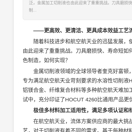
泛，金属加工切削液也由此迎来了重重挑战。刀具磨损
制...
——更高效、更清洁、更具成本效益工艺
随着科技进步和航空航天业的迅猛发展，使
由此迎来了重重挑战。刀具磨损快、寿命短如
色制造，如何实现？
金属切削液领域的全球领导者奎克好富顿，
专为满足航空航天业苛刻要求的水溶性切削液HO
铝镁合金、纤维复合材料等多种航空航天难加
试中，充分印证了HOCUT 4260比通用产
极佳多材料加工适用性，满足多项认证和
在航空航天业，流体方案供应商的最大挑战
艺，对于切削液有着不同的需求。基于每种材