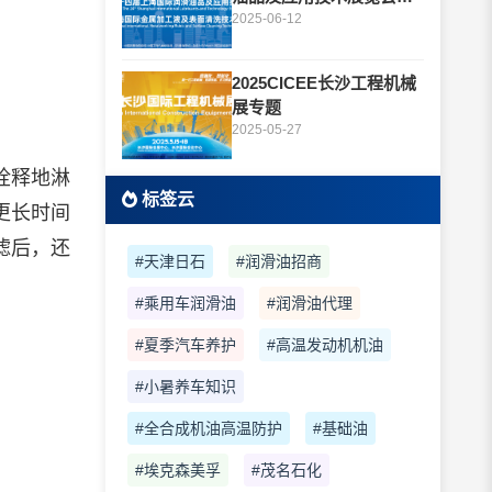
题
2025-06-12
2025CICEE长沙工程机械
展专题
2025-05-27
诠释地淋
标签云
更长时间
滤后，还
#天津日石
#润滑油招商
#乘用车润滑油
#润滑油代理
#夏季汽车养护
#高温发动机机油
#小暑养车知识
#全合成机油高温防护
#基础油
#埃克森美孚
#茂名石化