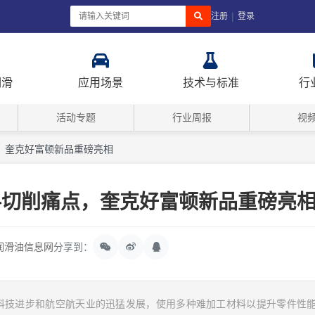
|
注册
登录
润滑
应用场景
技术与标准
行
活动专题
行业周报
视
，奎克好富顿新品重磅亮相
料切削痛点，奎克好富顿新品重磅亮
润滑油信息网
分享到：
科技进步和航空航天业的迅猛发展，使用多种难加工材料以提升零件性