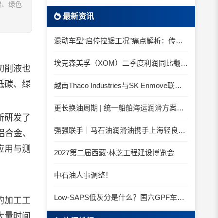
碳、绿色
最新资讯
混动车型“启停拉锯工况”痛点解析：传统机油为何频繁出现油泥堆积？
埃克森美孚（XOM）二季度利润同比翻倍 创2022年以来新高
切削液也
低碳、绿
越南Thaco Industries与SK Enmove联手合作润滑油
更长换油周期 | 统一船舶海运润滑方案与你并肩征服海况运维考验
新研发了
强强联手｜马石油润滑油携手上海轻良，共筑造纸装备润滑新生态
铝合金、
应用与测
2027第二届西藏·林芝工程建设博览会
中石油人事调整！
Low-SAPS低灰分是什么？国六GPF车辆为什么必须用低灰油
的加工工
大量时间