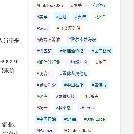
#LubTop2025
#阿美
#布伦特
#美孚
#白油
#壳牌
#沙特
#S-Oil
#III 类基础油
#高端润滑油
#霍尔木兹海峡
人员带来
#供应链
#基础油价格
#国产替代
OCUT
#润滑油行业
#地缘冲突
#炼厂
带来价
#调合厂
#雪佛龙奥伦耐
#昆仑润滑
#中国石化
#雪佛龙
#火灾
#龙蟠科技
#巴斯夫
#统一
#科莱恩
#Eneos
#中国石油
#Shell
#Jiffy Lube
、铝业、
#Pennzoil
#Quaker State