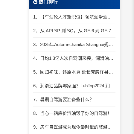
热门排行
1、【车油轮人才新职位】领航润滑油优质职位招聘
2、从 API SP 到 SQ，从 GF-6 到 GF-7：润滑油技术壁垒再升高，你准备好了吗？
3、2025年Automechanika Shanghai规模再度扩大：首次启用国家会展中心（上海）全部15个展馆
4、日均1.3亿人次自驾潮来袭，润滑油行业解锁增长新密码​
5、回归初味，还原本真 延长壳牌洋县踏春自驾游
6、润滑油品牌哪家强？LubTop2024 润滑油总评榜荣耀张榜
7、暑期自驾游要准备些什么？
8、当心一箱廉价汽油毁了你的自驾游！
9、房车自驾游成为现今最时髦的旅游方式