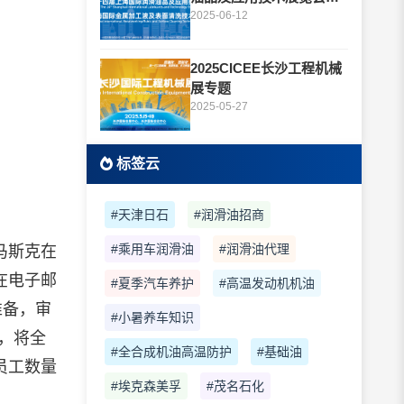
题
2025-06-12
2025CICEE长沙工程机械
展专题
2025-05-27
标签云
#天津日石
#润滑油招商
#乘用车润滑油
#润滑油代理
马斯克在
在电子邮
#夏季汽车养护
#高温发动机机油
准备，审
#小暑养车知识
，将全
#全合成机油高温防护
#基础油
员工数量
#埃克森美孚
#茂名石化