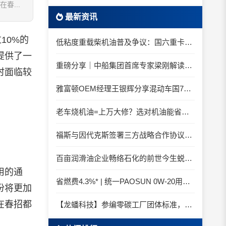
...
最新资讯
10%的
低粘度重载柴机油普及争议：国六重卡长期山区重载工况是否适合0W-20柴油机油？
提供了一
重磅分享｜中船集团首席专家梁刚解读船舶动力润滑需求
时面临较
雅富顿OEM经理王银辉分享混动车国7后处理系统的润滑油要求
老车烧机油=上万大修？选对机油能省大钱！
福斯与因代克斯签署三方战略合作协议，覆盖全系列机床
百亩润滑油企业畅络石化的前世今生蜕变之路
用的通
省燃费4.3%* | 统一PAOSUN 0W-20用认证和标准说话
份将更加
在春招都
【龙蟠科技】参编零碳工厂团体标准，龙蟠科技以绿色智造锚定零碳未来