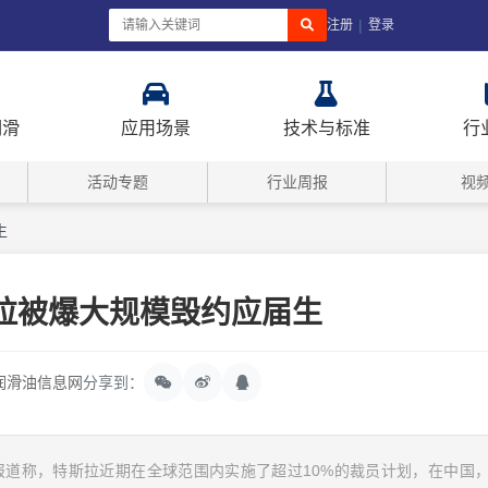
|
注册
登录
润滑
应用场景
技术与标准
行
活动专题
行业周报
视
生
拉被爆大规模毁约应届生
润滑油信息网
分享到：
报道称，特斯拉近期在全球范围内实施了超过10%的裁员计划，在中国