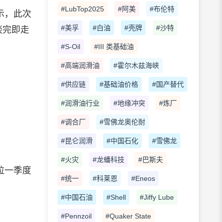
#LubTop2025
#阿美
#布伦特
示，此次
#美孚
#白油
#壳牌
#沙特
谈完即走
#S-Oil
#III 类基础油
#高端润滑油
#霍尔木兹海峡
#供应链
#基础油价格
#国产替代
#润滑油行业
#地缘冲突
#炼厂
#调合厂
#雪佛龙奥伦耐
#昆仑润滑
#中国石化
#雪佛龙
#火灾
#龙蟠科技
#巴斯夫
拉一季度
#统一
#科莱恩
#Eneos
#中国石油
#Shell
#Jiffy Lube
#Pennzoil
#Quaker State