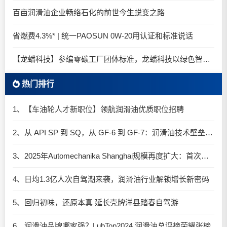
百亩润滑油企业畅络石化的前世今生蜕变之路
省燃费4.3%* | 统一PAOSUN 0W-20用认证和标准说话
【龙蟠科技】参编零碳工厂团体标准，龙蟠科技以绿色智造锚定零碳未来
热门排行
1、【车油轮人才新职位】领航润滑油优质职位招聘
2、从 API SP 到 SQ，从 GF-6 到 GF-7：润滑油技术壁垒再升高，你准备好了吗？
3、2025年Automechanika Shanghai规模再度扩大：首次启用国家会展中心（上海）全部15个展馆
4、日均1.3亿人次自驾潮来袭，润滑油行业解锁增长新密码​
5、回归初味，还原本真 延长壳牌洋县踏春自驾游
6、润滑油品牌哪家强？LubTop2024 润滑油总评榜荣耀张榜