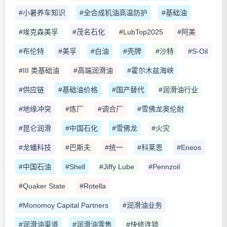
#小暑养车知识
#全合成机油高温防护
#基础油
#埃克森美孚
#茂名石化
#LubTop2025
#阿美
#布伦特
#美孚
#白油
#壳牌
#沙特
#S-Oil
#III 类基础油
#高端润滑油
#霍尔木兹海峡
#供应链
#基础油价格
#国产替代
#润滑油行业
#地缘冲突
#炼厂
#调合厂
#雪佛龙奥伦耐
#昆仑润滑
#中国石化
#雪佛龙
#火灾
#龙蟠科技
#巴斯夫
#统一
#科莱恩
#Eneos
#中国石油
#Shell
#Jiffy Lube
#Pennzoil
#Quaker State
#Rotella
#Monomoy Capital Partners
#润滑油业务
#润滑油渠道
#润滑油零售
#快修连锁