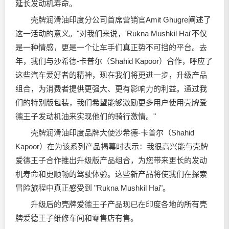
延长发动机寿命。
壳牌
润滑油
印度分公司首席营销官Amit Ghugre阐述了
这一活动的意义。"对我们来说，'Rukna Mushkil Hai'不仅
是一种情感，更是一个让车手们真正势不可挡的平台。去
年，我们与沙希德-卡普尔（Shahid Kapoor）合作，呼应了
这些汽车爱好者的精神，现在我们将更进一步，升级产品
组合，为消费者提供更强大、更有影响力的利益。通过我
们的特别版包装，我们希望能够激励更多用户使用壳牌爱
德王子发动机油来实现他们的骑行激情。"
壳牌
润滑油
印度品牌大使沙希德-卡普尔（Shahid
Kapoor）在为该系列产品揭幕时表示：我很高兴能与壳牌
爱德王子合作推出升级版产品组合，为您带来更长的发动
机寿命和更顺畅的驾驶体验。这些新产品将使我们在探索
冒险旅程中真正感受到 "Rukna Mushkil Hai"。
升级后的壳牌爱德王子产品现已在印度各地的所有壳
牌爱德王子维修车间和零售店有售。