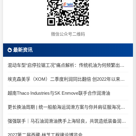
微信公众号二维码
最新资讯
混动车型“启停拉锯工况”痛点解析：传统机油为何频繁出现油泥堆积？
埃克森美孚（XOM）二季度利润同比翻倍 创2022年以来新高
越南Thaco Industries与SK Enmove联手合作润滑油
更长换油周期 | 统一船舶海运润滑方案与你并肩征服海况运维考验
强强联手｜马石油润滑油携手上海轻良，共筑造纸装备润滑新生态
2027第二届西藏·林芝工程建设博览会