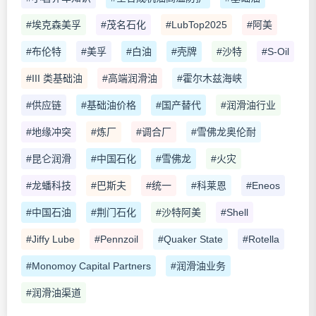
#埃克森美孚
#茂名石化
#LubTop2025
#阿美
#布伦特
#美孚
#白油
#壳牌
#沙特
#S-Oil
#III 类基础油
#高端润滑油
#霍尔木兹海峡
#供应链
#基础油价格
#国产替代
#润滑油行业
#地缘冲突
#炼厂
#调合厂
#雪佛龙奥伦耐
#昆仑润滑
#中国石化
#雪佛龙
#火灾
#龙蟠科技
#巴斯夫
#统一
#科莱恩
#Eneos
#中国石油
#荆门石化
#沙特阿美
#Shell
#Jiffy Lube
#Pennzoil
#Quaker State
#Rotella
#Monomoy Capital Partners
#润滑油业务
#润滑油渠道