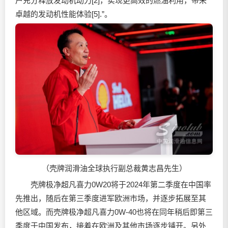
户充分释放发动机动力[2]，实现更高效的燃油利用，带来
卓越的发动机性能体验[5].”。
（壳牌
润滑油
全球执行副总裁黄志昌先生）
壳牌极净超凡喜力0W20将于2024年第二季度在中国率
先推出，随后在第三季度进军欧洲市场，并逐步拓展至其
他区域。而壳牌极净超凡喜力0W-40也将在同年稍后即第三
季度于中国发布，接着在欧洲及其他市场逐步铺开。另外