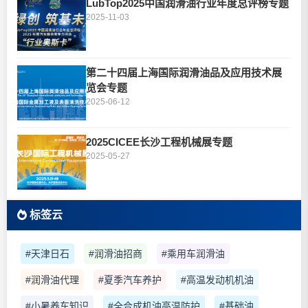
LubTop2025中国润滑油行业年度总评榜专题
2025-11-03
第二十四届上海国际润滑油品及应用技术展
览会专题
2025-06-12
2025CICEE长沙工程机械展专题
2025-05-27
标签云
#天津日石
#润滑油招商
#乘用车润滑油
#润滑油代理
#夏季汽车养护
#高温发动机机油
#小暑养车知识
#全合成机油高温防护
#基础油