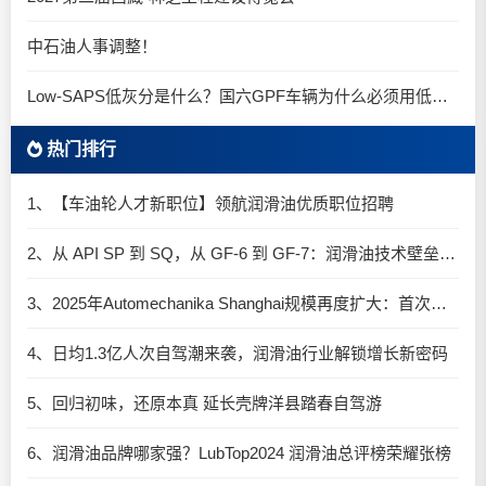
中石油人事调整！
Low-SAPS低灰分是什么？国六GPF车辆为什么必须用低灰油
热门排行
1、【车油轮人才新职位】领航润滑油优质职位招聘
2、从 API SP 到 SQ，从 GF-6 到 GF-7：润滑油技术壁垒再升高，你准备好了吗？
3、2025年Automechanika Shanghai规模再度扩大：首次启用国家会展中心（上海）全部15个展馆
4、日均1.3亿人次自驾潮来袭，润滑油行业解锁增长新密码​
5、回归初味，还原本真 延长壳牌洋县踏春自驾游
6、润滑油品牌哪家强？LubTop2024 润滑油总评榜荣耀张榜