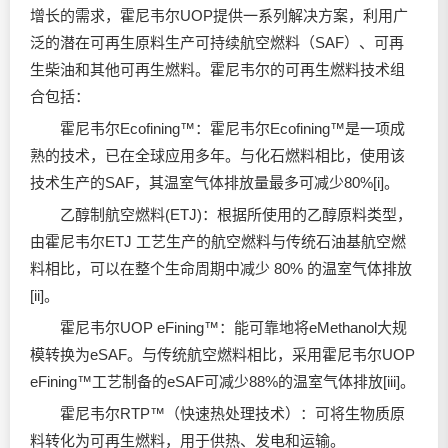
增长的需求，霍尼韦尔UOP提供一系列解决方案，利用广
泛的潜在可再生原料生产可持续航空燃料（SAF）、可再
生柴油和其他可再生燃料。霍尼韦尔的可再生燃料技术组
合包括：
霍尼韦尔Ecofining™：霍尼韦尔Ecofining™是一项成
熟的技术，已在全球应用多年。与化石燃料相比，使用该
技术生产的SAF，其温室气体排放量最多可减少80%[i]。
乙醇制航空燃料(ETJ)：根据所使用的乙醇原料类型，
由霍尼韦尔ETJ 工艺生产的航空燃料与传统石油基航空燃
料相比，可以在整个生命周期中减少 80% 的温室气体排放
[ii]。
霍尼韦尔UOP eFining™：能可靠地将eMethanol大规
模转换为eSAF。与传统航空燃料相比，采用霍尼韦尔UOP
eFining™工艺制备的eSAF可减少88%的温室气体排放[iii]。
霍尼韦尔RTP™（快速热处理技术）：可将生物质原
料转化为可再生燃料，用于供热、发电和运输。