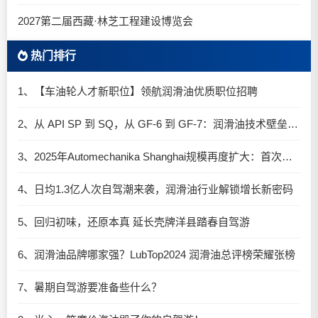
2027第二届西藏·林芝工程建设博览会
热门排行
1、【车油轮人才新职位】领航润滑油优质职位招聘
2、从 API SP 到 SQ，从 GF-6 到 GF-7：润滑油技术壁垒再升高，你准备好了吗？
3、2025年Automechanika Shanghai规模再度扩大：首次启用国家会展中心（上海）全部15个展馆
4、日均1.3亿人次自驾潮来袭，润滑油行业解锁增长新密码​
5、回归初味，还原本真 延长壳牌洋县踏春自驾游
6、润滑油品牌哪家强？LubTop2024 润滑油总评榜荣耀张榜
7、暑期自驾游要准备些什么？