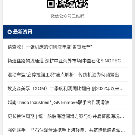
微信公众号二维码
最新资讯
请查收！一张机床的切削液年度“省钱账单”
畅通丝路物流通道 深耕中亚海外市场|中国石化SINOPEC润滑油北京-阿拉木图图定班列顺利抵达
混动车型“启停拉锯工况”痛点解析：传统机油为何频繁出现油泥堆积？
埃克森美孚（XOM）二季度利润同比翻倍 创2022年以来新高
越南Thaco Industries与SK Enmove联手合作润滑油
更长换油周期 | 统一船舶海运润滑方案与你并肩征服海况运维考验
强强联手｜马石油润滑油携手上海轻良，共筑造纸装备润滑新生态