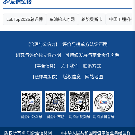
友情链接
LubTop2025总评榜
车油轮人才网
轮胎奥斯卡
中国工程机械
评价与榜单方法论声明
【治理与公信力】
研究与评价独立性声明
可持续发展与商业责任声明
关于我们
联系方式
【平台信息】
版权信息
网站地图
【法律与版权】
润滑油公众号
润滑油市场
润滑油视频号
润滑油抖音号
版权所有 © 润滑油信息网
《中华人民共和国增值电信业务经营许