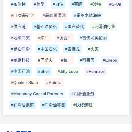
#布伦特
#美孚
#白油
#壳牌
#沙特
#S-Oil
#III 类基础油
#高端润滑油
#霍尔木兹海峡
#供应链
#基础油价格
#国产替代
#润滑油行业
#地缘冲突
#炼厂
#调合厂
#雪佛龙奥伦耐
#昆仑润滑
#中国石化
#雪佛龙
#火灾
#龙蟠科技
#巴斯夫
#统一
#科莱恩
#Eneos
#中国石油
#Shell
#Jiffy Lube
#Pennzoil
#Quaker State
#Rotella
#Monomoy Capital Partners
#润滑油业务
#润滑油渠道
#润滑油零售
#快修连锁