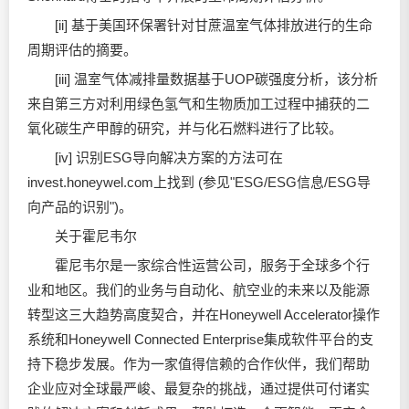
[ii] 基于美国环保署针对甘蔗温室气体排放进行的生命
周期评估的摘要。
[iii] 温室气体减排量数据基于UOP碳强度分析，该分析
来自第三方对利用绿色氢气和生物质加工过程中捕获的二
氧化碳生产甲醇的研究，并与化石燃料进行了比较。
[iv] 识别ESG导向解决方案的方法可在
invest.honeywel.com上找到 (参见"ESG/ESG信息/ESG导
向产品的识别")。
关于霍尼韦尔
霍尼韦尔是一家综合性运营公司，服务于全球多个行
业和地区。我们的业务与自动化、航空业的未来以及能源
转型这三大趋势高度契合，并在Honeywell Accelerator操作
系统和Honeywell Connected Enterprise集成软件平台的支
持下稳步发展。作为一家值得信赖的合作伙伴，我们帮助
企业应对全球最严峻、最复杂的挑战，通过提供可付诸实