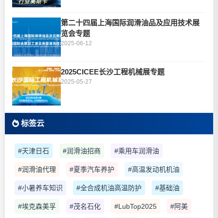
第二十四届上海国际润滑油品及应用技术展
览会专题
2025-06-12
2025CICEE长沙工程机械展专题
2025-05-27
标签云
#天津日石
#润滑油招商
#乘用车润滑油
#润滑油代理
#夏季汽车养护
#高温发动机机油
#小暑养车知识
#全合成机油高温防护
#基础油
#埃克森美孚
#茂名石化
#LubTop2025
#阿美