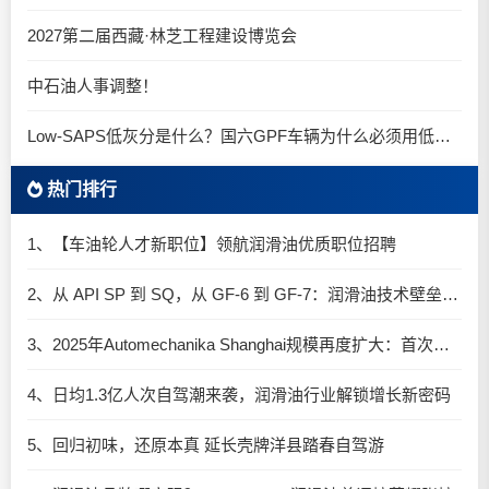
2027第二届西藏·林芝工程建设博览会
中石油人事调整！
Low-SAPS低灰分是什么？国六GPF车辆为什么必须用低灰油
热门排行
1、【车油轮人才新职位】领航润滑油优质职位招聘
2、从 API SP 到 SQ，从 GF-6 到 GF-7：润滑油技术壁垒再升高，你准备好了吗？
3、2025年Automechanika Shanghai规模再度扩大：首次启用国家会展中心（上海）全部15个展馆
4、日均1.3亿人次自驾潮来袭，润滑油行业解锁增长新密码​
5、回归初味，还原本真 延长壳牌洋县踏春自驾游