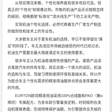
从现实情况来看，个性化保养虽有很多项目可选，但
真正的“个性化”却很难达到。市售的机油产品无论按照怎样
的级别、规格都是“标准化”“流水线生产”下的工业化产物。
实现机油个性化选择，必然代表着生产厂家生产制造
的独到性和技术上的专业性。
大多数车主对于爱车机油的选择，早已不是停留在“满
足”的阶段了。车主去适应市场被迫接受的时代已经过去，
机油生产需要去最大限度满足车主的使用要求。
很多车主认为机油是通用性很强的产品，某款产品适
合某款汽车的所有车型，其实这是一个很大的误区。机油
的选购与车况、驾驶习惯和使用环境有直接关系，所以作
为配合车主个性化需求的精准用油服务也将会发挥着更大
的作用。
EURTON欧坦精准用油采用100%合成酯和PAO（聚α
烯烃）专属配方，为各车龄引擎量身定制，时刻吸附在发
动机摩擦表面，形成特殊保护油膜，为引擎提供全天候的