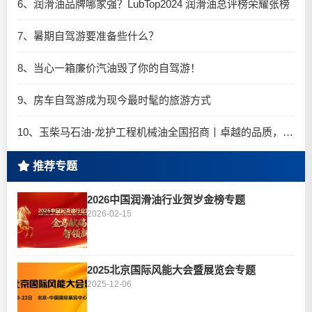
6、润滑油品牌哪家强？LubTop2024 润滑油总评榜荣耀张榜
7、暑期自驾游要准备些什么？
8、当心一箱廉价汽油毁了你的自驾游！
9、房车自驾游成为现今最时髦的旅游方式
10、玉柴马石油-龙护工程机械油全国招商丨卓越的品质，专业的品牌！
推荐专题
2026中国润滑油行业贺岁金榜专题
2026-02-15
2025北京国际风能大会暨展览会专题
2025-12-06