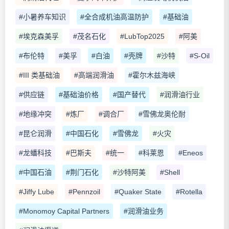
#小暑养车知识
#全合成机油高温防护
#基础油
#埃克森美孚
#茂名石化
#LubTop2025
#阿美
#布伦特
#美孚
#白油
#壳牌
#沙特
#S-Oil
#III 类基础油
#高端润滑油
#霍尔木兹海峡
#供应链
#基础油价格
#国产替代
#润滑油行业
#地缘冲突
#炼厂
#调合厂
#雪佛龙奥伦耐
#昆仑润滑
#中国石化
#雪佛龙
#火灾
#龙蟠科技
#巴斯夫
#统一
#科莱恩
#Eneos
#中国石油
#荆门石化
#沙特阿美
#Shell
#Jiffy Lube
#Pennzoil
#Quaker State
#Rotella
#Monomoy Capital Partners
#润滑油业务