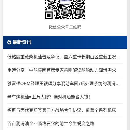
微信公众号二维码
最新资讯
低粘度重载柴机油普及争议：国六重卡长期山区重载工况是否适合0W-20柴油机油？
重磅分享｜中船集团首席专家梁刚解读船舶动力润滑需求
雅富顿OEM经理王银辉分享混动车国7后处理系统的润滑油要求
老车烧机油=上万大修？选对机油能省大钱！
福斯与因代克斯签署三方战略合作协议，覆盖全系列机床
百亩润滑油企业畅络石化的前世今生蜕变之路