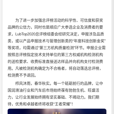
为了进一步加强总评榜活动的科学性、可信度和获奖
品牌的公信力，同时也是顺应广大参选企业及消费者的要
求，LubTop2020总评榜组委会经研究决定，申报涉及品质
类，或以产品申报技术与管理创新类的“年度科技创新金奖”
等奖项，均需通过“第三方机构质量检测”环节。申报企业需
按照总评榜指定技术支持单位的第三方权威机构检测机构
的送检要求、收费标准直接送达样品并向机构支付检测费
用。凡被检测机构确定为不合格者，将自动落选总评榜，
检测费不予退回。
栉风沐雨，春华秋实。每一个砥砺前行的品牌，让中
国
润滑油
行业和汽车后市场始终葆有勃勃生机、旺盛活
力，让行业发展始终拥有坚实基础、不竭动力。我们期
待，优秀和卓越者终将收获“王者荣耀”！