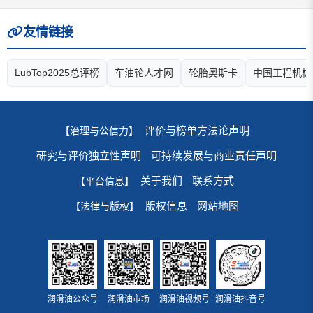
友情链接
LubTop2025总评榜
车油轮人才网
轮胎奥斯卡
中国工程机械
评价与榜单方法论声明
【治理与公信力】
研究与评价独立性声明
可持续发展与商业责任声明
关于我们
联系方式
【平台信息】
版权信息
网站地图
【法律与版权】
润滑油公众号
润滑油市场
润滑油视频号
润滑油抖音号