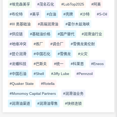
#埃克森美孚
#茂名石化
#LubTop2025
#阿美
#布伦特
#美孚
#白油
#壳牌
#沙特
#S-Oil
#III 类基础油
#高端润滑油
#霍尔木兹海峡
#供应链
#基础油价格
#国产替代
#润滑油行业
#地缘冲突
#炼厂
#调合厂
#雪佛龙奥伦耐
#昆仑润滑
#中国石化
#雪佛龙
#火灾
#龙蟠科技
#巴斯夫
#统一
#科莱恩
#Eneos
#中国石油
#Shell
#Jiffy Lube
#Pennzoil
#Quaker State
#Rotella
#Monomoy Capital Partners
#润滑油业务
#润滑油渠道
#润滑油零售
#快修连锁