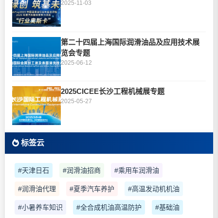
2025-11-03
第二十四届上海国际润滑油品及应用技术展
览会专题
2025-06-12
2025CICEE长沙工程机械展专题
2025-05-27
标签云
#天津日石
#润滑油招商
#乘用车润滑油
#润滑油代理
#夏季汽车养护
#高温发动机机油
#小暑养车知识
#全合成机油高温防护
#基础油