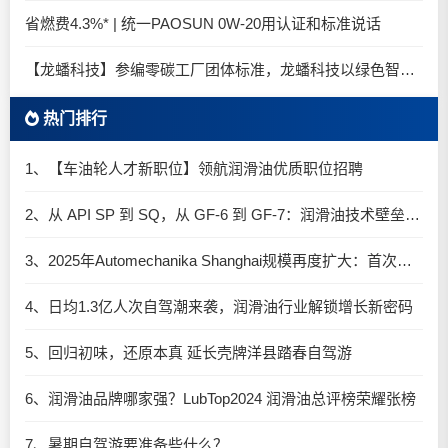
省燃费4.3%* | 统一PAOSUN 0W-20用认证和标准说话
【龙蟠科技】参编零碳工厂团体标准，龙蟠科技以绿色智造锚定零碳未来
热门排行
1、【车油轮人才新职位】领航润滑油优质职位招聘
2、从 API SP 到 SQ，从 GF-6 到 GF-7：润滑油技术壁垒再升高，你准备好了吗？
3、2025年Automechanika Shanghai规模再度扩大：首次启用国家会展中心（上海）全部15个展馆
4、日均1.3亿人次自驾潮来袭，润滑油行业解锁增长新密码​
5、回归初味，还原本真 延长壳牌洋县踏春自驾游
6、润滑油品牌哪家强？LubTop2024 润滑油总评榜荣耀张榜
7、暑期自驾游要准备些什么？