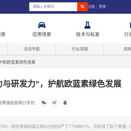
|
注册
登录
润滑
应用场景
技术与标准
行
活动专题
行业周报
视
”，护航欧蓝素绿色发展
注力与研发力”，护航欧蓝素绿色发展
润滑油信息网
分享到：
PM）排放限值和国五相比分别加严了77%和67%，并新增了粒子数量（