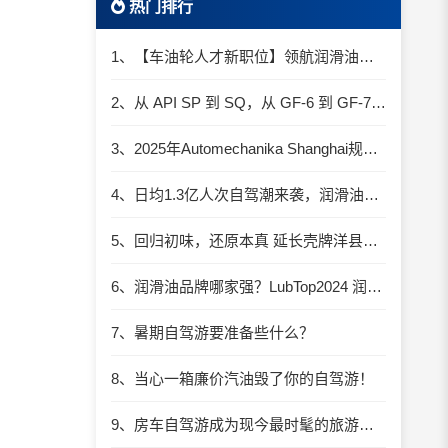
热门排行
1、【车油轮人才新职位】领航润滑油优质职位招聘
2、从 API SP 到 SQ，从 GF-6 到 GF-7：润滑油技术壁垒再升高，你准备好了吗？
3、2025年Automechanika Shanghai规模再度扩大：首次启用国家会展中心（上海）全部15个展馆
4、日均1.3亿人次自驾潮来袭，润滑油行业解锁增长新密码​
5、回归初味，还原本真 延长壳牌洋县踏春自驾游
6、润滑油品牌哪家强？LubTop2024 润滑油总评榜荣耀张榜
7、暑期自驾游要准备些什么？
8、当心一箱廉价汽油毁了你的自驾游！
9、房车自驾游成为现今最时髦的旅游方式