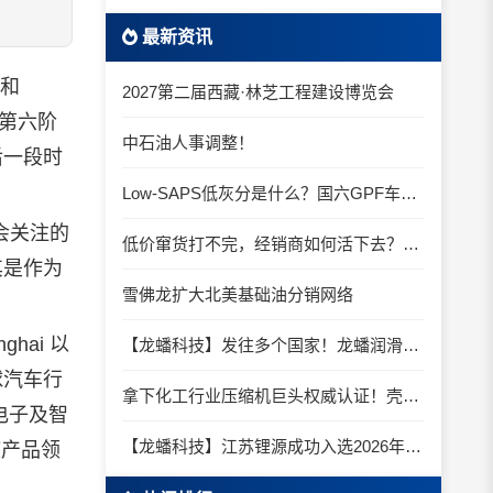
最新资讯
%和
2027第二届西藏·林芝工程建设博览会
第六阶
中石油人事调整！
后一段时
Low-SAPS低灰分是什么？国六GPF车辆为什么必须用低灰油
会关注的
低价窜货打不完，经销商如何活下去？2026年的五条生存线
其是作为
雪佛龙扩大北美基础油分销网络
hai 以
【龙蟠科技】发往多个国家！龙蟠润滑油16个集装箱集中启程
球汽车行
拿下化工行业压缩机巨头权威认证！壳牌万利得Shell Morlina S2 B 再下一城！
电子及智
【龙蟠科技】江苏锂源成功入选2026年度江苏省民营科技企业
液产品领