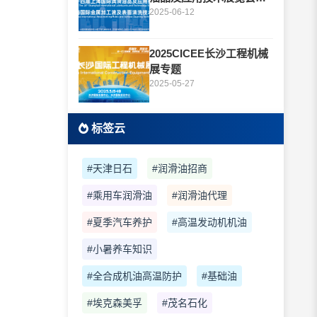
题
2025-06-12
2025CICEE长沙工程机械
展专题
2025-05-27
标签云
#天津日石
#润滑油招商
#乘用车润滑油
#润滑油代理
#夏季汽车养护
#高温发动机机油
#小暑养车知识
#全合成机油高温防护
#基础油
#埃克森美孚
#茂名石化