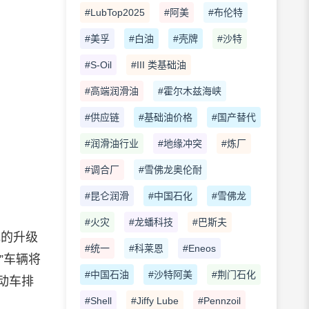
#LubTop2025
#阿美
#布伦特
#美孚
#白油
#壳牌
#沙特
#S-Oil
#III 类基础油
#高端润滑油
#霍尔木兹海峡
#供应链
#基础油价格
#国产替代
#润滑油行业
#地缘冲突
#炼厂
#调合厂
#雪佛龙奥伦耐
#昆仑润滑
#中国石化
#雪佛龙
#火灾
#龙蟠科技
#巴斯夫
规的升级
#统一
#科莱恩
#Eneos
”车辆将
#中国石油
#沙特阿美
#荆门石化
动车排
#Shell
#Jiffy Lube
#Pennzoil