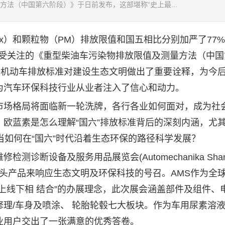
法（中国第六阶段）》于日前发布，这部堪称“史上最...
）和颗粒物（PM）排放限值和国五相比分别加严了77
备受关注的《重型柴油车污染物排放限值及测量方法（中国
的机动车排放标准对建设生态文明做出了重要诠释，为今
为汽车环保科技行业从业者注入了信心和动力。
场格局将面临新一轮洗牌，各行各业如何面对，成为社
欧蓝素是怎么理解“国六”排放标准背后的深刻内涵，尤
当如何在“国六”时代沿着生态环保的路径科学发展？
设备及服务用品展览会(Automechanika Shang
拳头产品来响应生态文明及环保科技的号召。AMS作为全
上线下相 结合”的办展理念，此次展会涵盖部件及组件、
理/车身及喷涂、 轮胎轮毂七大板块。作为车用尿素溶
业用户交出了一张满意的优秀答卷。