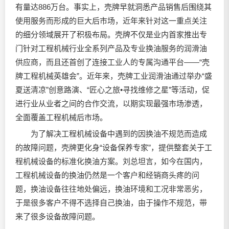
有量达886万台。事实上，壳牌早就洞悉产品销售后围绕其
使用服务而形成的巨大后市场，近年来针对这一重点关注
的细分领域展开了积极布局。壳牌不仅是业内首家推出专
门针对工程机械行业全系列产品及专业换油服务的
润滑油
供应商，而且还首创了连接工业人的专属沟通平台——“壳
牌工程机械英雄会”。近年来，壳牌工业
润滑油
通过举办“盛
夏送清凉”创意路演、“匠心之旅•寻找维修之星”等活动，促
进行业从业者之间的合作交流，以期实现最强市场渗透，
全面覆盖工程机械后市场。
为了解决工程机械设备中遇到的因换油不规范而造成
的故障问题，壳牌更化身“设备保养专家”，提供整套关于工
程机械设备的标准化换油方案。刘总坦言，如今在国内，
工程机械设备的换油仍然是一个客户和经销商头疼的问
题，换油设备往往地处偏远，换油环境和工况非常恶劣，
于是很多客户不得不选择自己换油，由于操作不规范，带
来了很多设备故障问题。