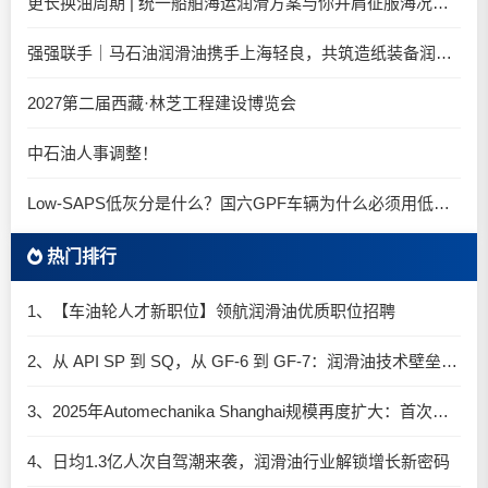
更长换油周期 | 统一船舶海运润滑方案与你并肩征服海况运维考验
强强联手｜马石油润滑油携手上海轻良，共筑造纸装备润滑新生态
2027第二届西藏·林芝工程建设博览会
中石油人事调整！
Low-SAPS低灰分是什么？国六GPF车辆为什么必须用低灰油
热门排行
1、【车油轮人才新职位】领航润滑油优质职位招聘
2、从 API SP 到 SQ，从 GF-6 到 GF-7：润滑油技术壁垒再升高，你准备好了吗？
3、2025年Automechanika Shanghai规模再度扩大：首次启用国家会展中心（上海）全部15个展馆
4、日均1.3亿人次自驾潮来袭，润滑油行业解锁增长新密码​