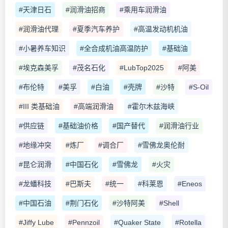
#天津日石
#润滑油招商
#乘用车润滑油
#润滑油代理
#夏季汽车养护
#高温发动机机油
#小暑养车知识
#全合成机油高温防护
#基础油
#埃克森美孚
#茂名石化
#LubTop2025
#阿美
#布伦特
#美孚
#白油
#壳牌
#沙特
#S-Oil
#III 类基础油
#高端润滑油
#霍尔木兹海峡
#供应链
#基础油价格
#国产替代
#润滑油行业
#地缘冲突
#炼厂
#调合厂
#雪佛龙奥伦耐
#昆仑润滑
#中国石化
#雪佛龙
#火灾
#龙蟠科技
#巴斯夫
#统一
#科莱恩
#Eneos
#中国石油
#荆门石化
#沙特阿美
#Shell
#Jiffy Lube
#Pennzoil
#Quaker State
#Rotella