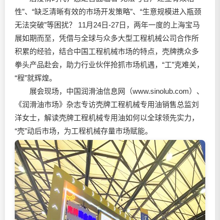
性”、“缺乏清晰有效的市场开发策略”、“生意规模进入瓶颈
无法突破”等困扰？ 11月24日-27日，两年一度的上海宝马
展如期而至，凭借与全球与众多大型工程机械公司合作所
积累的经验，结合中国工程机械市场的特点，壳牌携众多
拳头产品赴会，助力行业伙伴抢抓市场机遇，“工”克难关，
“程”就辉煌。
展会现场，中国
润滑油
信息网（www.sinolub.com）、
《
润滑油
市场》杂志专访壳牌工程机械专用油销售总监刘
洋女士，解读壳牌工程机械专用油如何以全球领先实力，
“壳”动后市场，为工程机械存量市场赋能。