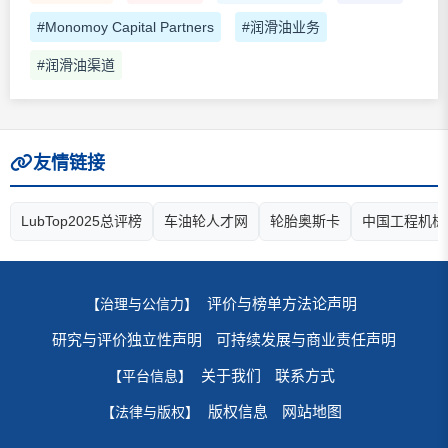
#Monomoy Capital Partners
#润滑油业务
#润滑油渠道
友情链接
LubTop2025总评榜
车油轮人才网
轮胎奥斯卡
中国工程机械
评价与榜单方法论声明
【治理与公信力】
研究与评价独立性声明
可持续发展与商业责任声明
关于我们
联系方式
【平台信息】
版权信息
网站地图
【法律与版权】