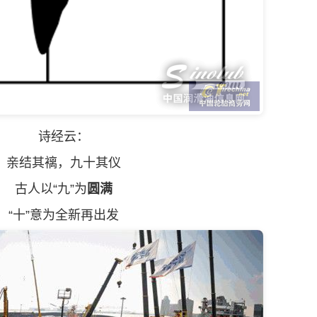
诗经云：
结其褵，九十其仪
古人以“九”为
圆满
十”意为全新再出发