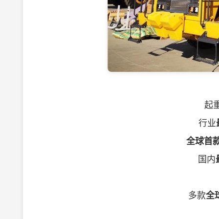
起重
行业
全球首
国内
多款
全
以