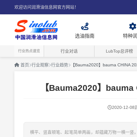
欢迎访问润滑油信息网官方网站！
选油指南
特种
行业对话
LubTop总评榜
行业热点速览
首页
行业观察
行业趋势
【Bauma2020】bauma CHINA 
【Bauma2020】bauma
2020-12-08
横平、竖直顿笔、起笔简单两画，却蕴藏万物一横一竖，