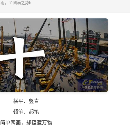
，至圆满之势b...
横平、竖直
顿笔、起笔
单两画，却蕴藏万物