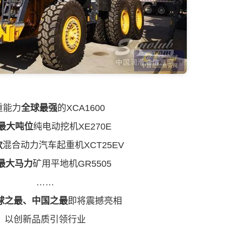
能力
全球最强
的XCA1600
最大吨位
纯电动挖机XE270E
款
混合动力汽车起重机XCT25EV
最大马力
矿用平地机GR5505
……
球之最、中国之最
即将震撼亮相
创新品质引领行业