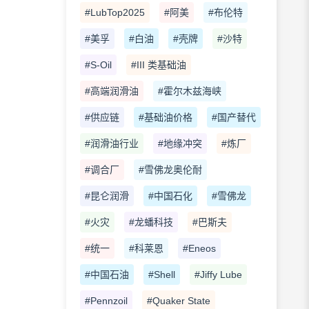
#LubTop2025
#阿美
#布伦特
#美孚
#白油
#壳牌
#沙特
#S-Oil
#III 类基础油
#高端润滑油
#霍尔木兹海峡
#供应链
#基础油价格
#国产替代
#润滑油行业
#地缘冲突
#炼厂
#调合厂
#雪佛龙奥伦耐
#昆仑润滑
#中国石化
#雪佛龙
#火灾
#龙蟠科技
#巴斯夫
#统一
#科莱恩
#Eneos
#中国石油
#Shell
#Jiffy Lube
#Pennzoil
#Quaker State