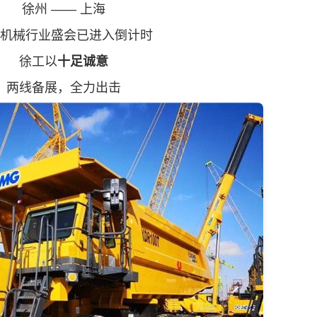
徐州 —— 上海
械行业盛会已进入倒计时
徐工以
十足诚意
线备展，全力出击