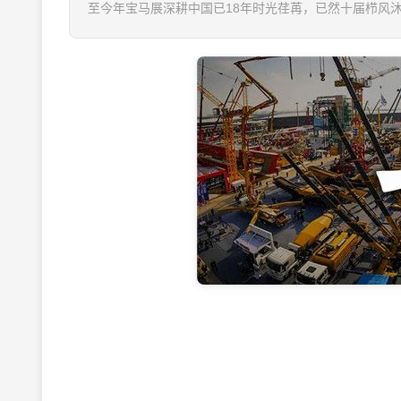
至今年宝马展深耕中国已18年时光荏苒，已然十届栉风沐雨
简