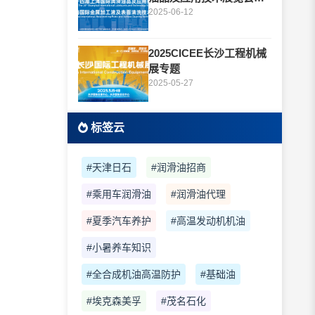
题
2025-06-12
2025CICEE长沙工程机械
展专题
2025-05-27
标签云
#天津日石
#润滑油招商
#乘用车润滑油
#润滑油代理
#夏季汽车养护
#高温发动机机油
#小暑养车知识
#全合成机油高温防护
#基础油
#埃克森美孚
#茂名石化