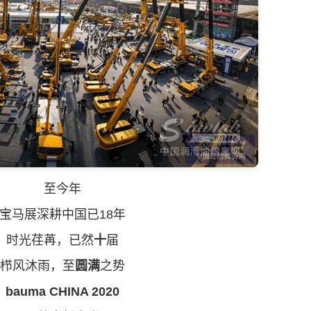
至今年
马展深耕中国已18年
光荏苒，已然
十
届
风沐雨，至
圆满
之势
bauma CHINA 2020