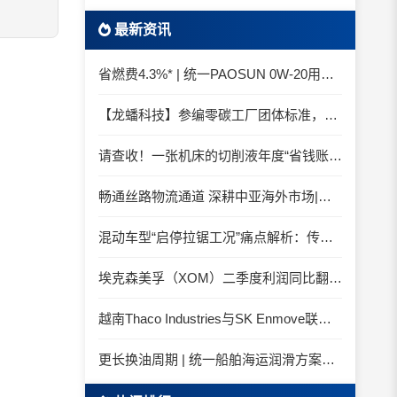
最新资讯
省燃费4.3%* | 统一PAOSUN 0W-20用认证和标准说话
【龙蟠科技】参编零碳工厂团体标准，龙蟠科技以绿色智造锚定零碳未来
请查收！一张机床的切削液年度“省钱账单”
畅通丝路物流通道 深耕中亚海外市场|中国石化SINOPEC润滑油北京-阿拉木图图定班列顺利抵达
混动车型“启停拉锯工况”痛点解析：传统机油为何频繁出现油泥堆积？
埃克森美孚（XOM）二季度利润同比翻倍 创2022年以来新高
越南Thaco Industries与SK Enmove联手合作润滑油
更长换油周期 | 统一船舶海运润滑方案与你并肩征服海况运维考验