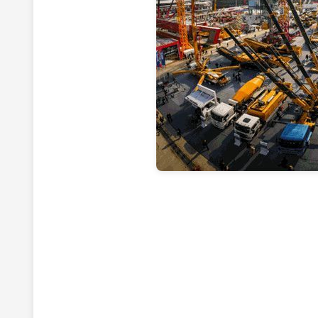
宝
时
栉