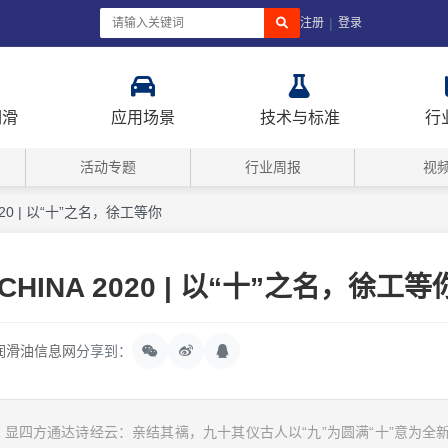
|
注册
登录
润滑
应用场景
技术与标准
行
活动专题
行业周报
视
2020 | 以“十”之名，徐工等你
 CHINA 2020 | 以“十”之名，徐工等
润滑油信息网
分享到：
显四方通达诗经云：亲结其褵，九十其仪古人以“九”为圆满“十”意为全