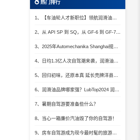
热门排行
1、【车油轮人才新职位】领航润滑油优质职位招聘
2、从 API SP 到 SQ，从 GF-6 到 GF-7：润滑油技术壁垒再升高，你准备好了吗？
3、2025年Automechanika Shanghai规模再度扩大：首次启用国家会展中心（上海）全部15个展馆
4、日均1.3亿人次自驾潮来袭，润滑油行业解锁增长新密码​
5、回归初味，还原本真 延长壳牌洋县踏春自驾游
6、润滑油品牌哪家强？LubTop2024 润滑油总评榜荣耀张榜
7、暑期自驾游要准备些什么？
8、当心一箱廉价汽油毁了你的自驾游！
9、房车自驾游成为现今最时髦的旅游方式