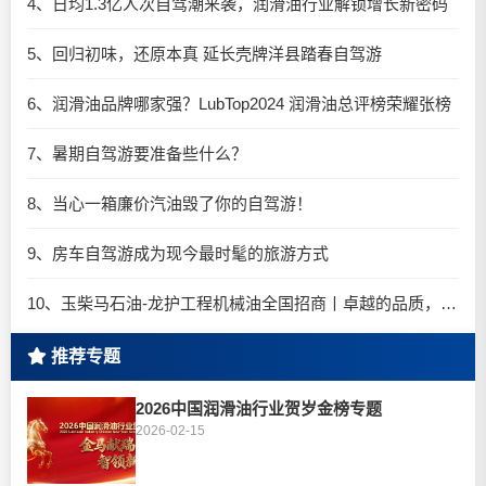
4、日均1.3亿人次自驾潮来袭，润滑油行业解锁增长新密码​
5、回归初味，还原本真 延长壳牌洋县踏春自驾游
6、润滑油品牌哪家强？LubTop2024 润滑油总评榜荣耀张榜
7、暑期自驾游要准备些什么？
8、当心一箱廉价汽油毁了你的自驾游！
9、房车自驾游成为现今最时髦的旅游方式
10、玉柴马石油-龙护工程机械油全国招商丨卓越的品质，专业的品牌！
推荐专题
2026中国润滑油行业贺岁金榜专题
2026-02-15