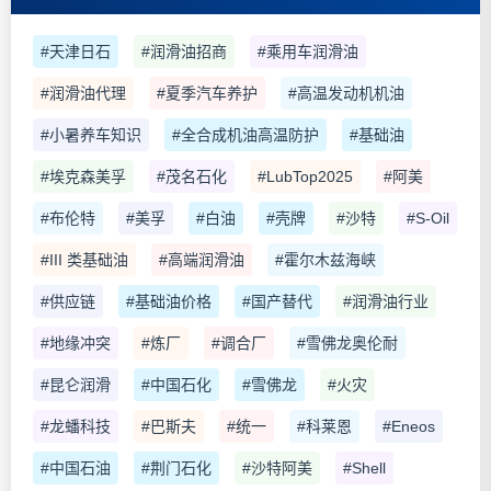
#天津日石
#润滑油招商
#乘用车润滑油
#润滑油代理
#夏季汽车养护
#高温发动机机油
#小暑养车知识
#全合成机油高温防护
#基础油
#埃克森美孚
#茂名石化
#LubTop2025
#阿美
#布伦特
#美孚
#白油
#壳牌
#沙特
#S-Oil
#III 类基础油
#高端润滑油
#霍尔木兹海峡
#供应链
#基础油价格
#国产替代
#润滑油行业
#地缘冲突
#炼厂
#调合厂
#雪佛龙奥伦耐
#昆仑润滑
#中国石化
#雪佛龙
#火灾
#龙蟠科技
#巴斯夫
#统一
#科莱恩
#Eneos
#中国石油
#荆门石化
#沙特阿美
#Shell