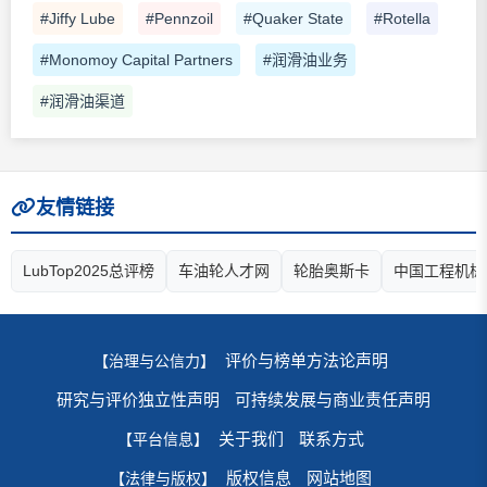
#Jiffy Lube
#Pennzoil
#Quaker State
#Rotella
#Monomoy Capital Partners
#润滑油业务
#润滑油渠道
友情链接
LubTop2025总评榜
车油轮人才网
轮胎奥斯卡
中国工程机械
评价与榜单方法论声明
【治理与公信力】
研究与评价独立性声明
可持续发展与商业责任声明
关于我们
联系方式
【平台信息】
版权信息
网站地图
【法律与版权】