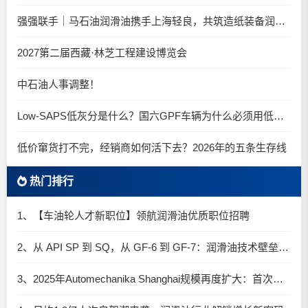
强强联手｜马石油润滑油携手上海轻良，共筑造纸装备润滑新生态
2027第二届西藏·林芝工程建设博览会
中石油人事调整！
Low-SAPS低灰分是什么？国六GPF车辆为什么必须用低灰油
低价窜货打不完，经销商如何活下去？2026年的五条生存线
热门排行
1、【车油轮人才新职位】领航润滑油优质职位招聘
2、从 API SP 到 SQ，从 GF-6 到 GF-7：润滑油技术壁垒再升高，你准备好了吗？
3、2025年Automechanika Shanghai规模再度扩大：首次启用国家会展中心（上海）全部15个展馆