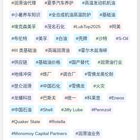
#润滑油代理
#夏季汽车养护
#高温发动机机油
#小暑养车知识
#全合成机油高温防护
#基础油
#埃克森美孚
#茂名石化
#LubTop2025
#阿美
#布伦特
#美孚
#白油
#壳牌
#沙特
#S-Oil
#III 类基础油
#高端润滑油
#霍尔木兹海峡
#供应链
#基础油价格
#国产替代
#润滑油行业
#地缘冲突
#炼厂
#调合厂
#雪佛龙奥伦耐
#昆仑润滑
#中国石化
#雪佛龙
#火灾
#龙蟠科技
#巴斯夫
#统一
#科莱恩
#Eneos
#中国石油
#Shell
#Jiffy Lube
#Pennzoil
#Quaker State
#Rotella
#Monomoy Capital Partners
#润滑油业务