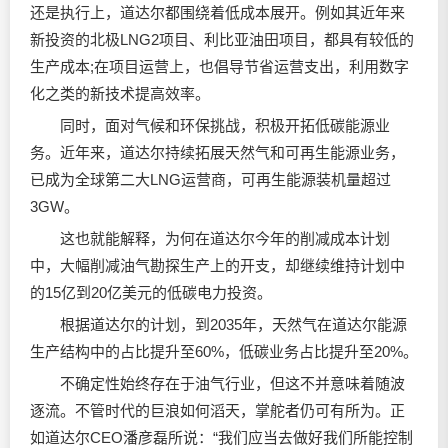
还是执行上，道达尔都围绕着低成本展开。例如其近年来
新投资的北极LNG2项目、利比亚油田项目，都具有较低的
生产成本;在项目运营上，也倡导节省运营支出，利用数字
化之类的新技术提高效率。
同时，面对气候和环保挑战，积极开拓低碳能源业
务。近年来，道达尔持续拓展天然气和可再生能源业务，
已成为全球第二大LNG运营商，可再生能源装机量超过
3GW。
这也就能解释，为何在道达尔今年的削减成本计划
中，大幅削减油气勘探生产上的开支，却继续维持计划中
的15亿到20亿美元的低碳电力投资。
根据道达尔的计划，到2035年，天然气在道达尔能源
生产结构中的占比提升至60%，低碳业务占比提升至20%。
不确定性始终存在于油气行业，但这不并意味着随波
逐流。不管时代的巨浪如何滔天，掌舵者仍可有所为。正
如道达尔CEO潘彦磊所说：“我们应当去做好我们所能控制