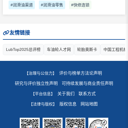
#润滑油渠道
#润滑油零售
#快修连锁
友情链接
LubTop2025总评榜
车油轮人才网
轮胎奥斯卡
中国工程机械
评价与榜单方法论声明
【治理与公信力】
研究与评价独立性声明
可持续发展与商业责任声明
关于我们
联系方式
【平台信息】
版权信息
网站地图
【法律与版权】