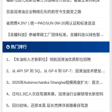
福斯与因代克斯签署三方战略合作协议，覆盖全系列机床
百亩润滑油企业畅络石化的前世今生蜕变之路
省燃费4.3%* | 统一PAOSUN 0W-20用认证和标准说话
【龙蟠科技】参编零碳工厂团体标准，龙蟠科技以绿色智造锚定零碳未来
热门排行
1、【车油轮人才新职位】领航润滑油优质职位招聘
2、从 API SP 到 SQ，从 GF-6 到 GF-7：润滑油技术壁垒再升高，你准备好了吗？
3、2025年Automechanika Shanghai规模再度扩大：首次启用国家会展中心（上海）全部15个展馆
4、日均1.3亿人次自驾潮来袭，润滑油行业解锁增长新密码​
5、回归初味，还原本真 延长壳牌洋县踏春自驾游