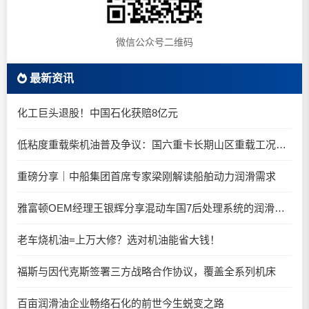
微信公众号二维码
最新资讯
化工巨头退股！中国石化获赔8亿元
低粘度重载柴机油普及争议：国六重卡长期山区重载工况是否适合0W-20柴油机油？
重磅分享｜中船集团首席专家梁刚解读船舶动力润滑需求
雅富顿OEM经理王银辉分享混动车国7后处理系统的润滑油要求
老车烧机油=上万大修？选对机油能省大钱！
福斯与因代克斯签署三方战略合作协议，覆盖全系列机床
百亩润滑油企业畅络石化的前世今生蜕变之路