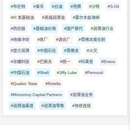
#布伦特
#美孚
#白油
#壳牌
#沙特
#S-Oil
#III 类基础油
#高端润滑油
#霍尔木兹海峡
#供应链
#基础油价格
#国产替代
#润滑油行业
#地缘冲突
#炼厂
#调合厂
#雪佛龙奥伦耐
#昆仑润滑
#中国石化
#雪佛龙
#火灾
#龙蟠科技
#巴斯夫
#统一
#科莱恩
#Eneos
#中国石油
#Shell
#Jiffy Lube
#Pennzoil
#Quaker State
#Rotella
#Monomoy Capital Partners
#润滑油业务
#润滑油渠道
#润滑油零售
#快修连锁