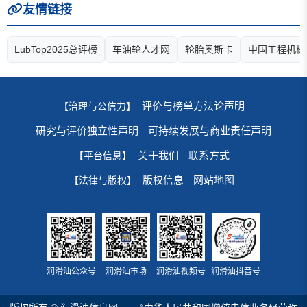
友情链接
LubTop2025总评榜
车油轮人才网
轮胎奥斯卡
中国工程机械
评价与榜单方法论声明
【治理与公信力】
研究与评价独立性声明
可持续发展与商业责任声明
关于我们
联系方式
【平台信息】
版权信息
网站地图
【法律与版权】
润滑油公众号
润滑油市场
润滑油视频号
润滑油抖音号