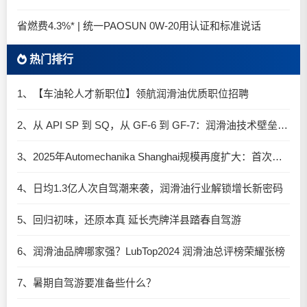
省燃费4.3%* | 统一PAOSUN 0W-20用认证和标准说话
热门排行
1、【车油轮人才新职位】领航润滑油优质职位招聘
2、从 API SP 到 SQ，从 GF-6 到 GF-7：润滑油技术壁垒再升高，你准备好了吗？
3、2025年Automechanika Shanghai规模再度扩大：首次启用国家会展中心（上海）全部15个展馆
4、日均1.3亿人次自驾潮来袭，润滑油行业解锁增长新密码​
5、回归初味，还原本真 延长壳牌洋县踏春自驾游
6、润滑油品牌哪家强？LubTop2024 润滑油总评榜荣耀张榜
7、暑期自驾游要准备些什么？