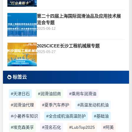
第二十四届上海国际润滑油品及应用技术展
览会专题
2025-06-12
2025CICEE长沙工程机械展专题
2025-05-27
标签云
#天津日石
#润滑油招商
#乘用车润滑油
#润滑油代理
#夏季汽车养护
#高温发动机机油
#小暑养车知识
#全合成机油高温防护
#基础油
#埃克森美孚
#茂名石化
#LubTop2025
#阿美