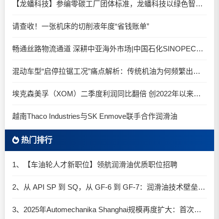
【龙蟠科技】参编零碳工厂团体标准，龙蟠科技以绿色智造锚定零碳未来
请查收！一张机床的切削液年度“省钱账单”
畅通丝路物流通道 深耕中亚海外市场|中国石化SINOPEC润滑油北京-阿拉木图图定班列顺利抵达
混动车型“启停拉锯工况”痛点解析：传统机油为何频繁出现油泥堆积？
埃克森美孚（XOM）二季度利润同比翻倍 创2022年以来新高
越南Thaco Industries与SK Enmove联手合作润滑油
热门排行
1、【车油轮人才新职位】领航润滑油优质职位招聘
2、从 API SP 到 SQ，从 GF-6 到 GF-7：润滑油技术壁垒再升高，你准备好了吗？
3、2025年Automechanika Shanghai规模再度扩大：首次启用国家会展中心（上海）全部15个展馆