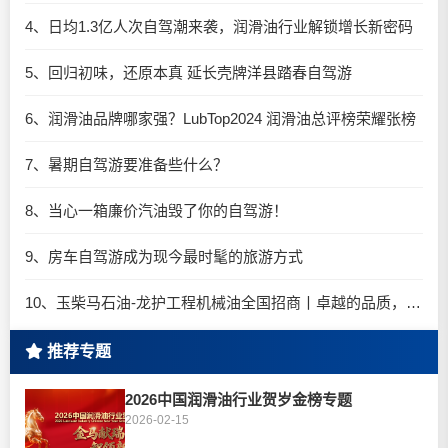
4、日均1.3亿人次自驾潮来袭，润滑油行业解锁增长新密码​
5、回归初味，还原本真 延长壳牌洋县踏春自驾游
6、润滑油品牌哪家强？LubTop2024 润滑油总评榜荣耀张榜
7、暑期自驾游要准备些什么？
8、当心一箱廉价汽油毁了你的自驾游！
9、房车自驾游成为现今最时髦的旅游方式
10、玉柴马石油-龙护工程机械油全国招商丨卓越的品质，专业的品牌！
推荐专题
2026中国润滑油行业贺岁金榜专题
2026-02-15