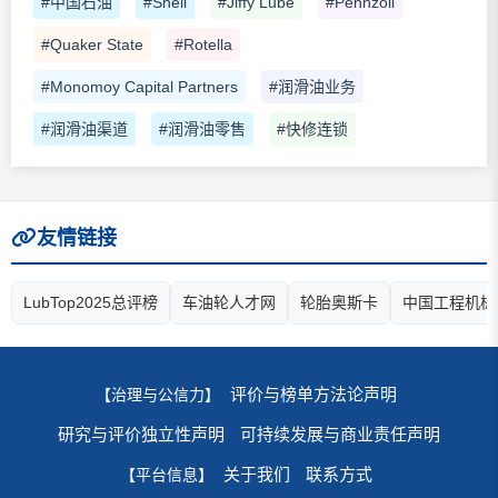
#中国石油
#Shell
#Jiffy Lube
#Pennzoil
#Quaker State
#Rotella
#Monomoy Capital Partners
#润滑油业务
#润滑油渠道
#润滑油零售
#快修连锁
友情链接
LubTop2025总评榜
车油轮人才网
轮胎奥斯卡
中国工程机械
评价与榜单方法论声明
【治理与公信力】
研究与评价独立性声明
可持续发展与商业责任声明
关于我们
联系方式
【平台信息】