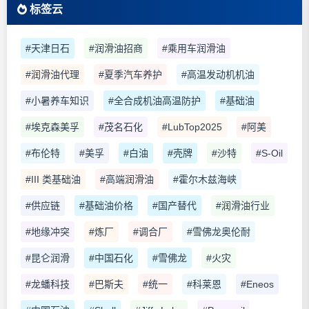
标签云
#天津日石
#润滑油招商
#乘用车润滑油
#润滑油代理
#夏季汽车养护
#高温发动机机油
#小暑养车知识
#全合成机油高温防护
#基础油
#埃克森美孚
#茂名石化
#LubTop2025
#阿美
#布伦特
#美孚
#白油
#壳牌
#沙特
#S-Oil
#III 类基础油
#高端润滑油
#霍尔木兹海峡
#供应链
#基础油价格
#国产替代
#润滑油行业
#地缘冲突
#炼厂
#调合厂
#雪佛龙奥伦耐
#昆仑润滑
#中国石化
#雪佛龙
#火灾
#龙蟠科技
#巴斯夫
#统一
#科莱恩
#Eneos