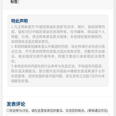
标签：
特此声明
1.凡注明来源为“中国润滑油信息网”的文字、图片、音视频等内
容，版权均归中国润滑油信息网所有。任何媒体、网站或个人
转载、引用，须注明来源及原文链接；未经授权擅自使用的，
本网将依法追究相关责任。
2.本网转载其他媒体或公开渠道的内容，旨在传递行业信息与观
点交流，不代表本网赞同其观点或对其真实性、完整性作出保
证。相关版权归原作者所有，转载方需自行承担相应法律责
任。
3.本网发布的内容仅供行业参考与信息交流，不构成任何投资、
购买或决策建议。部分图片及内容由AI辅助生成或来源于公开
信息整理，如涉及版权或内容问题，请在发布之日起7日内与本
网联系处理。
发表评论
◎欢迎参与讨论，请在这里发表您的看法、交流您的观点。(审核通过可见)