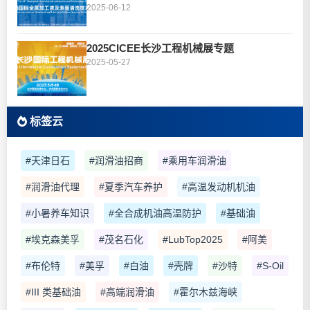
2025-06-12
2025CICEE长沙工程机械展专题
2025-05-27
标签云
#天津日石
#润滑油招商
#乘用车润滑油
#润滑油代理
#夏季汽车养护
#高温发动机机油
#小暑养车知识
#全合成机油高温防护
#基础油
#埃克森美孚
#茂名石化
#LubTop2025
#阿美
#布伦特
#美孚
#白油
#壳牌
#沙特
#S-Oil
#III 类基础油
#高端润滑油
#霍尔木兹海峡