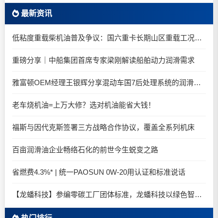
最新资讯
低粘度重载柴机油普及争议：国六重卡长期山区重载工况是否适合0W-20柴油机油？
重磅分享｜中船集团首席专家梁刚解读船舶动力润滑需求
雅富顿OEM经理王银辉分享混动车国7后处理系统的润滑油要求
老车烧机油=上万大修？选对机油能省大钱！
福斯与因代克斯签署三方战略合作协议，覆盖全系列机床
百亩润滑油企业畅络石化的前世今生蜕变之路
省燃费4.3%* | 统一PAOSUN 0W-20用认证和标准说话
【龙蟠科技】参编零碳工厂团体标准，龙蟠科技以绿色智造锚定零碳未来