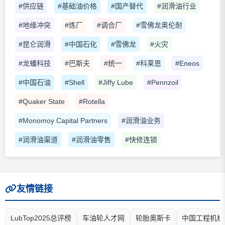
#供应链
#基础油价格
#国产替代
#润滑油行业
#地缘冲突
#炼厂
#调合厂
#雪佛龙奥伦耐
#昆仑润滑
#中国石化
#雪佛龙
#火灾
#龙蟠科技
#巴斯夫
#统一
#科莱恩
#Eneos
#中国石油
#Shell
#Jiffy Lube
#Pennzoil
#Quaker State
#Rotella
#Monomoy Capital Partners
#润滑油业务
#润滑油渠道
#润滑油零售
#快修连锁
友情链接
LubTop2025总评榜
车油轮人才网
轮胎奥斯卡
中国工程机械