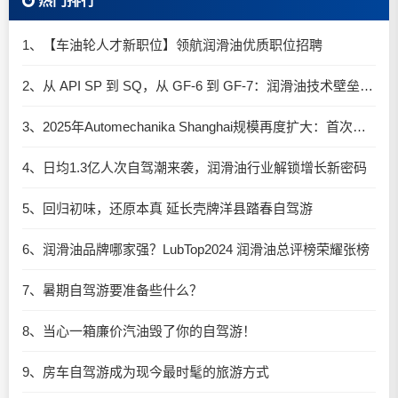
热门排行
1、【车油轮人才新职位】领航润滑油优质职位招聘
2、从 API SP 到 SQ，从 GF-6 到 GF-7：润滑油技术壁垒再升高，你准备好了吗？
3、2025年Automechanika Shanghai规模再度扩大：首次启用国家会展中心（上海）全部15个展馆
4、日均1.3亿人次自驾潮来袭，润滑油行业解锁增长新密码​
5、回归初味，还原本真 延长壳牌洋县踏春自驾游
6、润滑油品牌哪家强？LubTop2024 润滑油总评榜荣耀张榜
7、暑期自驾游要准备些什么？
8、当心一箱廉价汽油毁了你的自驾游！
9、房车自驾游成为现今最时髦的旅游方式