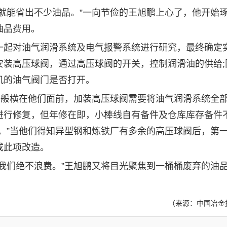
能省出不少油品。”一向节俭的王旭鹏上心了，他开始
油品费用。
起对油气润滑系统及电气报警系统进行研究，最终确定
安装高压球阀，通过高压球阀的开关，控制
润滑油
的供给
机的油气阀门是否打开。
般横在他们面前，加装高压球阀需要将油气润滑系统全
进行修复，但年修在即，小棒线自有备件及仓库库存备件
。”当他们得知异型钢和炼铁厂有多余的高压球阀后，第
成此项改造。
们绝不浪费。”王旭鹏又将目光聚焦到一桶桶废弃的油
（来源：中国冶金