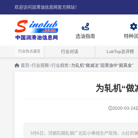
欢迎访问润滑油信息网官方网站！
选油指南
特种
行业对话
LubTop总评榜
行业热点速览
首页
行业观察
行业趋势
为轧机“做减法”润滑油中“掘真金”
为轧机“做
2020-03-24
3月6日，河钢石钢轧钢厂北区小棒线生产现场，火红的