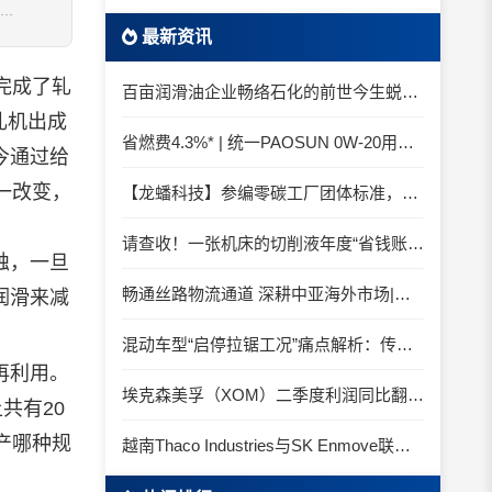
.
最新资讯
完成了轧
百亩润滑油企业畅络石化的前世今生蜕变之路
轧机出成
省燃费4.3%* | 统一PAOSUN 0W-20用认证和标准说话
今通过给
一改变，
【龙蟠科技】参编零碳工厂团体标准，龙蟠科技以绿色智造锚定零碳未来
请查收！一张机床的切削液年度“省钱账单”
蚀，一旦
畅通丝路物流通道 深耕中亚海外市场|中国石化SINOPEC润滑油北京-阿拉木图图定班列顺利抵达
润滑来减
混动车型“启停拉锯工况”痛点解析：传统机油为何频繁出现油泥堆积？
再利用。
埃克森美孚（XOM）二季度利润同比翻倍 创2022年以来新高
共有20
产哪种规
越南Thaco Industries与SK Enmove联手合作润滑油