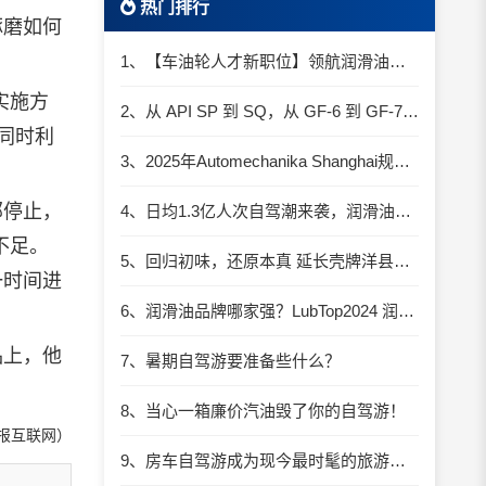
热门排行
琢磨如何
1、【车油轮人才新职位】领航润滑油优质职位招聘
实施方
2、从 API SP 到 SQ，从 GF-6 到 GF-7：润滑油技术壁垒再升高，你准备好了吗？
;同时利
3、2025年Automechanika Shanghai规模再度扩大：首次启用国家会展中心（上海）全部15个展馆
部停止，
4、日均1.3亿人次自驾潮来袭，润滑油行业解锁增长新密码​
不足。
5、回归初味，还原本真 延长壳牌洋县踏春自驾游
一时间进
6、润滑油品牌哪家强？LubTop2024 润滑油总评榜荣耀张榜
品上，他
7、暑期自驾游要准备些什么？
8、当心一箱廉价汽油毁了你的自驾游！
报互联网）
9、房车自驾游成为现今最时髦的旅游方式