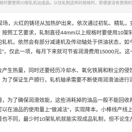
格时要使用10架轧机出成品。以往轧制这样的规格时，即便是没有使用的..
场，火红的铸坯从加热炉出来，依次通过初轧、精轧，
按照工艺要求，轧制直径44mm以上规格时要使用10架
的轧机，依然会有部分减速机及传动轴处于供油状态，如
位”，仅此一项，每月下来就可节省润滑费用15000元。这
产生热量，同时还要经历冷却水、氧化铁屑和粉尘的侵
。为了保证生产顺行，轧机轴承需要不断使用
润滑油
进行
，为了确保润滑效能，这些消耗掉的油品一般不能回收
以在油品的使用量上“做减法”，实现降本。小棒线产线上
量也不同，最少时10架轧机就能实现成品轧制，但不论生