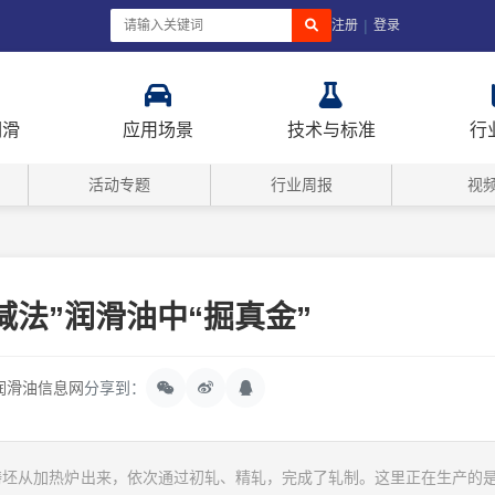
|
注册
登录
润滑
应用场景
技术与标准
行
活动专题
行业周报
视
减法”润滑油中“掘真金”
润滑油信息网
分享到：
铸坯从加热炉出来，依次通过初轧、精轧，完成了轧制。这里正在生产的