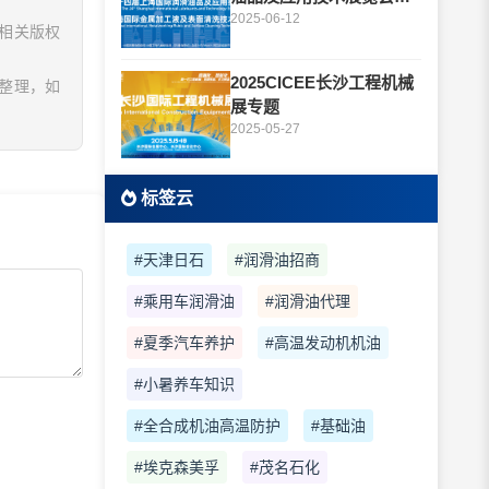
题
2025-06-12
相关版权
2025CICEE长沙工程机械
息整理，如
展专题
2025-05-27
标签云
#天津日石
#润滑油招商
#乘用车润滑油
#润滑油代理
#夏季汽车养护
#高温发动机机油
#小暑养车知识
#全合成机油高温防护
#基础油
#埃克森美孚
#茂名石化