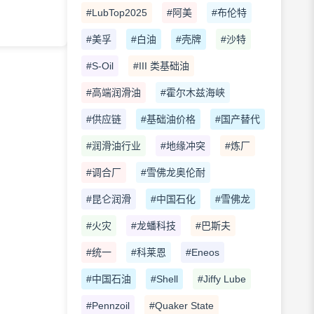
#LubTop2025
#阿美
#布伦特
#美孚
#白油
#壳牌
#沙特
#S-Oil
#III 类基础油
#高端润滑油
#霍尔木兹海峡
#供应链
#基础油价格
#国产替代
#润滑油行业
#地缘冲突
#炼厂
#调合厂
#雪佛龙奥伦耐
#昆仑润滑
#中国石化
#雪佛龙
#火灾
#龙蟠科技
#巴斯夫
#统一
#科莱恩
#Eneos
#中国石油
#Shell
#Jiffy Lube
#Pennzoil
#Quaker State