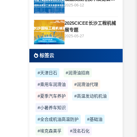
题
2025-06-12
2025CICEE长沙工程机械
展专题
2025-05-27
标签云
#天津日石
#润滑油招商
#乘用车润滑油
#润滑油代理
#夏季汽车养护
#高温发动机机油
#小暑养车知识
#全合成机油高温防护
#基础油
#埃克森美孚
#茂名石化