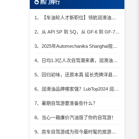
热门排行
1、【车油轮人才新职位】领航润滑油优质职位招聘
2、从 API SP 到 SQ，从 GF-6 到 GF-7：润滑油技术壁垒再升高，你准备好了吗？
3、2025年Automechanika Shanghai规模再度扩大：首次启用国家会展中心（上海）全部15个展馆
4、日均1.3亿人次自驾潮来袭，润滑油行业解锁增长新密码​
5、回归初味，还原本真 延长壳牌洋县踏春自驾游
6、润滑油品牌哪家强？LubTop2024 润滑油总评榜荣耀张榜
7、暑期自驾游要准备些什么？
8、当心一箱廉价汽油毁了你的自驾游！
9、房车自驾游成为现今最时髦的旅游方式