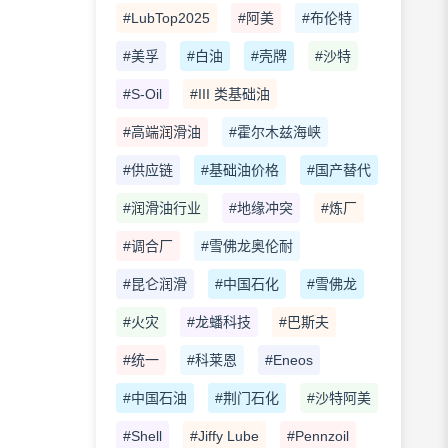
#LubTop2025
#阿美
#布伦特
#美孚
#白油
#壳牌
#沙特
#S-Oil
#III 类基础油
#高端润滑油
#霍尔木兹海峡
#供应链
#基础油价格
#国产替代
#润滑油行业
#地缘冲突
#炼厂
#调合厂
#雪佛龙奥伦耐
#昆仑润滑
#中国石化
#雪佛龙
#火灾
#龙蟠科技
#巴斯夫
#统一
#科莱恩
#Eneos
#中国石油
#荆门石化
#沙特阿美
#Shell
#Jiffy Lube
#Pennzoil