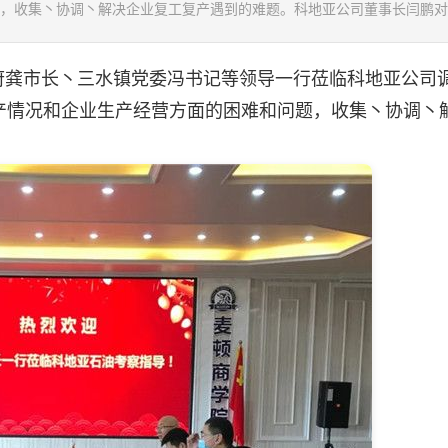
，收集丶协调丶解决企业复工复产遇到的难题。科地亚公司董事长闫鹏对..
府龚市长丶三水镇党委冯书记等领导一行莅临科地亚公司
产情况和企业生产经营方面的困难和问题，收集丶协调丶