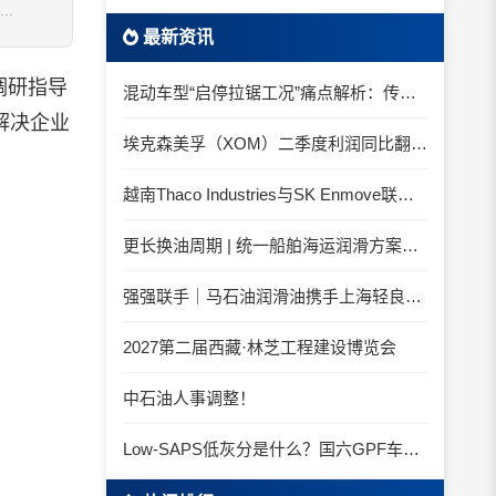
.
最新资讯
调研指导
混动车型“启停拉锯工况”痛点解析：传统机油为何频繁出现油泥堆积？
解决企业
埃克森美孚（XOM）二季度利润同比翻倍 创2022年以来新高
越南Thaco Industries与SK Enmove联手合作润滑油
更长换油周期 | 统一船舶海运润滑方案与你并肩征服海况运维考验
强强联手｜马石油润滑油携手上海轻良，共筑造纸装备润滑新生态
2027第二届西藏·林芝工程建设博览会
中石油人事调整！
Low-SAPS低灰分是什么？国六GPF车辆为什么必须用低灰油