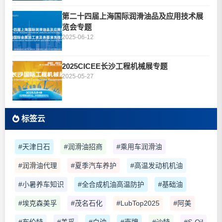
第二十四届上海国际润滑油品及应用技术展
览会专题
2025-06-12
2025CICEE长沙工程机械展专题
2025-05-27
标签云
#天津日石
#润滑油招商
#乘用车润滑油
#润滑油代理
#夏季汽车养护
#高温发动机机油
#小暑养车知识
#全合成机油高温防护
#基础油
#埃克森美孚
#茂名石化
#LubTop2025
#阿美
#布伦特
#美孚
#白油
#壳牌
#沙特
#S-Oil