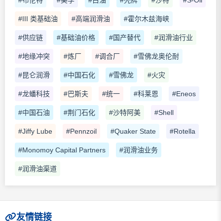
#III 类基础油
#高端润滑油
#霍尔木兹海峡
#供应链
#基础油价格
#国产替代
#润滑油行业
#地缘冲突
#炼厂
#调合厂
#雪佛龙奥伦耐
#昆仑润滑
#中国石化
#雪佛龙
#火灾
#龙蟠科技
#巴斯夫
#统一
#科莱恩
#Eneos
#中国石油
#荆门石化
#沙特阿美
#Shell
#Jiffy Lube
#Pennzoil
#Quaker State
#Rotella
#Monomoy Capital Partners
#润滑油业务
#润滑油渠道
友情链接