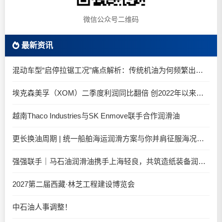
微信公众号二维码
最新资讯
混动车型“启停拉锯工况”痛点解析：传统机油为何频繁出现油泥堆积？
埃克森美孚（XOM）二季度利润同比翻倍 创2022年以来新高
越南Thaco Industries与SK Enmove联手合作润滑油
更长换油周期 | 统一船舶海运润滑方案与你并肩征服海况运维考验
强强联手｜马石油润滑油携手上海轻良，共筑造纸装备润滑新生态
2027第二届西藏·林芝工程建设博览会
中石油人事调整！