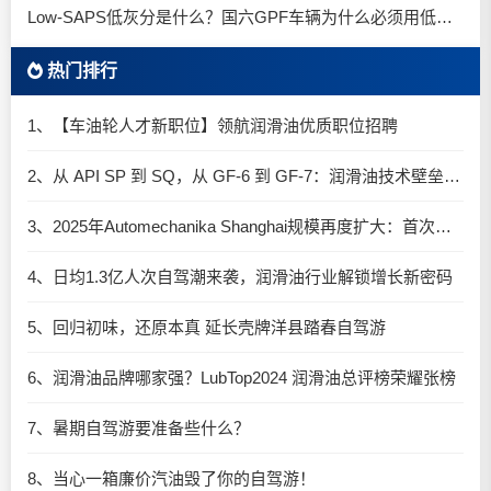
Low-SAPS低灰分是什么？国六GPF车辆为什么必须用低灰油
热门排行
1、【车油轮人才新职位】领航润滑油优质职位招聘
2、从 API SP 到 SQ，从 GF-6 到 GF-7：润滑油技术壁垒再升高，你准备好了吗？
3、2025年Automechanika Shanghai规模再度扩大：首次启用国家会展中心（上海）全部15个展馆
4、日均1.3亿人次自驾潮来袭，润滑油行业解锁增长新密码​
5、回归初味，还原本真 延长壳牌洋县踏春自驾游
6、润滑油品牌哪家强？LubTop2024 润滑油总评榜荣耀张榜
7、暑期自驾游要准备些什么？
8、当心一箱廉价汽油毁了你的自驾游！