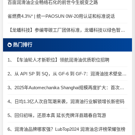
百亩润滑油企业畅络石化的前世今生蜕变之路
省燃费4.3%* | 统一PAOSUN 0W-20用认证和标准说话
【龙蟠科技】参编零碳工厂团体标准，龙蟠科技以绿色智造锚定零碳未来
热门排行
1、【车油轮人才新职位】领航润滑油优质职位招聘
2、从 API SP 到 SQ，从 GF-6 到 GF-7：润滑油技术壁垒再升高，你准备好了吗？
3、2025年Automechanika Shanghai规模再度扩大：首次启用国家会展中心（上海）全部15个展馆
4、日均1.3亿人次自驾潮来袭，润滑油行业解锁增长新密码​
5、回归初味，还原本真 延长壳牌洋县踏春自驾游
6、润滑油品牌哪家强？LubTop2024 润滑油总评榜荣耀张榜