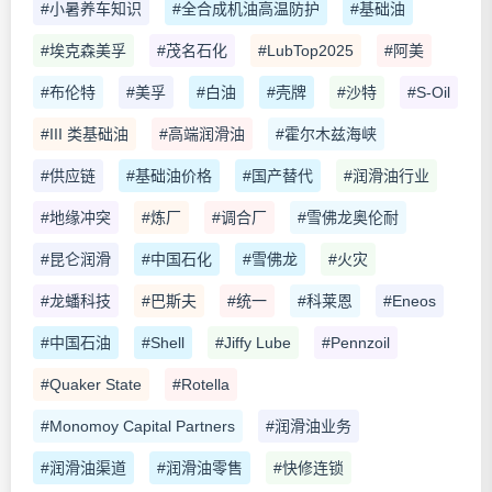
#小暑养车知识
#全合成机油高温防护
#基础油
#埃克森美孚
#茂名石化
#LubTop2025
#阿美
#布伦特
#美孚
#白油
#壳牌
#沙特
#S-Oil
#III 类基础油
#高端润滑油
#霍尔木兹海峡
#供应链
#基础油价格
#国产替代
#润滑油行业
#地缘冲突
#炼厂
#调合厂
#雪佛龙奥伦耐
#昆仑润滑
#中国石化
#雪佛龙
#火灾
#龙蟠科技
#巴斯夫
#统一
#科莱恩
#Eneos
#中国石油
#Shell
#Jiffy Lube
#Pennzoil
#Quaker State
#Rotella
#Monomoy Capital Partners
#润滑油业务
#润滑油渠道
#润滑油零售
#快修连锁