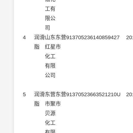
工有
限公
司
4
润滑
山东
东营
913705236140859427
20
脂
红星
市
化工
有限
公司
5
润滑
东营
东营
91370523663521210U
20
脂
市聚
市
贝源
化工
有限