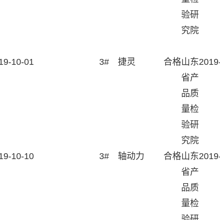
验研
究院
19-10-01
3#
捷灵
合格
山东
2019
省产
品质
量检
验研
究院
19-10-10
3#
轴动力
合格
山东
2019
省产
品质
量检
验研