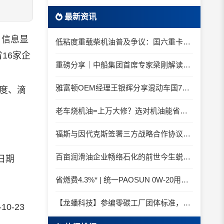
最新资讯
。信息显
低粘度重载柴机油普及争议：国六重卡长期山区重载工况是否适合0W-20柴油机油？
16家企
重磅分享｜中船集团首席专家梁刚解读船舶动力润滑需求
雅富顿OEM经理王银辉分享混动车国7后处理系统的润滑油要求
入度、滴
老车烧机油=上万大修？选对机油能省大钱！
福斯与因代克斯签署三方战略合作协议，覆盖全系列机床
百亩润滑油企业畅络石化的前世今生蜕变之路
日期
省燃费4.3%* | 统一PAOSUN 0W-20用认证和标准说话
【龙蟠科技】参编零碳工厂团体标准，龙蟠科技以绿色智造锚定零碳未来
-10-23