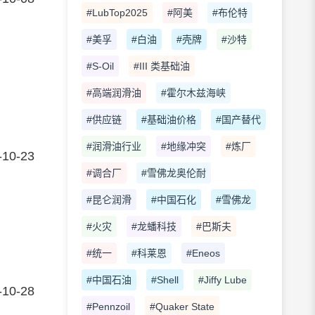
#LubTop2025
#阿美
#布伦特
#美孚
#白油
#壳牌
#沙特
#S-Oil
#III 类基础油
#高端润滑油
#霍尔木兹海峡
#供应链
#基础油价格
#国产替代
#润滑油行业
#地缘冲突
#炼厂
-10-23
#调合厂
#雪佛龙奥伦耐
#昆仑润滑
#中国石化
#雪佛龙
#火灾
#龙蟠科技
#巴斯夫
#统一
#科莱恩
#Eneos
#中国石油
#Shell
#Jiffy Lube
-10-28
#Pennzoil
#Quaker State