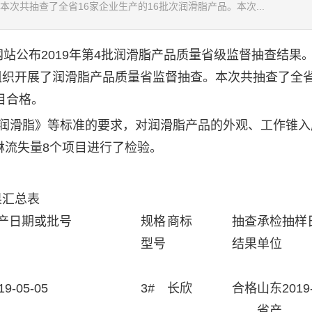
次共抽查了全省16家企业生产的16批次润滑脂产品。本次...
站公布2019年第4批润滑脂产品质量省级监督抽查结果
局组织开展了润滑脂产品质量省监督抽查。本次共抽查了全省
目合格。
用锂基润滑脂》等标准的要求，对润滑脂产品的外观、工作锥
淋流失量8个项目进行了检验。
果汇总表
产日期或批号
规格
商标
抽查
承检
抽样
型号
结果
单位
19-05-05
3#
长欣
合格
山东
2019
省产