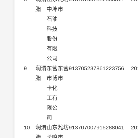
脂
中坤
市
石油
科技
股份
有限
公司
9
润滑
东营
东营
913705237861223756
20
脂
市博
市
卡化
工有
限公
司
10
润滑
山东
潍坊
913707007915288041
20
脂
长鸣
市