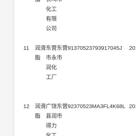
化工
有限
公司
11
润滑
东营
东营
91370523793917045J
20
脂
市永
市
润化
工厂
12
润滑
广饶
东营
92370523MA3FL4K68L
20
脂
县润
市
得力
化工