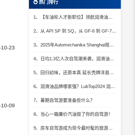
热门排行
1、【车油轮人才新职位】领航润滑油优质职位招聘
2、从 API SP 到 SQ，从 GF-6 到 GF-7：润滑油技术壁垒再升高，你准备好了吗？
3、2025年Automechanika Shanghai规模再度扩大：首次启用国家会展中心（上海）全部15个展馆
-10-23
4、日均1.3亿人次自驾潮来袭，润滑油行业解锁增长新密码​
5、回归初味，还原本真 延长壳牌洋县踏春自驾游
6、润滑油品牌哪家强？LubTop2024 润滑油总评榜荣耀张榜
7、暑期自驾游要准备些什么？
-10-09
8、当心一箱廉价汽油毁了你的自驾游！
9、房车自驾游成为现今最时髦的旅游方式