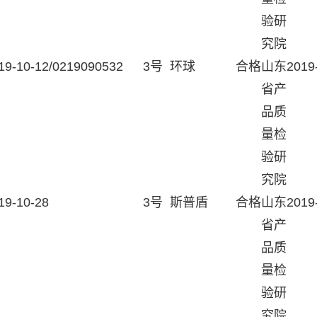
验研
究院
19-10-12/0219090532
3号
环球
合格
山东
2019
省产
品质
量检
验研
究院
19-10-28
3号
斯普盾
合格
山东
2019
省产
品质
量检
验研
究院