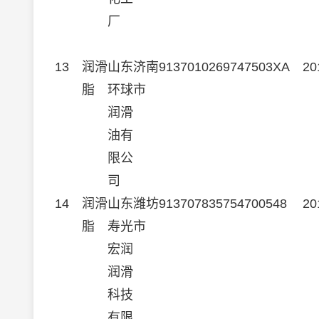
厂
13
润滑
山东
济南
9137010269747503XA
20
脂
环球
市
润滑
油
有
限公
司
14
润滑
山东
潍坊
913707835754700548
20
脂
寿光
市
宏润
润滑
科技
有限