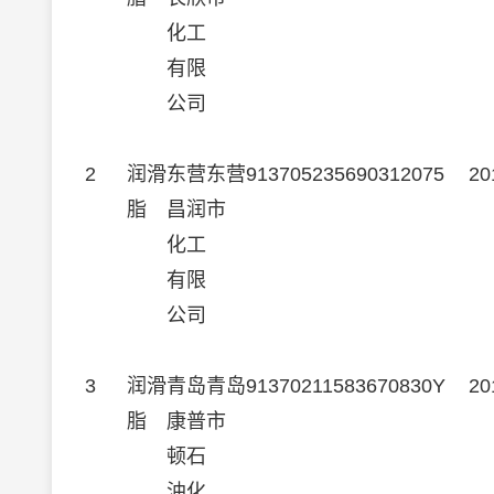
化工
有限
公司
2
润滑
东营
东营
913705235690312075
20
脂
昌润
市
化工
有限
公司
3
润滑
青岛
青岛
91370211583670830Y
20
脂
康普
市
顿石
油化