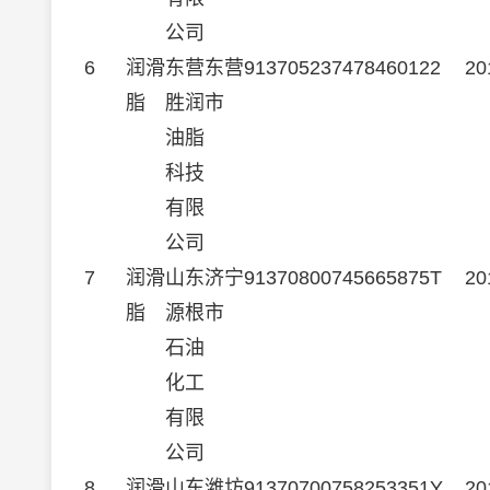
公司
6
润滑
东营
东营
913705237478460122
20
脂
胜润
市
油脂
科技
有限
公司
7
润滑
山东
济宁
91370800745665875T
20
脂
源根
市
石油
化工
有限
公司
8
润滑
山东
潍坊
91370700758253351Y
20