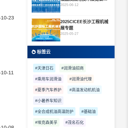
题
2025-06-12
-10-23
2025CICEE长沙工程机械
展专题
2025-05-27
标签云
#天津日石
#润滑油招商
-10-11
#乘用车润滑油
#润滑油代理
#夏季汽车养护
#高温发动机机油
#小暑养车知识
#全合成机油高温防护
#基础油
#埃克森美孚
#茂名石化
-10-08