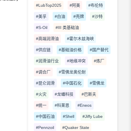
#LubTop2025
#阿美
#布伦特
#美孚
#白油
#壳牌
#沙特
#S-Oil
#III 类基础油
#高端润滑油
#霍尔木兹海峡
#供应链
#基础油价格
#国产替代
#润滑油行业
#地缘冲突
#炼厂
#调合厂
#雪佛龙奥伦耐
#昆仑润滑
#中国石化
#雪佛龙
#火灾
#龙蟠科技
#巴斯夫
#统一
#科莱恩
#Eneos
#中国石油
#Shell
#Jiffy Lube
#Pennzoil
#Quaker State