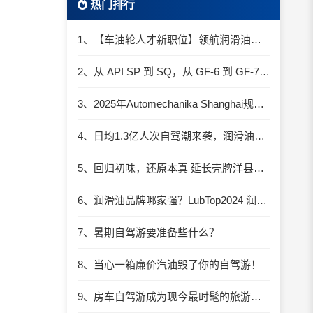
热门排行
1、【车油轮人才新职位】领航润滑油优质职位招聘
2、从 API SP 到 SQ，从 GF-6 到 GF-7：润滑油技术壁垒再升高，你准备好了吗？
3、2025年Automechanika Shanghai规模再度扩大：首次启用国家会展中心（上海）全部15个展馆
4、日均1.3亿人次自驾潮来袭，润滑油行业解锁增长新密码​
5、回归初味，还原本真 延长壳牌洋县踏春自驾游
6、润滑油品牌哪家强？LubTop2024 润滑油总评榜荣耀张榜
7、暑期自驾游要准备些什么？
8、当心一箱廉价汽油毁了你的自驾游！
9、房车自驾游成为现今最时髦的旅游方式