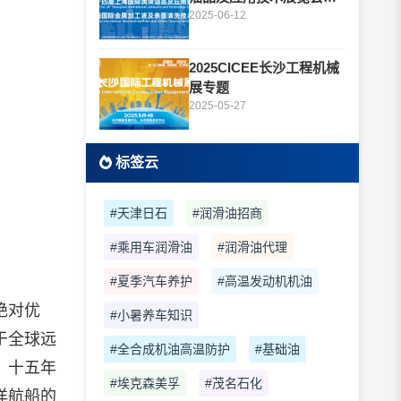
题
2025-06-12
2025CICEE长沙工程机械
展专题
2025-05-27
标签云
#天津日石
#润滑油招商
#乘用车润滑油
#润滑油代理
#夏季汽车养护
#高温发动机机油
绝对优
#小暑养车知识
于全球远
#全合成机油高温防护
#基础油
。十五年
#埃克森美孚
#茂名石化
洋航船的