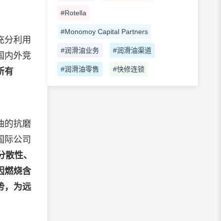
#Rotella
#Monomoy Capital Partners
充分利用
#润滑油业务
#润滑油渠道
国内外竞
#润滑油零售
#快修连锁
所有
油的抗磨
国际公司
分散性、
因燃烧含
势，为远