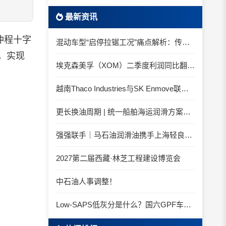
最新资讯
冲程十字
混动车型“启停拉锯工况”痛点解析：传统机油为何频繁出现油泥堆积？
，实现
埃克森美孚（XOM）二季度利润同比翻倍 创2022年以来新高
越南Thaco Industries与SK Enmove联手合作润滑油
更长换油周期 | 统一船舶海运润滑方案与你并肩征服海况运维考验
强强联手｜马石油润滑油携手上海轻良，共筑造纸装备润滑新生态
2027第二届西藏·林芝工程建设博览会
中石油人事调整！
Low-SAPS低灰分是什么？国六GPF车辆为什么必须用低灰油