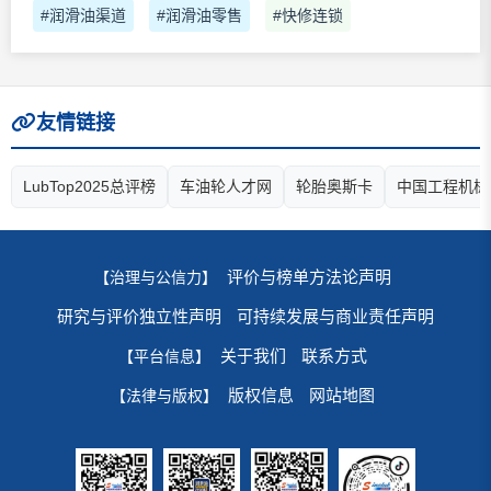
#润滑油渠道
#润滑油零售
#快修连锁
友情链接
LubTop2025总评榜
车油轮人才网
轮胎奥斯卡
中国工程机械
评价与榜单方法论声明
【治理与公信力】
研究与评价独立性声明
可持续发展与商业责任声明
关于我们
联系方式
【平台信息】
版权信息
网站地图
【法律与版权】