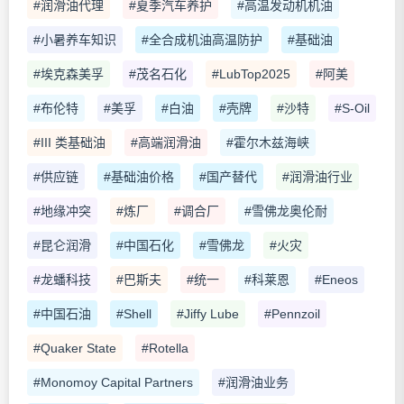
#润滑油代理
#夏季汽车养护
#高温发动机机油
#小暑养车知识
#全合成机油高温防护
#基础油
#埃克森美孚
#茂名石化
#LubTop2025
#阿美
#布伦特
#美孚
#白油
#壳牌
#沙特
#S-Oil
#III 类基础油
#高端润滑油
#霍尔木兹海峡
#供应链
#基础油价格
#国产替代
#润滑油行业
#地缘冲突
#炼厂
#调合厂
#雪佛龙奥伦耐
#昆仑润滑
#中国石化
#雪佛龙
#火灾
#龙蟠科技
#巴斯夫
#统一
#科莱恩
#Eneos
#中国石油
#Shell
#Jiffy Lube
#Pennzoil
#Quaker State
#Rotella
#Monomoy Capital Partners
#润滑油业务