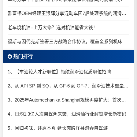
雅富顿OEM经理王银辉分享混动车国7后处理系统的润滑油要求
老车烧机油=上万大修？选对机油能省大钱！
福斯与因代克斯签署三方战略合作协议，覆盖全系列机床
热门排行
1、【车油轮人才新职位】领航润滑油优质职位招聘
2、从 API SP 到 SQ，从 GF-6 到 GF-7：润滑油技术壁垒再升高，你准备好了吗？
3、2025年Automechanika Shanghai规模再度扩大：首次启用国家会展中心（上海）全部15个展馆
4、日均1.3亿人次自驾潮来袭，润滑油行业解锁增长新密码​
5、回归初味，还原本真 延长壳牌洋县踏春自驾游