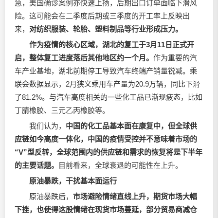
急，美国确诊案例亦快速上扬，后期出口订单面临下滑风
险。这可能会在二季度后期或三季度的开工率上反映出
来，
对纺织服装、轮胎、塑料制品等行业形成压力。
作为疫情的核心区域，湖北的复工于3月11日正式开
启，整体复工进度落后其他地区约一个月。
作为重要的汽
车产业基地，湖北前期停工导致汽车终端产销量锐减。乘
联会数据显示，2月狭义乘用车产量为20.9万辆，同比下滑
了81.2%。与汽车高度相关的一些化工品已渐现疲态，比如
丁腈橡胶、三元乙丙橡胶等。
我们认为，
中国的化工品基本面在康复中，但全球供
应链如今高度一体化，中国的疫情受控并不意味着市场的
“V”型反转，全球范围内的供应链和需求的恢复将是下半年
的主要话题。
目前看来，全球衰退的可能性在上升。
原油暴跌，干扰基本面运行
原油暴跌后，
市场避险情绪直线上升，期货市场大幅
下挫，也使得这股情绪在现货市场蔓延，部分贸易商减仓