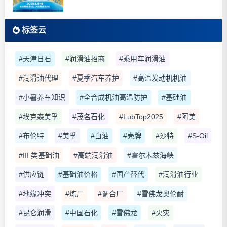
标签云
#天津日石
#润滑油招商
#乘用车润滑油
#润滑油代理
#夏季汽车养护
#高温发动机机油
#小暑养车知识
#全合成机油高温防护
#基础油
#埃克森美孚
#茂名石化
#LubTop2025
#阿美
#布伦特
#美孚
#白油
#壳牌
#沙特
#S-Oil
#III 类基础油
#高端润滑油
#霍尔木兹海峡
#供应链
#基础油价格
#国产替代
#润滑油行业
#地缘冲突
#炼厂
#调合厂
#雪佛龙奥伦耐
#昆仑润滑
#中国石化
#雪佛龙
#火灾