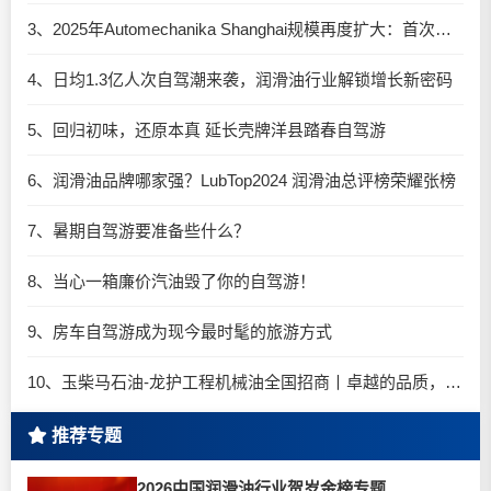
3、2025年Automechanika Shanghai规模再度扩大：首次启用国家会展中心（上海）全部15个展馆
4、日均1.3亿人次自驾潮来袭，润滑油行业解锁增长新密码​
5、回归初味，还原本真 延长壳牌洋县踏春自驾游
6、润滑油品牌哪家强？LubTop2024 润滑油总评榜荣耀张榜
7、暑期自驾游要准备些什么？
8、当心一箱廉价汽油毁了你的自驾游！
9、房车自驾游成为现今最时髦的旅游方式
10、玉柴马石油-龙护工程机械油全国招商丨卓越的品质，专业的品牌！
推荐专题
2026中国润滑油行业贺岁金榜专题