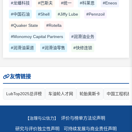
#龙蟠科技
#巴斯夫
#统一
#科莱恩
#Eneos
#中国石油
#Shell
#Jiffy Lube
#Pennzoil
#Quaker State
#Rotella
#Monomoy Capital Partners
#润滑油业务
#润滑油渠道
#润滑油零售
#快修连锁
友情链接
LubTop2025总评榜
车油轮人才网
轮胎奥斯卡
中国工程机械
评价与榜单方法论声明
【治理与公信力】
研究与评价独立性声明
可持续发展与商业责任声明