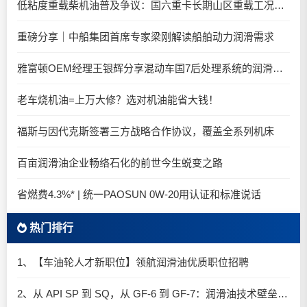
低粘度重载柴机油普及争议：国六重卡长期山区重载工况是否适合0W-20柴油机油？
重磅分享｜中船集团首席专家梁刚解读船舶动力润滑需求
雅富顿OEM经理王银辉分享混动车国7后处理系统的润滑油要求
老车烧机油=上万大修？选对机油能省大钱！
福斯与因代克斯签署三方战略合作协议，覆盖全系列机床
百亩润滑油企业畅络石化的前世今生蜕变之路
省燃费4.3%* | 统一PAOSUN 0W-20用认证和标准说话
热门排行
1、【车油轮人才新职位】领航润滑油优质职位招聘
2、从 API SP 到 SQ，从 GF-6 到 GF-7：润滑油技术壁垒再升高，你准备好了吗？