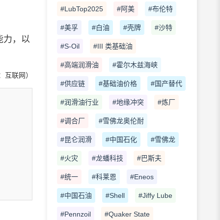
#LubTop2025
#阿美
#布伦特
#美孚
#白油
#壳牌
#沙特
能力，以
#S-Oil
#III 类基础油
#高端润滑油
#霍尔木兹海峡
：互联网）
#供应链
#基础油价格
#国产替代
#润滑油行业
#地缘冲突
#炼厂
#调合厂
#雪佛龙奥伦耐
#昆仑润滑
#中国石化
#雪佛龙
#火灾
#龙蟠科技
#巴斯夫
#统一
#科莱恩
#Eneos
#中国石油
#Shell
#Jiffy Lube
#Pennzoil
#Quaker State