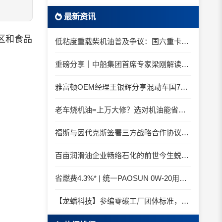
最新资讯
区和食品
低粘度重载柴机油普及争议：国六重卡长期山区重载工况是否适合0W-20柴油机油？
重磅分享｜中船集团首席专家梁刚解读船舶动力润滑需求
雅富顿OEM经理王银辉分享混动车国7后处理系统的润滑油要求
老车烧机油=上万大修？选对机油能省大钱！
福斯与因代克斯签署三方战略合作协议，覆盖全系列机床
百亩润滑油企业畅络石化的前世今生蜕变之路
省燃费4.3%* | 统一PAOSUN 0W-20用认证和标准说话
【龙蟠科技】参编零碳工厂团体标准，龙蟠科技以绿色智造锚定零碳未来