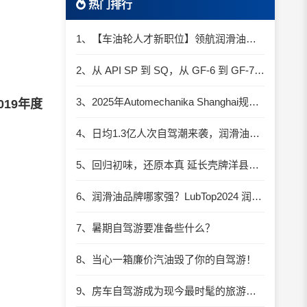
热门排行
1、【车油轮人才新职位】领航润滑油优质职位招聘
2、从 API SP 到 SQ，从 GF-6 到 GF-7：润滑油技术壁垒再升高，你准备好了吗？
3、2025年Automechanika Shanghai规模再度扩大：首次启用国家会展中心（上海）全部15个展馆
19年度
4、日均1.3亿人次自驾潮来袭，润滑油行业解锁增长新密码​
5、回归初味，还原本真 延长壳牌洋县踏春自驾游
6、润滑油品牌哪家强？LubTop2024 润滑油总评榜荣耀张榜
7、暑期自驾游要准备些什么？
8、当心一箱廉价汽油毁了你的自驾游！
9、房车自驾游成为现今最时髦的旅游方式