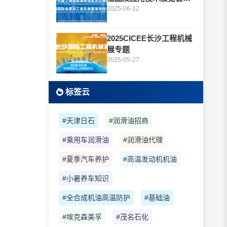
题
2025-06-12
2025CICEE长沙工程机械
展专题
2025-05-27
标签云
#天津日石
#润滑油招商
#乘用车润滑油
#润滑油代理
#夏季汽车养护
#高温发动机机油
#小暑养车知识
#全合成机油高温防护
#基础油
#埃克森美孚
#茂名石化