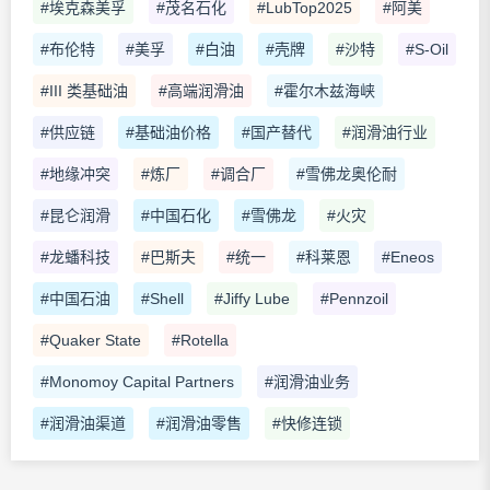
#埃克森美孚
#茂名石化
#LubTop2025
#阿美
#布伦特
#美孚
#白油
#壳牌
#沙特
#S-Oil
#III 类基础油
#高端润滑油
#霍尔木兹海峡
#供应链
#基础油价格
#国产替代
#润滑油行业
#地缘冲突
#炼厂
#调合厂
#雪佛龙奥伦耐
#昆仑润滑
#中国石化
#雪佛龙
#火灾
#龙蟠科技
#巴斯夫
#统一
#科莱恩
#Eneos
#中国石油
#Shell
#Jiffy Lube
#Pennzoil
#Quaker State
#Rotella
#Monomoy Capital Partners
#润滑油业务
#润滑油渠道
#润滑油零售
#快修连锁