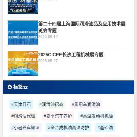
第二十四届上海国际润滑油品及应用技术展
览会专题
2025-06-12
2025CICEE长沙工程机械展专题
2025-05-27
标签云
#天津日石
#润滑油招商
#乘用车润滑油
#润滑油代理
#夏季汽车养护
#高温发动机机油
#小暑养车知识
#全合成机油高温防护
#基础油