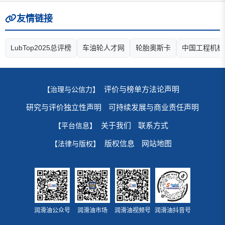
友情链接
LubTop2025总评榜
车油轮人才网
轮胎奥斯卡
中国工程机械
评价与榜单方法论声明
【治理与公信力】
研究与评价独立性声明
可持续发展与商业责任声明
关于我们
联系方式
【平台信息】
版权信息
网站地图
【法律与版权】
润滑油公众号
润滑油市场
润滑油视频号
润滑油抖音号