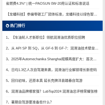
省燃费4.3%* | 统一PAOSUN 0W-20用认证和标准说话
【龙蟠科技】参编零碳工厂团体标准，龙蟠科技以绿色智造锚定零碳未来
热门排行
1、【车油轮人才新职位】领航润滑油优质职位招聘
2、从 API SP 到 SQ，从 GF-6 到 GF-7：润滑油技术壁垒再升高，你准备好了吗？
3、2025年Automechanika Shanghai规模再度扩大：首次启用国家会展中心（上海）全部15个展馆
4、日均1.3亿人次自驾潮来袭，润滑油行业解锁增长新密码​
5、回归初味，还原本真 延长壳牌洋县踏春自驾游
6、润滑油品牌哪家强？LubTop2024 润滑油总评榜荣耀张榜
7、暑期自驾游要准备些什么？