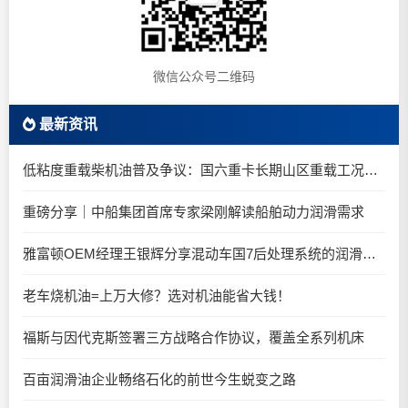
微信公众号二维码
最新资讯
低粘度重载柴机油普及争议：国六重卡长期山区重载工况是否适合0W-20柴油机油？
重磅分享｜中船集团首席专家梁刚解读船舶动力润滑需求
雅富顿OEM经理王银辉分享混动车国7后处理系统的润滑油要求
老车烧机油=上万大修？选对机油能省大钱！
福斯与因代克斯签署三方战略合作协议，覆盖全系列机床
百亩润滑油企业畅络石化的前世今生蜕变之路