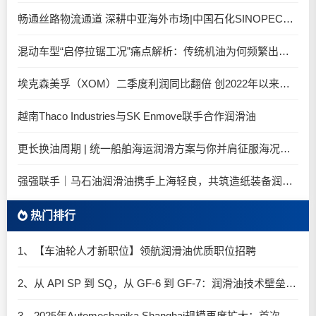
畅通丝路物流通道 深耕中亚海外市场|中国石化SINOPEC润滑油北京-阿拉木图图定班列顺利抵达
混动车型“启停拉锯工况”痛点解析：传统机油为何频繁出现油泥堆积？
埃克森美孚（XOM）二季度利润同比翻倍 创2022年以来新高
越南Thaco Industries与SK Enmove联手合作润滑油
更长换油周期 | 统一船舶海运润滑方案与你并肩征服海况运维考验
强强联手｜马石油润滑油携手上海轻良，共筑造纸装备润滑新生态
热门排行
1、【车油轮人才新职位】领航润滑油优质职位招聘
2、从 API SP 到 SQ，从 GF-6 到 GF-7：润滑油技术壁垒再升高，你准备好了吗？
3、2025年Automechanika Shanghai规模再度扩大：首次启用国家会展中心（上海）全部15个展馆