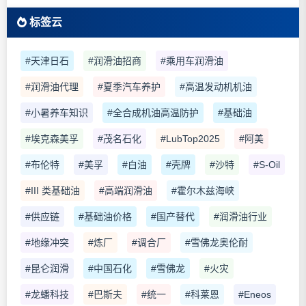
标签云
#天津日石
#润滑油招商
#乘用车润滑油
#润滑油代理
#夏季汽车养护
#高温发动机机油
#小暑养车知识
#全合成机油高温防护
#基础油
#埃克森美孚
#茂名石化
#LubTop2025
#阿美
#布伦特
#美孚
#白油
#壳牌
#沙特
#S-Oil
#III 类基础油
#高端润滑油
#霍尔木兹海峡
#供应链
#基础油价格
#国产替代
#润滑油行业
#地缘冲突
#炼厂
#调合厂
#雪佛龙奥伦耐
#昆仑润滑
#中国石化
#雪佛龙
#火灾
#龙蟠科技
#巴斯夫
#统一
#科莱恩
#Eneos