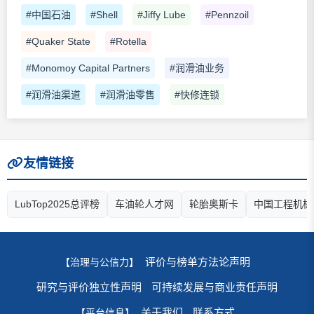
#中国石油
#Shell
#Jiffy Lube
#Pennzoil
#Quaker State
#Rotella
#Monomoy Capital Partners
#润滑油业务
#润滑油渠道
#润滑油零售
#快修连锁
友情链接
LubTop2025总评榜
车油轮人才网
轮胎奥斯卡
中国工程机械
评价与榜单方法论声明
【治理与公信力】
研究与评价独立性声明
可持续发展与商业责任声明
关于我们
联系方式
【平台信息】