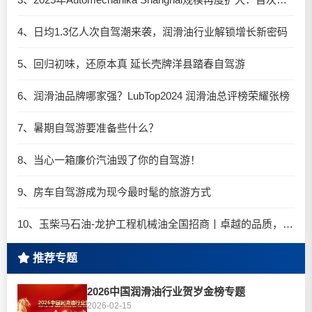
4、日均1.3亿人次自驾潮来袭，润滑油行业解锁增长新密码​
5、回归初味，还原本真 延长壳牌洋县踏春自驾游
6、润滑油品牌哪家强？LubTop2024 润滑油总评榜荣耀张榜
7、暑期自驾游要准备些什么？
8、当心一箱廉价汽油毁了你的自驾游！
9、房车自驾游成为现今最时髦的旅游方式
10、玉柴马石油-龙护工程机械油全国招商丨卓越的品质，专业的品牌！
推荐专题
2026中国润滑油行业贺岁金榜专题
2026-02-15