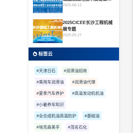
题
2025-06-12
2025CICEE长沙工程机械
展专题
2025-05-27
标签云
#天津日石
#润滑油招商
#乘用车润滑油
#润滑油代理
#夏季汽车养护
#高温发动机机油
#小暑养车知识
#全合成机油高温防护
#基础油
#埃克森美孚
#茂名石化