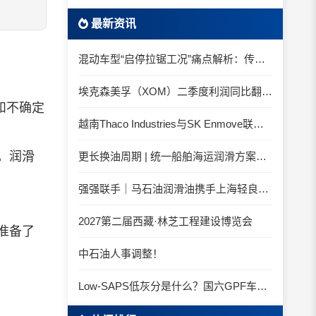
最新资讯
混动车型“启停拉锯工况”痛点解析：传统机油为何频繁出现油泥堆积？
埃克森美孚（XOM）二季度利润同比翻倍 创2022年以来新高
和不确定
越南Thaco Industries与SK Enmove联手合作润滑油
。润滑
更长换油周期 | 统一船舶海运润滑方案与你并肩征服海况运维考验
强强联手｜马石油润滑油携手上海轻良，共筑造纸装备润滑新生态
2027第二届西藏·林芝工程建设博览会
准备了
中石油人事调整！
Low-SAPS低灰分是什么？国六GPF车辆为什么必须用低灰油