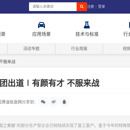
|
注册
登录
润滑
应用场景
技术与标准
行
活动专题
行业周报
视
不服来战
团出道∣有颜有才 不服来战
润滑油信息网
分享到：
“国之重器”的部分生产型企业已经陆续实现了复工复产。鉴于今年的特殊