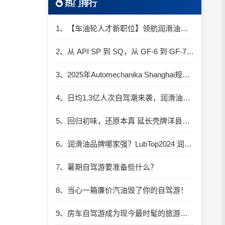
热门排行
1、【车油轮人才新职位】领航润滑油优质职位招聘
2、从 API SP 到 SQ，从 GF-6 到 GF-7：润滑油技术壁垒再升高，你准备好了吗？
3、2025年Automechanika Shanghai规模再度扩大：首次启用国家会展中心（上海）全部15个展馆
4、日均1.3亿人次自驾潮来袭，润滑油行业解锁增长新密码​
5、回归初味，还原本真 延长壳牌洋县踏春自驾游
6、润滑油品牌哪家强？LubTop2024 润滑油总评榜荣耀张榜
7、暑期自驾游要准备些什么？
8、当心一箱廉价汽油毁了你的自驾游！
9、房车自驾游成为现今最时髦的旅游方式