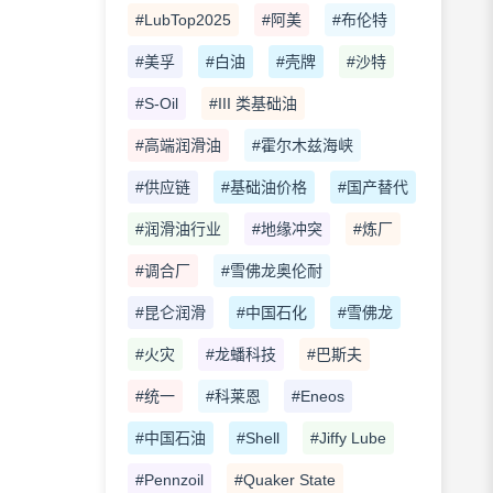
#LubTop2025
#阿美
#布伦特
#美孚
#白油
#壳牌
#沙特
#S-Oil
#III 类基础油
#高端润滑油
#霍尔木兹海峡
#供应链
#基础油价格
#国产替代
#润滑油行业
#地缘冲突
#炼厂
#调合厂
#雪佛龙奥伦耐
#昆仑润滑
#中国石化
#雪佛龙
#火灾
#龙蟠科技
#巴斯夫
#统一
#科莱恩
#Eneos
#中国石油
#Shell
#Jiffy Lube
#Pennzoil
#Quaker State