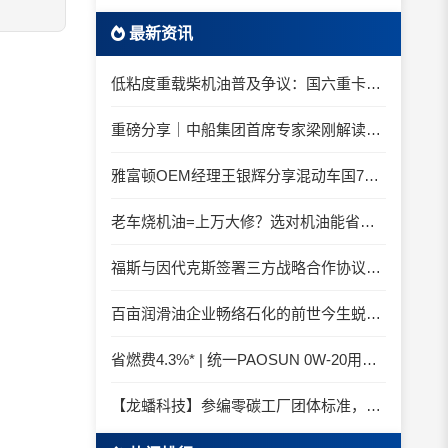
最新资讯
低粘度重载柴机油普及争议：国六重卡长期山区重载工况是否适合0W-20柴油机油？
重磅分享｜中船集团首席专家梁刚解读船舶动力润滑需求
雅富顿OEM经理王银辉分享混动车国7后处理系统的润滑油要求
老车烧机油=上万大修？选对机油能省大钱！
福斯与因代克斯签署三方战略合作协议，覆盖全系列机床
百亩润滑油企业畅络石化的前世今生蜕变之路
省燃费4.3%* | 统一PAOSUN 0W-20用认证和标准说话
【龙蟠科技】参编零碳工厂团体标准，龙蟠科技以绿色智造锚定零碳未来