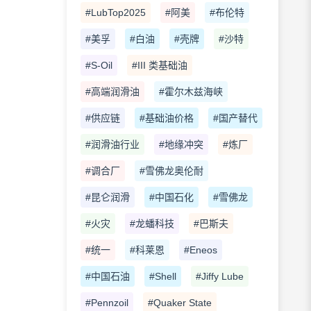
#LubTop2025
#阿美
#布伦特
#美孚
#白油
#壳牌
#沙特
#S-Oil
#III 类基础油
#高端润滑油
#霍尔木兹海峡
#供应链
#基础油价格
#国产替代
#润滑油行业
#地缘冲突
#炼厂
#调合厂
#雪佛龙奥伦耐
#昆仑润滑
#中国石化
#雪佛龙
#火灾
#龙蟠科技
#巴斯夫
#统一
#科莱恩
#Eneos
#中国石油
#Shell
#Jiffy Lube
#Pennzoil
#Quaker State