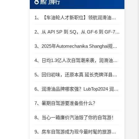
热门排行
1、【车油轮人才新职位】领航润滑油优质职位招聘
2、从 API SP 到 SQ，从 GF-6 到 GF-7：润滑油技术壁垒再升高，你准备好了吗？
3、2025年Automechanika Shanghai规模再度扩大：首次启用国家会展中心（上海）全部15个展馆
4、日均1.3亿人次自驾潮来袭，润滑油行业解锁增长新密码​
5、回归初味，还原本真 延长壳牌洋县踏春自驾游
6、润滑油品牌哪家强？LubTop2024 润滑油总评榜荣耀张榜
7、暑期自驾游要准备些什么？
8、当心一箱廉价汽油毁了你的自驾游！
9、房车自驾游成为现今最时髦的旅游方式