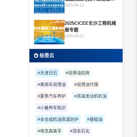
题
2025-06-12
2025CICEE长沙工程机械
展专题
2025-05-27
标签云
#天津日石
#润滑油招商
#乘用车润滑油
#润滑油代理
#夏季汽车养护
#高温发动机机油
#小暑养车知识
#全合成机油高温防护
#基础油
#埃克森美孚
#茂名石化