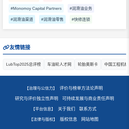
#Monomoy Capital Partners
#润滑油业务
#润滑油渠道
#润滑油零售
#快修连锁
友情链接
LubTop2025总评榜
车油轮人才网
轮胎奥斯卡
中国工程机械
评价与榜单方法论声明
【治理与公信力】
研究与评价独立性声明
可持续发展与商业责任声明
关于我们
联系方式
【平台信息】
版权信息
网站地图
【法律与版权】