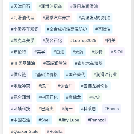
#天津日石
#润滑油招商
#乘用车润滑油
#润滑油代理
#夏季汽车养护
#高温发动机机油
#小暑养车知识
#全合成机油高温防护
#基础油
#埃克森美孚
#茂名石化
#LubTop2025
#阿美
#布伦特
#美孚
#白油
#壳牌
#沙特
#S-Oil
#III 类基础油
#高端润滑油
#霍尔木兹海峡
#供应链
#基础油价格
#国产替代
#润滑油行业
#地缘冲突
#炼厂
#调合厂
#雪佛龙奥伦耐
#昆仑润滑
#中国石化
#雪佛龙
#火灾
#龙蟠科技
#巴斯夫
#统一
#科莱恩
#Eneos
#中国石油
#Shell
#Jiffy Lube
#Pennzoil
#Quaker State
#Rotella