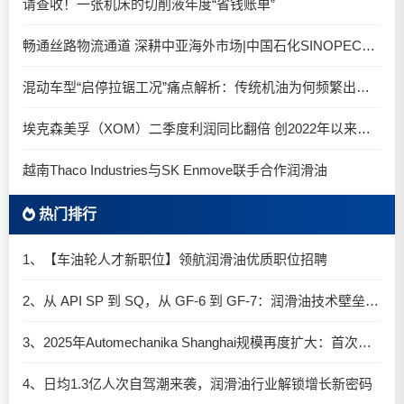
请查收！一张机床的切削液年度“省钱账单”
畅通丝路物流通道 深耕中亚海外市场|中国石化SINOPEC润滑油北京-阿拉木图图定班列顺利抵达
混动车型“启停拉锯工况”痛点解析：传统机油为何频繁出现油泥堆积？
埃克森美孚（XOM）二季度利润同比翻倍 创2022年以来新高
越南Thaco Industries与SK Enmove联手合作润滑油
热门排行
1、【车油轮人才新职位】领航润滑油优质职位招聘
2、从 API SP 到 SQ，从 GF-6 到 GF-7：润滑油技术壁垒再升高，你准备好了吗？
3、2025年Automechanika Shanghai规模再度扩大：首次启用国家会展中心（上海）全部15个展馆
4、日均1.3亿人次自驾潮来袭，润滑油行业解锁增长新密码​