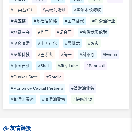
#III 类基础油
#高端润滑油
#霍尔木兹海峡
#供应链
#基础油价格
#国产替代
#润滑油行业
#地缘冲突
#炼厂
#调合厂
#雪佛龙奥伦耐
#昆仑润滑
#中国石化
#雪佛龙
#火灾
#龙蟠科技
#巴斯夫
#统一
#科莱恩
#Eneos
#中国石油
#Shell
#Jiffy Lube
#Pennzoil
#Quaker State
#Rotella
#Monomoy Capital Partners
#润滑油业务
#润滑油渠道
#润滑油零售
#快修连锁
友情链接