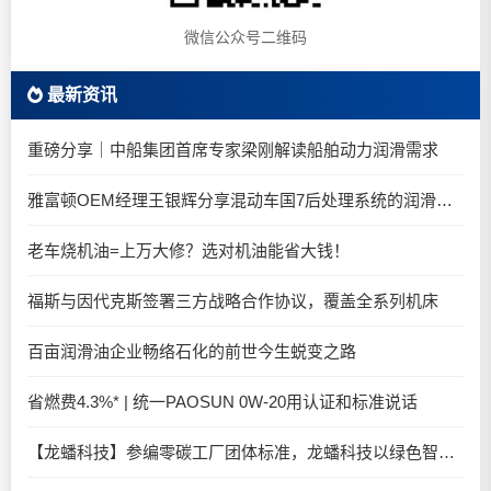
微信公众号二维码
最新资讯
重磅分享｜中船集团首席专家梁刚解读船舶动力润滑需求
雅富顿OEM经理王银辉分享混动车国7后处理系统的润滑油要求
老车烧机油=上万大修？选对机油能省大钱！
福斯与因代克斯签署三方战略合作协议，覆盖全系列机床
百亩润滑油企业畅络石化的前世今生蜕变之路
省燃费4.3%* | 统一PAOSUN 0W-20用认证和标准说话
【龙蟠科技】参编零碳工厂团体标准，龙蟠科技以绿色智造锚定零碳未来