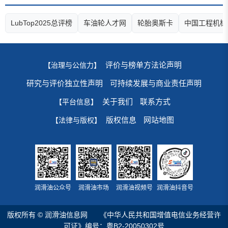
LubTop2025总评榜
车油轮人才网
轮胎奥斯卡
中国工程机械
评价与榜单方法论声明
【治理与公信力】
研究与评价独立性声明
可持续发展与商业责任声明
关于我们
联系方式
【平台信息】
版权信息
网站地图
【法律与版权】
润滑油公众号
润滑油市场
润滑油视频号
润滑油抖音号
版权所有 © 润滑油信息网
《中华人民共和国增值电信业务经营许
可证》编号：粤B2-20050302号