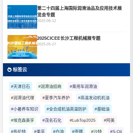
第二十四届上海国际润滑油品及应用技术展
览会专题
2025-06-12
2025CICEE长沙工程机械展专题
2025-05-27
标签云
#天津日石
#润滑油招商
#乘用车润滑油
#润滑油代理
#夏季汽车养护
#高温发动机机油
#小暑养车知识
#全合成机油高温防护
#基础油
#埃克森美孚
#茂名石化
#LubTop2025
#阿美
#布伦特
#美孚
#白油
#壳牌
#沙特
#S-Oil