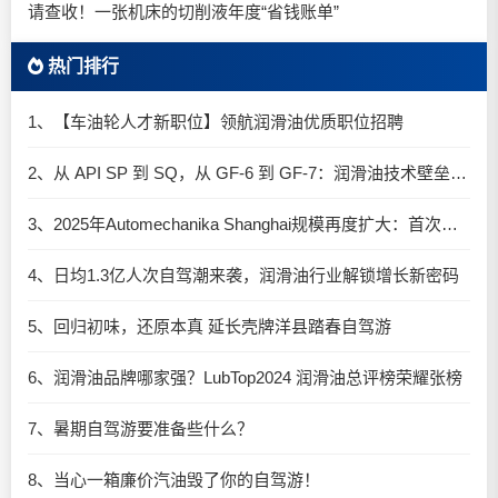
请查收！一张机床的切削液年度“省钱账单”
热门排行
1、【车油轮人才新职位】领航润滑油优质职位招聘
2、从 API SP 到 SQ，从 GF-6 到 GF-7：润滑油技术壁垒再升高，你准备好了吗？
3、2025年Automechanika Shanghai规模再度扩大：首次启用国家会展中心（上海）全部15个展馆
4、日均1.3亿人次自驾潮来袭，润滑油行业解锁增长新密码​
5、回归初味，还原本真 延长壳牌洋县踏春自驾游
6、润滑油品牌哪家强？LubTop2024 润滑油总评榜荣耀张榜
7、暑期自驾游要准备些什么？
8、当心一箱廉价汽油毁了你的自驾游！