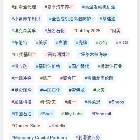
#润滑油代理
#夏季汽车养护
#高温发动机机油
#小暑养车知识
#全合成机油高温防护
#基础油
#埃克森美孚
#茂名石化
#LubTop2025
#阿美
#布伦特
#美孚
#白油
#壳牌
#沙特
#S-Oil
#III 类基础油
#高端润滑油
#霍尔木兹海峡
#供应链
#基础油价格
#国产替代
#润滑油行业
#地缘冲突
#炼厂
#调合厂
#雪佛龙奥伦耐
#昆仑润滑
#中国石化
#雪佛龙
#火灾
#龙蟠科技
#巴斯夫
#统一
#科莱恩
#Eneos
#中国石油
#Shell
#Jiffy Lube
#Pennzoil
#Quaker State
#Rotella
#Monomoy Capital Partners
#润滑油业务