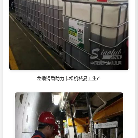
龙蟠钢盾助力卡松机械复工生产