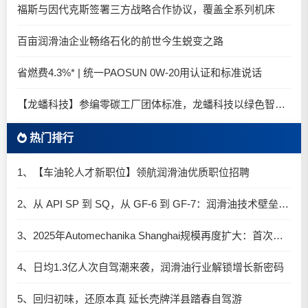
福斯与因代克斯签署三方战略合作协议，覆盖全系列机床
百亩润滑油企业畅络石化的前世今生蜕变之路
省燃费4.3%* | 统一PAOSUN 0W-20用认证和标准说话
【龙蟠科技】参编零碳工厂团体标准，龙蟠科技以绿色智造锚定零碳未来
热门排行
1、【车油轮人才新职位】领航润滑油优质职位招聘
2、从 API SP 到 SQ，从 GF-6 到 GF-7：润滑油技术壁垒再升高，你准备好了吗？
3、2025年Automechanika Shanghai规模再度扩大：首次启用国家会展中心（上海）全部15个展馆
4、日均1.3亿人次自驾潮来袭，润滑油行业解锁增长新密码​
5、回归初味，还原本真 延长壳牌洋县踏春自驾游