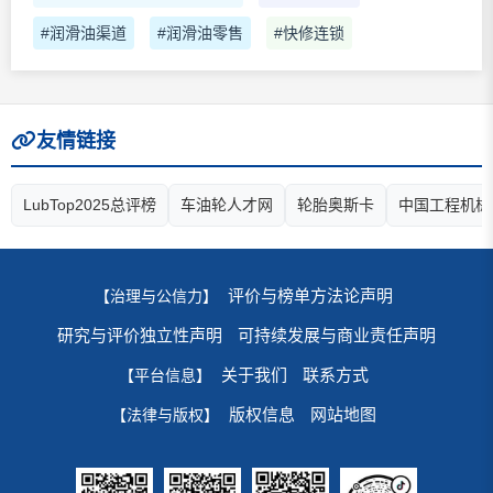
#润滑油渠道
#润滑油零售
#快修连锁
友情链接
LubTop2025总评榜
车油轮人才网
轮胎奥斯卡
中国工程机械
评价与榜单方法论声明
【治理与公信力】
研究与评价独立性声明
可持续发展与商业责任声明
关于我们
联系方式
【平台信息】
版权信息
网站地图
【法律与版权】