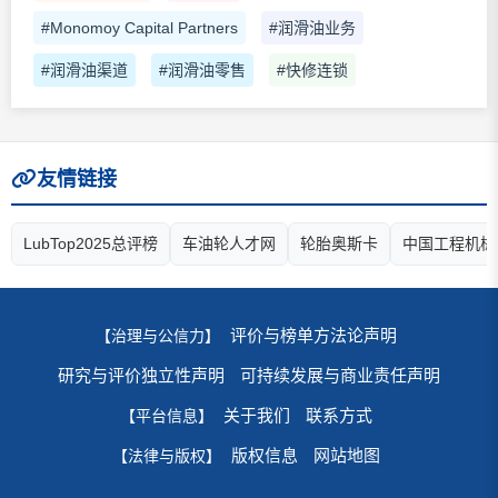
#Monomoy Capital Partners
#润滑油业务
#润滑油渠道
#润滑油零售
#快修连锁
友情链接
LubTop2025总评榜
车油轮人才网
轮胎奥斯卡
中国工程机械
评价与榜单方法论声明
【治理与公信力】
研究与评价独立性声明
可持续发展与商业责任声明
关于我们
联系方式
【平台信息】
版权信息
网站地图
【法律与版权】