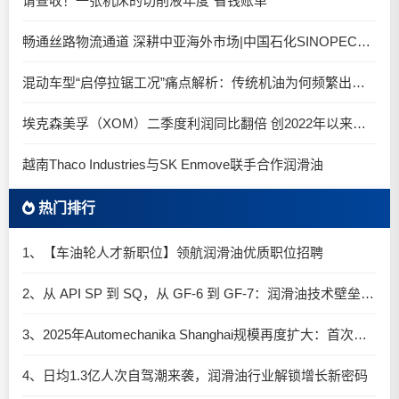
请查收！一张机床的切削液年度“省钱账单”
畅通丝路物流通道 深耕中亚海外市场|中国石化SINOPEC润滑油北京-阿拉木图图定班列顺利抵达
混动车型“启停拉锯工况”痛点解析：传统机油为何频繁出现油泥堆积？
埃克森美孚（XOM）二季度利润同比翻倍 创2022年以来新高
越南Thaco Industries与SK Enmove联手合作润滑油
热门排行
1、【车油轮人才新职位】领航润滑油优质职位招聘
2、从 API SP 到 SQ，从 GF-6 到 GF-7：润滑油技术壁垒再升高，你准备好了吗？
3、2025年Automechanika Shanghai规模再度扩大：首次启用国家会展中心（上海）全部15个展馆
4、日均1.3亿人次自驾潮来袭，润滑油行业解锁增长新密码​