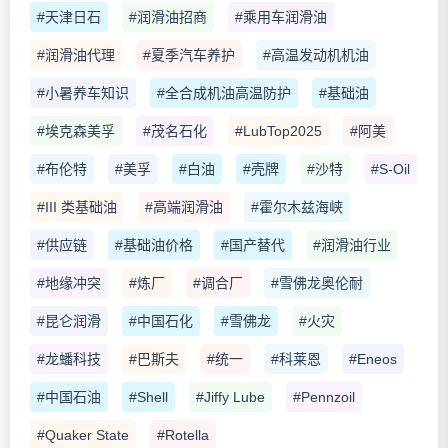
#天津日石
#润滑油招商
#乘用车润滑油
#润滑油代理
#夏季汽车养护
#高温发动机机油
#小暑养车知识
#全合成机油高温防护
#基础油
#埃克森美孚
#茂名石化
#LubTop2025
#阿美
#布伦特
#美孚
#白油
#壳牌
#沙特
#S-Oil
#III 类基础油
#高端润滑油
#霍尔木兹海峡
#供应链
#基础油价格
#国产替代
#润滑油行业
#地缘冲突
#炼厂
#调合厂
#雪佛龙奥伦耐
#昆仑润滑
#中国石化
#雪佛龙
#火灾
#龙蟠科技
#巴斯夫
#统一
#科莱恩
#Eneos
#中国石油
#Shell
#Jiffy Lube
#Pennzoil
#Quaker State
#Rotella