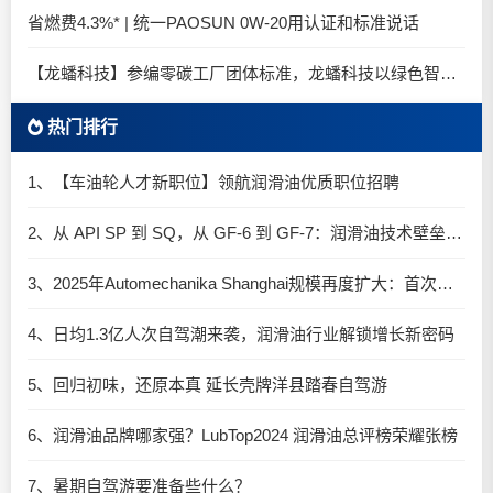
省燃费4.3%* | 统一PAOSUN 0W-20用认证和标准说话
【龙蟠科技】参编零碳工厂团体标准，龙蟠科技以绿色智造锚定零碳未来
热门排行
1、【车油轮人才新职位】领航润滑油优质职位招聘
2、从 API SP 到 SQ，从 GF-6 到 GF-7：润滑油技术壁垒再升高，你准备好了吗？
3、2025年Automechanika Shanghai规模再度扩大：首次启用国家会展中心（上海）全部15个展馆
4、日均1.3亿人次自驾潮来袭，润滑油行业解锁增长新密码​
5、回归初味，还原本真 延长壳牌洋县踏春自驾游
6、润滑油品牌哪家强？LubTop2024 润滑油总评榜荣耀张榜
7、暑期自驾游要准备些什么？