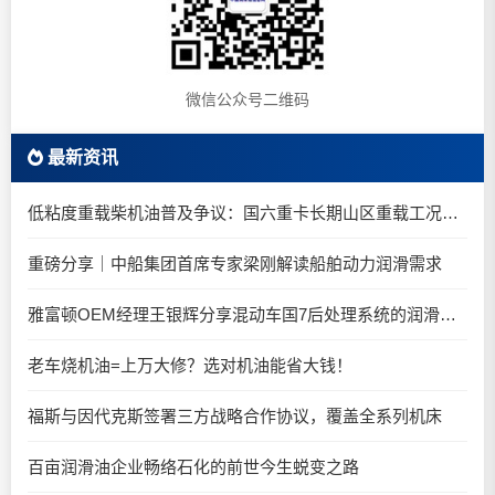
微信公众号二维码
最新资讯
低粘度重载柴机油普及争议：国六重卡长期山区重载工况是否适合0W-20柴油机油？
重磅分享｜中船集团首席专家梁刚解读船舶动力润滑需求
雅富顿OEM经理王银辉分享混动车国7后处理系统的润滑油要求
老车烧机油=上万大修？选对机油能省大钱！
福斯与因代克斯签署三方战略合作协议，覆盖全系列机床
百亩润滑油企业畅络石化的前世今生蜕变之路