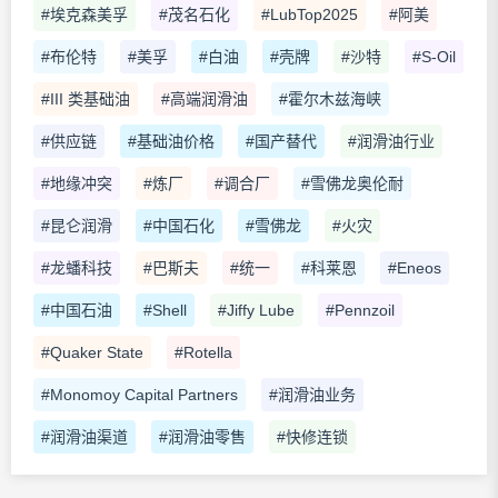
#埃克森美孚
#茂名石化
#LubTop2025
#阿美
#布伦特
#美孚
#白油
#壳牌
#沙特
#S-Oil
#III 类基础油
#高端润滑油
#霍尔木兹海峡
#供应链
#基础油价格
#国产替代
#润滑油行业
#地缘冲突
#炼厂
#调合厂
#雪佛龙奥伦耐
#昆仑润滑
#中国石化
#雪佛龙
#火灾
#龙蟠科技
#巴斯夫
#统一
#科莱恩
#Eneos
#中国石油
#Shell
#Jiffy Lube
#Pennzoil
#Quaker State
#Rotella
#Monomoy Capital Partners
#润滑油业务
#润滑油渠道
#润滑油零售
#快修连锁