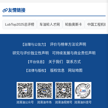
友情链接
LubTop2025总评榜
车油轮人才网
轮胎奥斯卡
中国工程机械
评价与榜单方法论声明
【治理与公信力】
研究与评价独立性声明
可持续发展与商业责任声明
关于我们
联系方式
【平台信息】
版权信息
网站地图
【法律与版权】
润滑油公众号
润滑油市场
润滑油视频号
润滑油抖音号