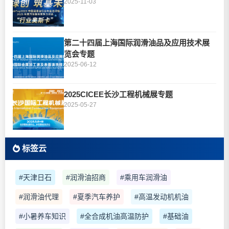
2025-11-03
第二十四届上海国际润滑油品及应用技术展
览会专题
2025-06-12
2025CICEE长沙工程机械展专题
2025-05-27
标签云
#天津日石
#润滑油招商
#乘用车润滑油
#润滑油代理
#夏季汽车养护
#高温发动机机油
#小暑养车知识
#全合成机油高温防护
#基础油