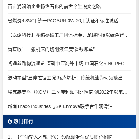
百亩润滑油企业畅络石化的前世今生蜕变之路
省燃费4.3%* | 统一PAOSUN 0W-20用认证和标准说话
【龙蟠科技】参编零碳工厂团体标准，龙蟠科技以绿色智造锚定零碳未来
请查收！一张机床的切削液年度“省钱账单”
畅通丝路物流通道 深耕中亚海外市场|中国石化SINOPEC润滑油北京-阿拉木图图定班列顺利抵达
混动车型“启停拉锯工况”痛点解析：传统机油为何频繁出现油泥堆积？
埃克森美孚（XOM）二季度利润同比翻倍 创2022年以来新高
越南Thaco Industries与SK Enmove联手合作润滑油
热门排行
1、【车油轮人才新职位】领航润滑油优质职位招聘