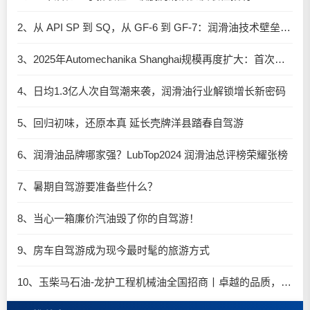
2、从 API SP 到 SQ，从 GF-6 到 GF-7：润滑油技术壁垒再升高，你准备好了吗？
3、2025年Automechanika Shanghai规模再度扩大：首次启用国家会展中心（上海）全部15个展馆
4、日均1.3亿人次自驾潮来袭，润滑油行业解锁增长新密码​
5、回归初味，还原本真 延长壳牌洋县踏春自驾游
6、润滑油品牌哪家强？LubTop2024 润滑油总评榜荣耀张榜
7、暑期自驾游要准备些什么？
8、当心一箱廉价汽油毁了你的自驾游！
9、房车自驾游成为现今最时髦的旅游方式
10、玉柴马石油-龙护工程机械油全国招商丨卓越的品质，专业的品牌！