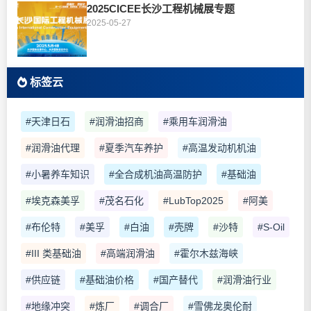
2025CICEE长沙工程机械展专题
2025-05-27
标签云
#天津日石
#润滑油招商
#乘用车润滑油
#润滑油代理
#夏季汽车养护
#高温发动机机油
#小暑养车知识
#全合成机油高温防护
#基础油
#埃克森美孚
#茂名石化
#LubTop2025
#阿美
#布伦特
#美孚
#白油
#壳牌
#沙特
#S-Oil
#III 类基础油
#高端润滑油
#霍尔木兹海峡
#供应链
#基础油价格
#国产替代
#润滑油行业
#地缘冲突
#炼厂
#调合厂
#雪佛龙奥伦耐