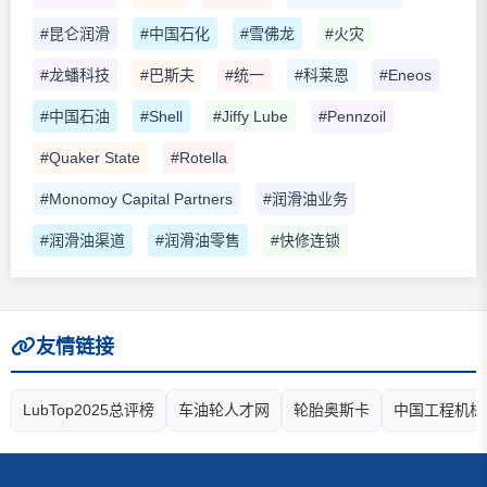
#昆仑润滑
#中国石化
#雪佛龙
#火灾
#龙蟠科技
#巴斯夫
#统一
#科莱恩
#Eneos
#中国石油
#Shell
#Jiffy Lube
#Pennzoil
#Quaker State
#Rotella
#Monomoy Capital Partners
#润滑油业务
#润滑油渠道
#润滑油零售
#快修连锁
友情链接
LubTop2025总评榜
车油轮人才网
轮胎奥斯卡
中国工程机械