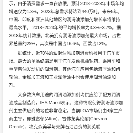
示，由于消费需求一直在放缓，预计2018~2023年市场年均
增速仅为1.3%，2023年总需求将达到440万吨。未来5年，
中国、印度和亚洲其他地区的
润滑油
添加剂增长率将维持
最高水平， 2018~2023年的平均增长率为3.3%~3.7%。据
2018年统计数据，北美拥有
润滑油
添加剂最大市场，占世
界总量的29%，其次是中国占16.6%，西欧占12%。
据统计，近70%的
润滑油
添加剂消费均被用于汽车市
场。最大的单品终端是用于汽车发动机曲轴箱、乘用车和
重型柴油发动机的润滑剂。其他汽车应用包括液压油和齿
轮油。金属加工液和工业
润滑油
中也会使用
润滑油
添加
剂。
大多数汽车用途的润滑油添加剂均供应给了配方润滑
油成品制造商。IHS Markit表示，这种情况使得润滑油添加
剂主要供应商的地位非常稳定。当前LOA市场仍由4家生产
商主导，即雅富顿(Afton)、雪佛龙奥伦耐(Chevron
Oronite)、埃克森美孚与壳牌石油合资的润英联