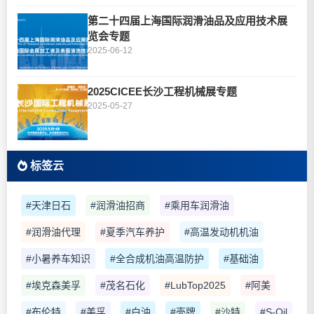
第二十四届上海国际润滑油品及应用技术展
览会专题
2025-06-12
2025CICEE长沙工程机械展专题
2025-05-27
标签云
#天津日石
#润滑油招商
#乘用车润滑油
#润滑油代理
#夏季汽车养护
#高温发动机机油
#小暑养车知识
#全合成机油高温防护
#基础油
#埃克森美孚
#茂名石化
#LubTop2025
#阿美
#布伦特
#美孚
#白油
#壳牌
#沙特
#S-Oil