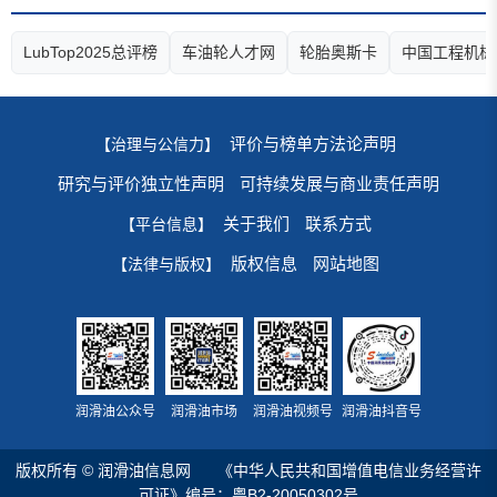
LubTop2025总评榜
车油轮人才网
轮胎奥斯卡
中国工程机械
评价与榜单方法论声明
【治理与公信力】
研究与评价独立性声明
可持续发展与商业责任声明
关于我们
联系方式
【平台信息】
版权信息
网站地图
【法律与版权】
润滑油公众号
润滑油市场
润滑油视频号
润滑油抖音号
版权所有 © 润滑油信息网
《中华人民共和国增值电信业务经营许
可证》编号：粤B2-20050302号