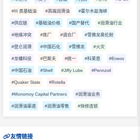
#III 类基础油
#高端润滑油
#霍尔木兹海峡
#供应链
#基础油价格
#国产替代
#润滑油行业
#地缘冲突
#炼厂
#调合厂
#雪佛龙奥伦耐
#昆仑润滑
#中国石化
#雪佛龙
#火灾
#龙蟠科技
#巴斯夫
#统一
#科莱恩
#Eneos
#中国石油
#Shell
#Jiffy Lube
#Pennzoil
#Quaker State
#Rotella
#Monomoy Capital Partners
#润滑油业务
#润滑油渠道
#润滑油零售
#快修连锁
友情链接