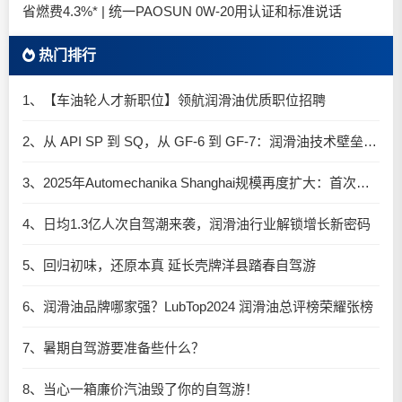
省燃费4.3%* | 统一PAOSUN 0W-20用认证和标准说话
热门排行
1、【车油轮人才新职位】领航润滑油优质职位招聘
2、从 API SP 到 SQ，从 GF-6 到 GF-7：润滑油技术壁垒再升高，你准备好了吗？
3、2025年Automechanika Shanghai规模再度扩大：首次启用国家会展中心（上海）全部15个展馆
4、日均1.3亿人次自驾潮来袭，润滑油行业解锁增长新密码​
5、回归初味，还原本真 延长壳牌洋县踏春自驾游
6、润滑油品牌哪家强？LubTop2024 润滑油总评榜荣耀张榜
7、暑期自驾游要准备些什么？
8、当心一箱廉价汽油毁了你的自驾游！