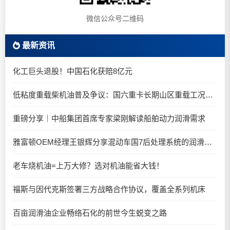
微信公众号二维码
最新资讯
化工巨头退股！中国石化获赔8亿元
低粘度重载柴机油普及争议：国六重卡长期山区重载工况是否适合0W-20柴油机油？
重磅分享｜中船集团首席专家梁刚解读船舶动力润滑需求
雅富顿OEM经理王银辉分享混动车国7后处理系统的润滑油要求
老车烧机油=上万大修？选对机油能省大钱！
福斯与因代克斯签署三方战略合作协议，覆盖全系列机床
百亩润滑油企业畅络石化的前世今生蜕变之路