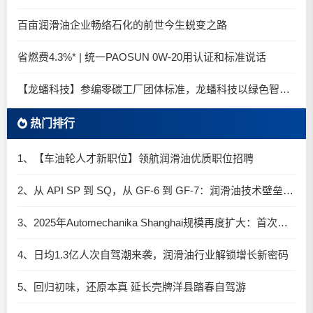
百亩润滑油企业畅络石化的前世今生蜕变之路
省燃费4.3%* | 统一PAOSUN 0W-20用认证和标准说话
【龙蟠科技】参编零碳工厂团体标准，龙蟠科技以绿色智造锚定零碳未来
热门排行
1、【车油轮人才新职位】领航润滑油优质职位招聘
2、从 API SP 到 SQ，从 GF-6 到 GF-7：润滑油技术壁垒再升高，你准备好了吗？
3、2025年Automechanika Shanghai规模再度扩大：首次启用国家会展中心（上海）全部15个展馆
4、日均1.3亿人次自驾潮来袭，润滑油行业解锁增长新密码​
5、回归初味，还原本真 延长壳牌洋县踏春自驾游