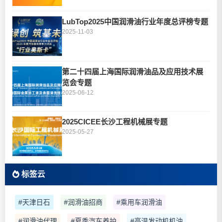
LubTop2025中国润滑油行业年度总评榜专题
2025-11-03
第二十四届上海国际润滑油品及应用技术展
览会专题
2025-06-12
2025CICEE长沙工程机械展专题
2025-05-27
标签云
#天津日石
#润滑油招商
#乘用车润滑油
#润滑油代理
#夏季汽车养护
#高温发动机机油