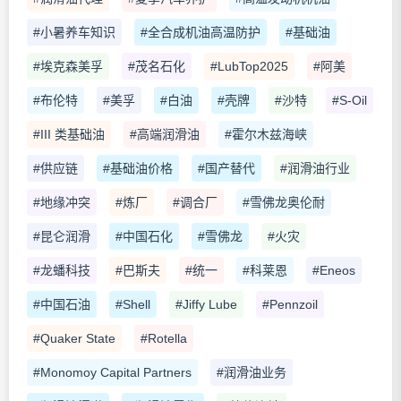
#小暑养车知识
#全合成机油高温防护
#基础油
#埃克森美孚
#茂名石化
#LubTop2025
#阿美
#布伦特
#美孚
#白油
#壳牌
#沙特
#S-Oil
#III 类基础油
#高端润滑油
#霍尔木兹海峡
#供应链
#基础油价格
#国产替代
#润滑油行业
#地缘冲突
#炼厂
#调合厂
#雪佛龙奥伦耐
#昆仑润滑
#中国石化
#雪佛龙
#火灾
#龙蟠科技
#巴斯夫
#统一
#科莱恩
#Eneos
#中国石油
#Shell
#Jiffy Lube
#Pennzoil
#Quaker State
#Rotella
#Monomoy Capital Partners
#润滑油业务