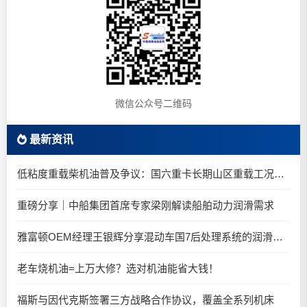
微信公众号二维码
最新资讯
低粘度重载柴机油普及争议：国六重卡长期山区重载工况是否适合0W-20柴油机油？
重磅分享｜中船集团首席专家梁刚解读船舶动力润滑需求
雅富顿OEM经理王银辉分享混动车国7后处理系统的润滑油要求
老车烧机油=上万大修？选对机油能省大钱！
福斯与因代克斯签署三方战略合作协议，覆盖全系列机床