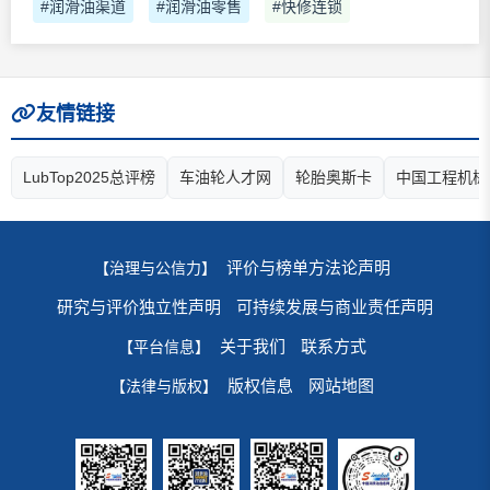
#润滑油渠道
#润滑油零售
#快修连锁
友情链接
LubTop2025总评榜
车油轮人才网
轮胎奥斯卡
中国工程机械
评价与榜单方法论声明
【治理与公信力】
研究与评价独立性声明
可持续发展与商业责任声明
关于我们
联系方式
【平台信息】
版权信息
网站地图
【法律与版权】