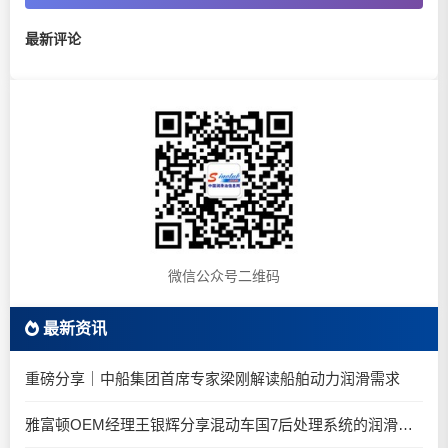
最新评论
微信公众号二维码
最新资讯
重磅分享｜中船集团首席专家梁刚解读船舶动力润滑需求
雅富顿OEM经理王银辉分享混动车国7后处理系统的润滑油要求