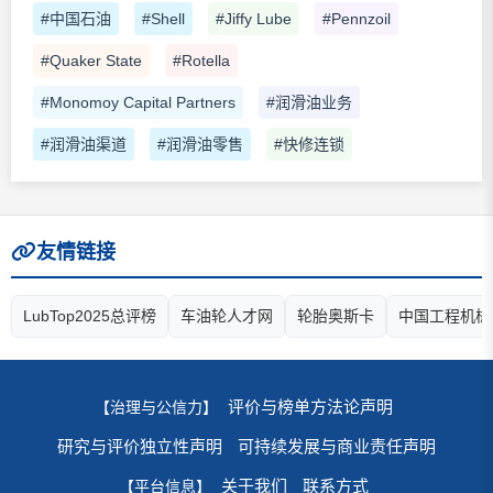
#中国石油
#Shell
#Jiffy Lube
#Pennzoil
#Quaker State
#Rotella
#Monomoy Capital Partners
#润滑油业务
#润滑油渠道
#润滑油零售
#快修连锁
友情链接
LubTop2025总评榜
车油轮人才网
轮胎奥斯卡
中国工程机械
评价与榜单方法论声明
【治理与公信力】
研究与评价独立性声明
可持续发展与商业责任声明
关于我们
联系方式
【平台信息】