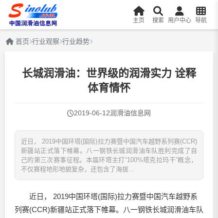
主页
搜索
用户中心
导航
首页
行业观察
行业趋势
长城润滑油：世界级的润滑实力 诠释
体育情怀
2019-06-12
润滑油信息网
近日， 2019中国环塔(国际)拉力赛暨中国汽车越野系列赛(CCR)
新疆站正式落下帷幕。八一钢铁长城润滑油车队胜利完成了自
己的第三次赛事征程。本届环塔主打“100%塔克拉玛干”概念，
不仅赛程地形地貌复杂，还包含了海拔...
近日， 2019中国环塔(国际)拉力赛暨中国汽车越野系
列赛(CCR)新疆站正式落下帷幕。八一钢铁长城
润滑油
车队