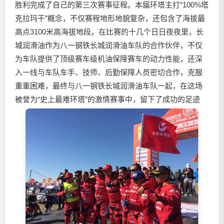
胜利完成了自己的第三次赛事征程。本届环塔主打“100%塔
克拉玛干”概念，不仅赛程地形地貌复杂，还包含了海拔最
高点3100米高海拔地段。在比赛的十几个日日夜夜里，长
城
润滑油
作为八一钢铁长城
润滑油
车队的合作伙伴，不仅
为车队提供了顶级赛车级机油保障赛车的动力性能，还深
入一线与车队车手、技师、后勤保障人员密切合作，克服
重重困难，最终与八一钢铁长城
润滑油
车队一起，在这场
被誉为“史上最难环塔”的激情赛事中，留下了成功的足迹