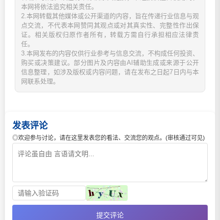
本网将依法追究相关责任。
2.本网转载其他媒体或公开渠道的内容，旨在传递行业信息与观
点交流，不代表本网赞同其观点或对其真实性、完整性作出保
证。相关版权归原作者所有，转载方需自行承担相应法律责
任。
3.本网发布的内容仅供行业参考与信息交流，不构成任何投资、
购买或决策建议。部分图片及内容由AI辅助生成或来源于公开
信息整理，如涉及版权或内容问题，请在发布之日起7日内与本
网联系处理。
发表评论
◎欢迎参与讨论，请在这里发表您的看法、交流您的观点。(审核通过可见)
提交评论