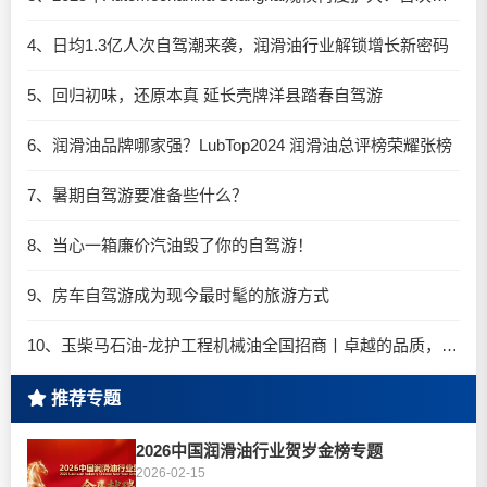
4、日均1.3亿人次自驾潮来袭，润滑油行业解锁增长新密码​
5、回归初味，还原本真 延长壳牌洋县踏春自驾游
6、润滑油品牌哪家强？LubTop2024 润滑油总评榜荣耀张榜
7、暑期自驾游要准备些什么？
8、当心一箱廉价汽油毁了你的自驾游！
9、房车自驾游成为现今最时髦的旅游方式
10、玉柴马石油-龙护工程机械油全国招商丨卓越的品质，专业的品牌！
推荐专题
2026中国润滑油行业贺岁金榜专题
2026-02-15