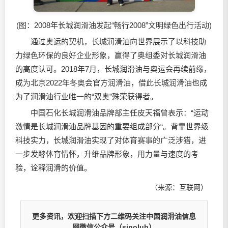
(图：2008年长城润滑油发起“畅行2008”文明绿色出行活动)
通过奥运的契机，长城润滑油向世界展示了以科技助
力绿色环保的良好企业形象，赢得了奥组委对长城润滑油
的高度认可。2018年7月，长城润滑油与奥运会再续前缘，
成为北京2022年冬奥会官方润滑油，借此长城润滑油也成
为了润滑油行业唯一的“双奥”殊荣获得者。
中国石化长城润滑油品牌部主任皮天福曾表示：“运动
激情是长城润滑油品牌基因的重要组成部分“。背靠世界级
科技实力，长城润滑油实现了对体育赛事的广泛涉猎，进
一步发酵体育情怀，升维品牌形象，用力量与速度的考
验，诠释润滑的价值。
（来源：互联网）
更多资讯，欢迎扫描下方二维码关注中国润滑油信息
网微信公众号（sinolub）