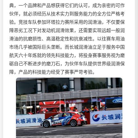
典，一个品牌和产品想获得它们的认可，成为亲密的可作
伙伴，就必须经历从技术实力到服务能力的全方位严格考
验。竞技车队参加环塔拉力赛所采用的润滑油，不仅要保
障恶劣工况下对发动机润滑效果，还需要实现远超一般润
滑油的抗磨损性、高温稳定性和抗衰减性。以往赛车用油
市场几乎被国际巨头垄断。而长城润滑油立足于服务中国
航天六十年炼就的领先科技能力，将投身赛事服务视为磨
砺自己不断进步的磨刀石，为伙伴车队提供世界级润滑保
障，产品的科技能力经受了赛事严苛考验。