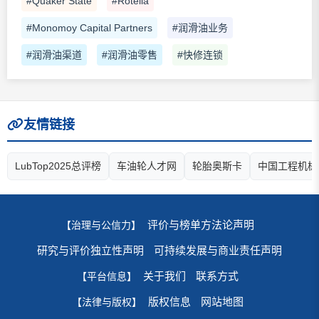
#Quaker State
#Rotella
#Monomoy Capital Partners
#润滑油业务
#润滑油渠道
#润滑油零售
#快修连锁
友情链接
LubTop2025总评榜
车油轮人才网
轮胎奥斯卡
中国工程机械
评价与榜单方法论声明
【治理与公信力】
研究与评价独立性声明
可持续发展与商业责任声明
关于我们
联系方式
【平台信息】
版权信息
网站地图
【法律与版权】