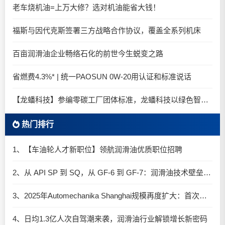
老车烧机油=上万大修？选对机油能省大钱！
福斯与因代克斯签署三方战略合作协议，覆盖全系列机床
百亩润滑油企业畅络石化的前世今生蜕变之路
省燃费4.3%* | 统一PAOSUN 0W-20用认证和标准说话
【龙蟠科技】参编零碳工厂团体标准，龙蟠科技以绿色智造锚定零碳未来
热门排行
1、【车油轮人才新职位】领航润滑油优质职位招聘
2、从 API SP 到 SQ，从 GF-6 到 GF-7：润滑油技术壁垒再升高，你准备好了吗？
3、2025年Automechanika Shanghai规模再度扩大：首次启用国家会展中心（上海）全部15个展馆
4、日均1.3亿人次自驾潮来袭，润滑油行业解锁增长新密码​