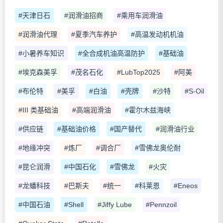
#天津日石
#润滑油招商
#乘用车润滑油
#润滑油代理
#夏季汽车养护
#高温发动机机油
#小暑养车知识
#全合成机油高温防护
#基础油
#埃克森美孚
#茂名石化
#LubTop2025
#阿美
#布伦特
#美孚
#白油
#壳牌
#沙特
#S-Oil
#III 类基础油
#高端润滑油
#霍尔木兹海峡
#供应链
#基础油价格
#国产替代
#润滑油行业
#地缘冲突
#炼厂
#调合厂
#雪佛龙奥伦耐
#昆仑润滑
#中国石化
#雪佛龙
#火灾
#龙蟠科技
#巴斯夫
#统一
#科莱恩
#Eneos
#中国石油
#Shell
#Jiffy Lube
#Pennzoil