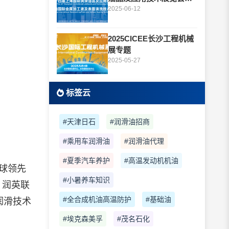
题
2025-06-12
2025CICEE长沙工程机械
展专题
2025-05-27
标签云
#天津日石
#润滑油招商
#乘用车润滑油
#润滑油代理
#夏季汽车养护
#高温发动机机油
全球领先
#小暑养车知识
l、润英联
#全合成机油高温防护
#基础油
新润滑技术
#埃克森美孚
#茂名石化