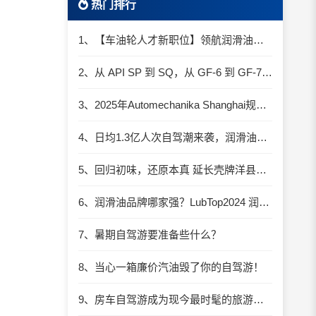
热门排行
1、【车油轮人才新职位】领航润滑油优质职位招聘
2、从 API SP 到 SQ，从 GF-6 到 GF-7：润滑油技术壁垒再升高，你准备好了吗？
3、2025年Automechanika Shanghai规模再度扩大：首次启用国家会展中心（上海）全部15个展馆
4、日均1.3亿人次自驾潮来袭，润滑油行业解锁增长新密码​
5、回归初味，还原本真 延长壳牌洋县踏春自驾游
6、润滑油品牌哪家强？LubTop2024 润滑油总评榜荣耀张榜
7、暑期自驾游要准备些什么？
8、当心一箱廉价汽油毁了你的自驾游！
9、房车自驾游成为现今最时髦的旅游方式