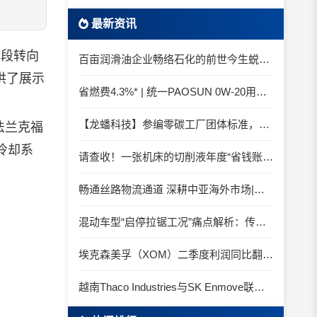
最新资讯
阶段转向
百亩润滑油企业畅络石化的前世今生蜕变之路
供了展示
省燃费4.3%* | 统一PAOSUN 0W-20用认证和标准说话
【龙蟠科技】参编零碳工厂团体标准，龙蟠科技以绿色智造锚定零碳未来
法兰克福
冷却系
请查收！一张机床的切削液年度“省钱账单”
畅通丝路物流通道 深耕中亚海外市场|中国石化SINOPEC润滑油北京-阿拉木图图定班列顺利抵达
混动车型“启停拉锯工况”痛点解析：传统机油为何频繁出现油泥堆积？
埃克森美孚（XOM）二季度利润同比翻倍 创2022年以来新高
越南Thaco Industries与SK Enmove联手合作润滑油