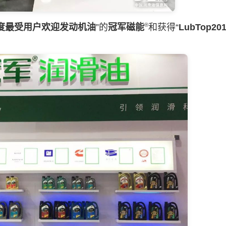
®
18年度最受用户欢迎发动机油
”的
冠军磁能
和获得“
LubTop2
。