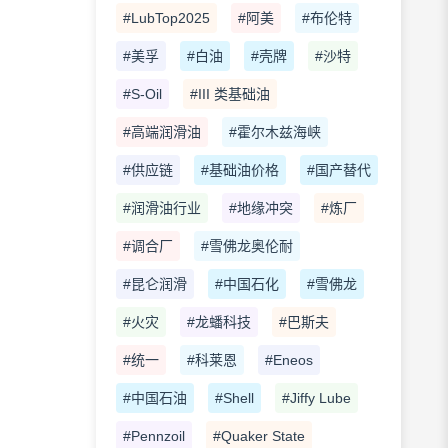
#LubTop2025
#阿美
#布伦特
#美孚
#白油
#壳牌
#沙特
#S-Oil
#III 类基础油
#高端润滑油
#霍尔木兹海峡
#供应链
#基础油价格
#国产替代
#润滑油行业
#地缘冲突
#炼厂
#调合厂
#雪佛龙奥伦耐
#昆仑润滑
#中国石化
#雪佛龙
#火灾
#龙蟠科技
#巴斯夫
#统一
#科莱恩
#Eneos
#中国石油
#Shell
#Jiffy Lube
#Pennzoil
#Quaker State