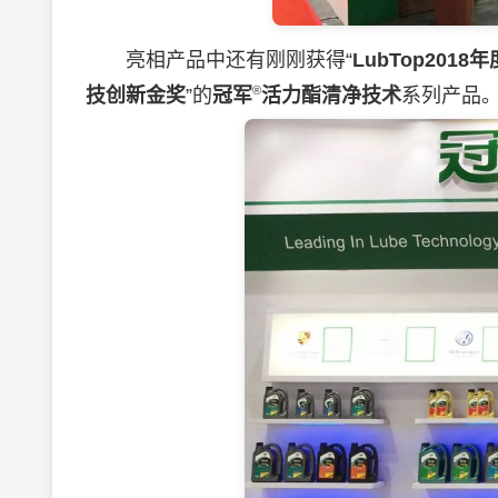
亮相产品中还有刚刚获得“
LubTop20
®
技创新金奖
”的
冠军
活力酯清净技术
系列产品