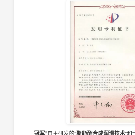
®
冠军
自主研发的“
聚能酯合成润滑技术
”和“