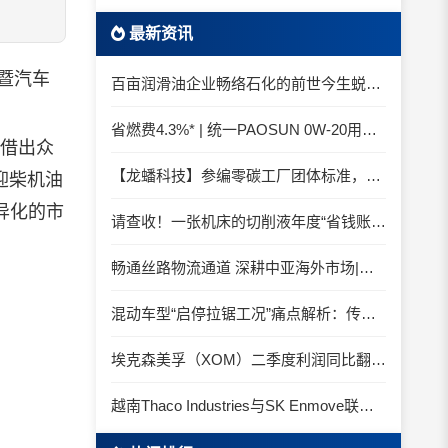
最新资讯
暨汽车
百亩润滑油企业畅络石化的前世今生蜕变之路
省燃费4.3%* | 统一PAOSUN 0W-20用认证和标准说话
借出众
【龙蟠科技】参编零碳工厂团体标准，龙蟠科技以绿色智造锚定零碳未来
迎柴机油
异化的市
请查收！一张机床的切削液年度“省钱账单”
畅通丝路物流通道 深耕中亚海外市场|中国石化SINOPEC润滑油北京-阿拉木图图定班列顺利抵达
混动车型“启停拉锯工况”痛点解析：传统机油为何频繁出现油泥堆积？
埃克森美孚（XOM）二季度利润同比翻倍 创2022年以来新高
越南Thaco Industries与SK Enmove联手合作润滑油