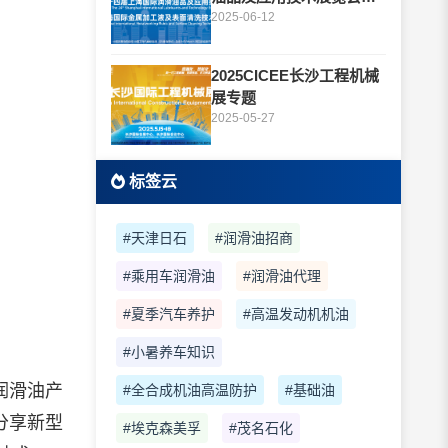
题
2025-06-12
2025CICEE长沙工程机械
展专题
2025-05-27
标签云
#天津日石
#润滑油招商
#乘用车润滑油
#润滑油代理
#夏季汽车养护
#高温发动机机油
#小暑养车知识
润滑油产
#全合成机油高温防护
#基础油
分享新型
#埃克森美孚
#茂名石化