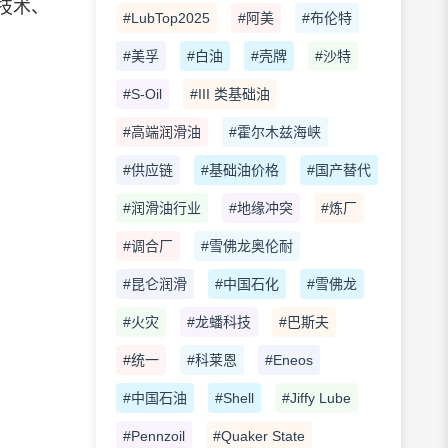
技术、
#LubTop2025
#阿美
#布伦特
#美孚
#白油
#壳牌
#沙特
#S-Oil
#III 类基础油
#高端润滑油
#霍尔木兹海峡
#供应链
#基础油价格
#国产替代
#润滑油行业
#地缘冲突
#炼厂
#调合厂
#雪佛龙奥伦耐
#昆仑润滑
#中国石化
#雪佛龙
#火灾
#龙蟠科技
#巴斯夫
#统一
#科莱恩
#Eneos
#中国石油
#Shell
#Jiffy Lube
#Pennzoil
#Quaker State