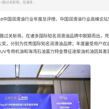
一路过关斩将。在诸多...
18中国
润滑油
行业年度总评榜、中国
润滑油
行业高峰论坛
一路过关斩将。在诸多国际知名
润滑油
品牌中脱颖而出，凭
大奖，分别为优秀国际知名
润滑油
品牌；年度最受用户欢
UV专用机油和海湾石油富力特金尊征途柴油机油因其差