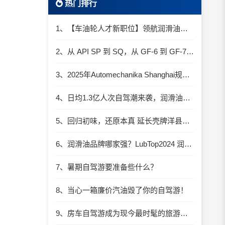
热门排行
1、【车油轮人才新职位】领航润滑油优质职位招聘
2、从 API SP 到 SQ，从 GF-6 到 GF-7：润滑油技术壁垒再升高，你准备好了吗？
3、2025年Automechanika Shanghai规模再度扩大：首次启用国家会展中心（上海）全部15个展馆
4、日均1.3亿人次自驾潮来袭，润滑油行业解锁增长新密码​
5、回归初味，还原本真 延长壳牌洋县踏春自驾游
6、润滑油品牌哪家强？LubTop2024 润滑油总评榜荣耀张榜
7、暑期自驾游要准备些什么？
8、当心一箱廉价汽油毁了你的自驾游！
9、房车自驾游成为现今最时髦的旅游方式