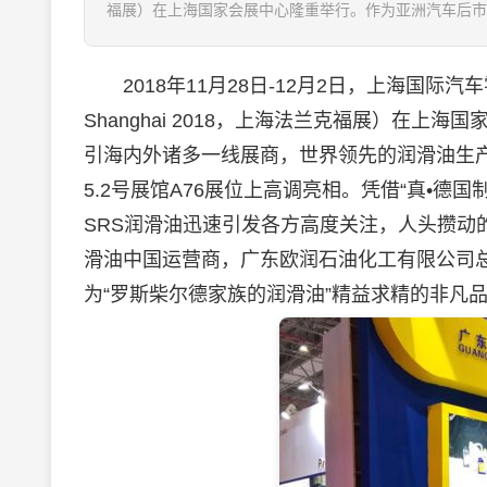
福展）在上海国家会展中心隆重举行。作为亚洲汽车后市场
2018年11月28日-12月2日，上海国际汽车
Shanghai 2018，上海法兰克福展）在
引海内外诸多一线展商，世界领先的
润滑油
生
5.2号展馆A76展位上高调亮相。凭借“真•德
SRS
润滑油
迅速引发各方高度关注，人头攒动的
滑油
中国运营商，广东欧润石油化工有限公司
为“罗斯柴尔德家族的
润滑油
”精益求精的非凡