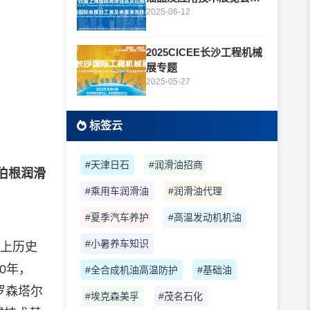
题
2025-06-12
2025CICEE长沙工程机械
展专题
2025-05-27
标签云
#天津日石
#润滑油招商
伯根润滑
#乘用车润滑油
#润滑油代理
#夏季汽车养护
#高温发动机机油
#小暑养车知识
世界上历史
0年，
#全合成机油高温防护
#基础油
•罗森塔尔
#埃克森美孚
#茂名石化