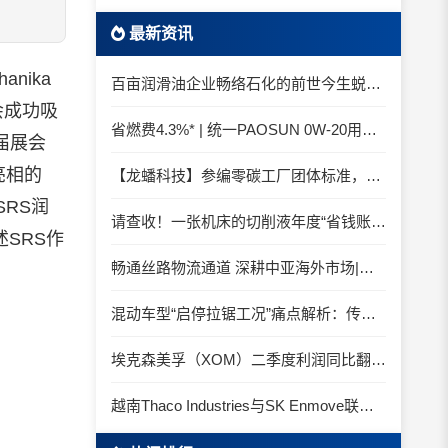
最新资讯
nika
百亩润滑油企业畅络石化的前世今生蜕变之路
会成功吸
省燃费4.3%* | 统一PAOSUN 0W-20用认证和标准说话
届展会
亮相的
【龙蟠科技】参编零碳工厂团体标准，龙蟠科技以绿色智造锚定零碳未来
RS
润
请查收！一张机床的切削液年度“省钱账单”
SRS作
畅通丝路物流通道 深耕中亚海外市场|中国石化SINOPEC润滑油北京-阿拉木图图定班列顺利抵达
混动车型“启停拉锯工况”痛点解析：传统机油为何频繁出现油泥堆积？
埃克森美孚（XOM）二季度利润同比翻倍 创2022年以来新高
越南Thaco Industries与SK Enmove联手合作润滑油