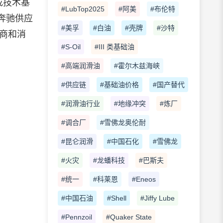
成技术基
#LubTop2025
#阿美
#布伦特
奔驰供应
#美孚
#白油
#壳牌
#沙特
销商和消
#S-Oil
#III 类基础油
#高端润滑油
#霍尔木兹海峡
#供应链
#基础油价格
#国产替代
#润滑油行业
#地缘冲突
#炼厂
#调合厂
#雪佛龙奥伦耐
#昆仑润滑
#中国石化
#雪佛龙
#火灾
#龙蟠科技
#巴斯夫
#统一
#科莱恩
#Eneos
#中国石油
#Shell
#Jiffy Lube
#Pennzoil
#Quaker State