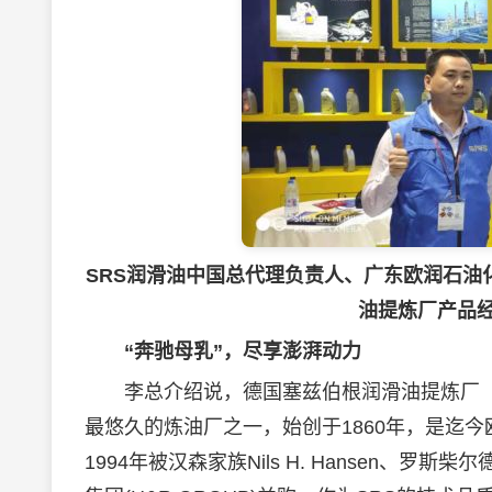
SRS润滑油中国总代理负责人、广东欧润石油
油提炼厂产品经理
“奔驰母乳”，尽享澎湃动力
李总介绍说，德国塞兹伯根润滑油提炼厂（Schmierst
最悠久的炼油厂之一，始创于1860年，是迄今
1994年被汉森家族Nils H. Hansen、罗斯柴