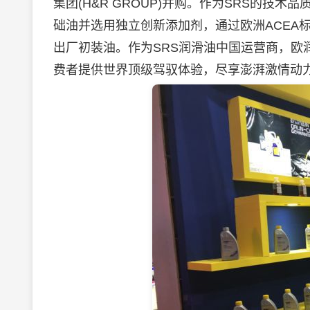
集团(H&R GROUP)并购。作为SRS的技
础油并选用独立创新添加剂，通过欧洲ACEA
出厂初装油。作为SRS润滑油中国运营商，欧润
费者提供世界顶级驾驭体验，尽享澎湃激情动