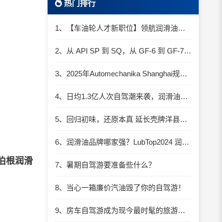
热门排行
1、【车油轮人才新职位】领航润滑油优质职位招聘
2、从 API SP 到 SQ，从 GF-6 到 GF-7：润滑油技术壁垒再升高，你准备好了吗？
3、2025年Automechanika Shanghai规模再度扩大：首次启用国家会展中心（上海）全部15个展馆
4、日均1.3亿人次自驾潮来袭，润滑油行业解锁增长新密码​
5、回归初味，还原本真 延长壳牌洋县踏春自驾游
6、润滑油品牌哪家强？LubTop2024 润滑油总评榜荣耀张榜
伯根润滑
7、暑期自驾游要准备些什么？
8、当心一箱廉价汽油毁了你的自驾游！
9、房车自驾游成为现今最时髦的旅游方式