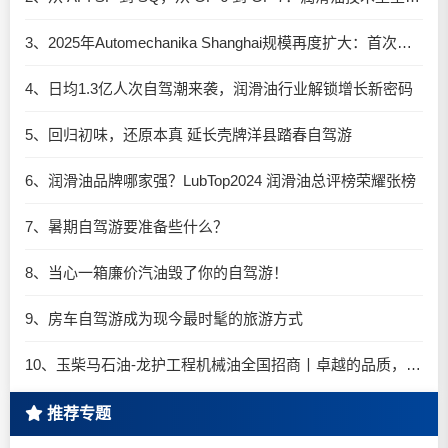
3、2025年Automechanika Shanghai规模再度扩大：首次启用国家会展中心（上海）全部15个展馆
4、日均1.3亿人次自驾潮来袭，润滑油行业解锁增长新密码​
5、回归初味，还原本真 延长壳牌洋县踏春自驾游
6、润滑油品牌哪家强？LubTop2024 润滑油总评榜荣耀张榜
7、暑期自驾游要准备些什么？
8、当心一箱廉价汽油毁了你的自驾游！
9、房车自驾游成为现今最时髦的旅游方式
10、玉柴马石油-龙护工程机械油全国招商丨卓越的品质，专业的品牌！
推荐专题