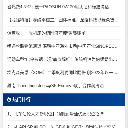
省燃费4.3%* | 统一PAOSUN 0W-20用认证和标准说话
【龙蟠科技】参编零碳工厂团体标准，龙蟠科技以绿色智造锚定零碳未来
请查收！一张机床的切削液年度“省钱账单”
畅通丝路物流通道 深耕中亚海外市场|中国石化SINOPEC润滑油北京-阿拉木图图定班列顺利抵达
混动车型“启停拉锯工况”痛点解析：传统机油为何频繁出现油泥堆积？
埃克森美孚（XOM）二季度利润同比翻倍 创2022年以来新高
越南Thaco Industries与SK Enmove联手合作润滑油
热门排行
1、【车油轮人才新职位】领航润滑油优质职位招聘
2、从 API SP 到 SQ，从 GF-6 到 GF-7：润滑油技术壁垒再升高，你准备好了吗？