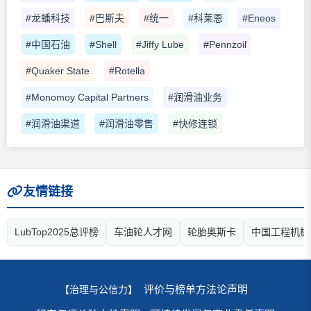
#龙蟠科技
#巴斯夫
#统一
#科莱恩
#Eneos
#中国石油
#Shell
#Jiffy Lube
#Pennzoil
#Quaker State
#Rotella
#Monomoy Capital Partners
#润滑油业务
#润滑油渠道
#润滑油零售
#快修连锁
友情链接
LubTop2025总评榜
车油轮人才网
轮胎奥斯卡
中国工程机械
评价与榜单方法论声明
【治理与公信力】