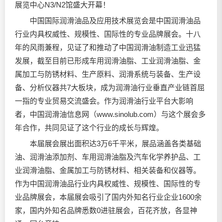
展览中心N3/N2馆盛大开幕！
中国国际
润滑油
品及应用技术展览会是中国
润滑油
品
行业内具权威性、规模性、国际性的专业品牌展会。十八
年的风雨兼程，见证了和推动了中国
润滑油
制造工业迅猛
发展，截至目前已形成车用
润滑油
脂、工业
润滑油
脂、金
属加工与防锈材料、生产原料、润滑系统与装备、生产设
备、分析仪器共7大板块，成为润滑油行业垂直产业链首屈
一指的专业贸易交流盛会。作为润滑油行业平台大影响
者，中国润滑油信息网（www.sinolub.com）与这个展会多
年合作，共同见证了这个行业的成长与辉煌。
本届展会展出面积达3万6千平米，展品涵盖各类基础
油、润滑油添加剂、车用润滑油脂及汽车化学养护品、工
业润滑油脂、金属加工与防锈材料、相关装备和仪器等。
作为中国润滑油品行业内具权威性、规模性、国际性的专
业品牌展会，本届展会吸引了国内外知名行业企业1600余
家，国内外知名品牌悉数0进驻展会，百花齐放，各显神