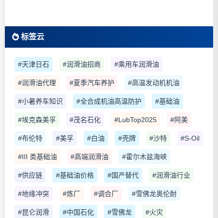
标签云
#天津日石
#润滑油招商
#乘用车润滑油
#润滑油代理
#夏季汽车养护
#高温发动机机油
#小暑养车知识
#全合成机油高温防护
#基础油
#埃克森美孚
#茂名石化
#LubTop2025
#阿美
#布伦特
#美孚
#白油
#壳牌
#沙特
#S-Oil
#III 类基础油
#高端润滑油
#霍尔木兹海峡
#供应链
#基础油价格
#国产替代
#润滑油行业
#地缘冲突
#炼厂
#调合厂
#雪佛龙奥伦耐
#昆仑润滑
#中国石化
#雪佛龙
#火灾