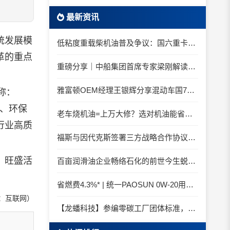
最新资讯
统发展模
低粘度重载柴机油普及争议：国六重卡长期山区重载工况是否适合0W-20柴油机油？
革的重点
重磅分享｜中船集团首席专家梁刚解读船舶动力润滑需求
雅富顿OEM经理王银辉分享混动车国7后处理系统的润滑油要求
称：
、环保
老车烧机油=上万大修？选对机油能省大钱！
行业高质
福斯与因代克斯签署三方战略合作协议，覆盖全系列机床
、旺盛活
百亩润滑油企业畅络石化的前世今生蜕变之路
省燃费4.3%* | 统一PAOSUN 0W-20用认证和标准说话
：互联网）
【龙蟠科技】参编零碳工厂团体标准，龙蟠科技以绿色智造锚定零碳未来