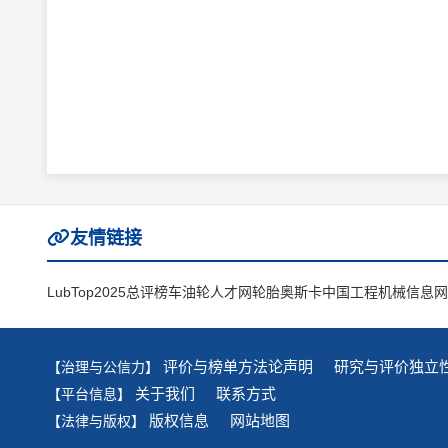
友情链接
LubTop2025总评榜
车油轮人才网
轮胎奥斯卡
中国工程机械信息网
评价与榜单方法论声明
研究与评价独立
【治理与公信力】
关于我们
联系方式
【平台信息】
版权信息
网站地图
【法律与版权】