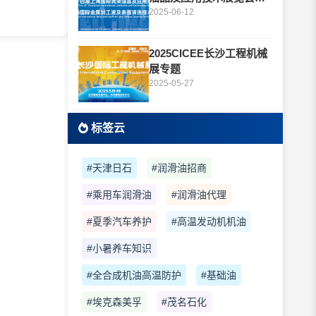
题
2025-06-12
2025CICEE长沙工程机械
展专题
2025-05-27
标签云
#天津日石
#润滑油招商
#乘用车润滑油
#润滑油代理
#夏季汽车养护
#高温发动机机油
#小暑养车知识
#全合成机油高温防护
#基础油
#埃克森美孚
#茂名石化