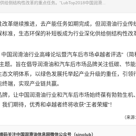
结构性改革的重点任务。“LubTop2018中国润滑...
改革继续推进，去产能任务如期完成，但
润滑油
行业传
保标准，生态环保的补短板成为行业深化供给侧结构性改
、中国
润滑油
行业高峰论坛暨汽车后市场卓越者评选”（简
”为主题。旨在倡导
润滑油
和汽车后市场品牌关注低碳、节能
生态文明体系，以绿色发展托举起产业升级的重任，引领
能终端，实现产业链共赢。
牌，让中国
润滑油
行业和汽车后市场始终葆有勃勃生机
我们期待，优秀和卓越者终将收获“王者荣耀”！
（来源
码关注中国润滑油信息网微信公众号（sinolub）