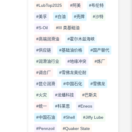
#LubTop2025
#阿美
#布伦特
#美孚
#白油
#壳牌
#沙特
#S-Oil
#III 类基础油
#高端润滑油
#霍尔木兹海峡
#供应链
#基础油价格
#国产替代
#润滑油行业
#地缘冲突
#炼厂
#调合厂
#雪佛龙奥伦耐
#昆仑润滑
#中国石化
#雪佛龙
#火灾
#龙蟠科技
#巴斯夫
#统一
#科莱恩
#Eneos
#中国石油
#Shell
#Jiffy Lube
#Pennzoil
#Quaker State