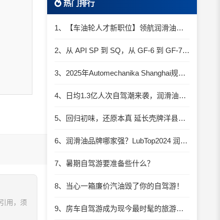
热门排行
1、【车油轮人才新职位】领航润滑油优质职位招聘
2、从 API SP 到 SQ，从 GF-6 到 GF-7：润滑油技术壁垒再升高，你准备好了吗？
3、2025年Automechanika Shanghai规模再度扩大：首次启用国家会展中心（上海）全部15个展馆
4、日均1.3亿人次自驾潮来袭，润滑油行业解锁增长新密码​
5、回归初味，还原本真 延长壳牌洋县踏春自驾游
6、润滑油品牌哪家强？LubTop2024 润滑油总评榜荣耀张榜
7、暑期自驾游要准备些什么？
8、当心一箱廉价汽油毁了你的自驾游！
、引用，须
9、房车自驾游成为现今最时髦的旅游方式