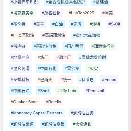
#小暑养车知识
#全合成机油高温防护
#基础油
#埃克森美孚
#茂名石化
#LubTop2025
#阿美
#布伦特
#美孚
#白油
#壳牌
#沙特
#S-Oil
#III 类基础油
#高端润滑油
#霍尔木兹海峡
#供应链
#基础油价格
#国产替代
#润滑油行业
#地缘冲突
#炼厂
#调合厂
#雪佛龙奥伦耐
#昆仑润滑
#中国石化
#雪佛龙
#火灾
#龙蟠科技
#巴斯夫
#统一
#科莱恩
#Eneos
#中国石油
#Shell
#Jiffy Lube
#Pennzoil
#Quaker State
#Rotella
#Monomoy Capital Partners
#润滑油业务
#润滑油渠道
#润滑油零售
#快修连锁