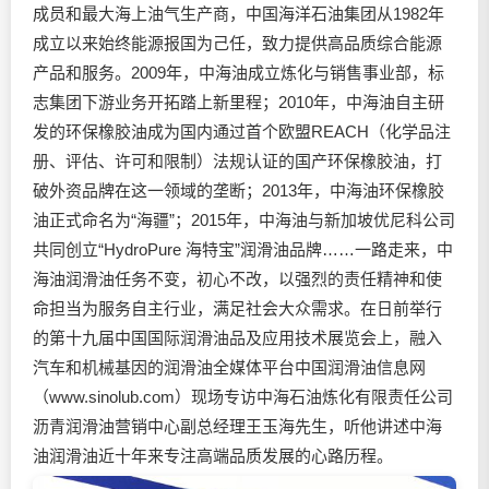
成员和最大海上油气生产商，中国海洋石油集团从1982年
成立以来始终能源报国为己任，致力提供高品质综合能源
产品和服务。2009年，中海油成立炼化与销售事业部，标
志集团下游业务开拓踏上新里程；2010年，中海油自主研
发的环保橡胶油成为国内通过首个欧盟REACH（化学品注
册、评估、许可和限制）法规认证的国产环保橡胶油，打
破外资品牌在这一领域的垄断；2013年，中海油环保橡胶
油正式命名为“海疆”；2015年，中海油与新加坡优尼科公司
共同创立“HydroPure 海特宝”
润滑油
品牌……一路走来，中
海油
润滑油
任务不变，初心不改，以强烈的责任精神和使
命担当为服务自主行业，满足社会大众需求。在日前举行
的第十九届中国国际
润滑油
品及应用技术展览会上，融入
汽车和机械基因的
润滑油
全媒体平台中国
润滑油
信息网
（www.sinolub.com）现场专访中海石油炼化有限责任公司
沥青
润滑油
营销中心副总经理王玉海先生，听他讲述中海
油润滑油近十年来专注高端品质发展的心路历程。