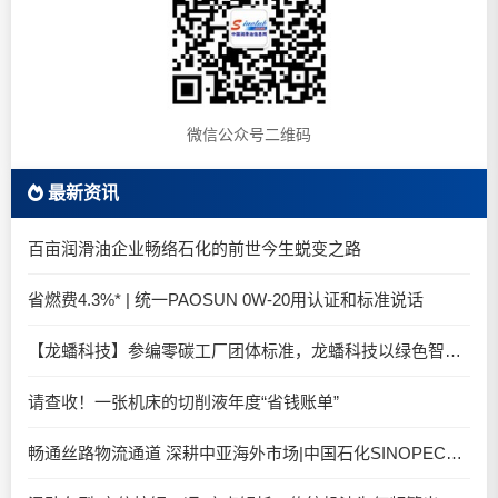
微信公众号二维码
最新资讯
百亩润滑油企业畅络石化的前世今生蜕变之路
省燃费4.3%* | 统一PAOSUN 0W-20用认证和标准说话
【龙蟠科技】参编零碳工厂团体标准，龙蟠科技以绿色智造锚定零碳未来
请查收！一张机床的切削液年度“省钱账单”
畅通丝路物流通道 深耕中亚海外市场|中国石化SINOPEC润滑油北京-阿拉木图图定班列顺利抵达