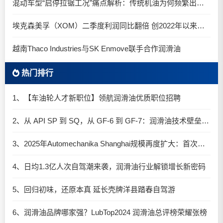
混动车型“启停拉锯工况”痛点解析：传统机油为何频繁出现油泥堆积？
埃克森美孚（XOM）二季度利润同比翻倍 创2022年以来新高
越南Thaco Industries与SK Enmove联手合作润滑油
热门排行
1、【车油轮人才新职位】领航润滑油优质职位招聘
2、从 API SP 到 SQ，从 GF-6 到 GF-7：润滑油技术壁垒再升高，你准备好了吗？
3、2025年Automechanika Shanghai规模再度扩大：首次启用国家会展中心（上海）全部15个展馆
4、日均1.3亿人次自驾潮来袭，润滑油行业解锁增长新密码​
5、回归初味，还原本真 延长壳牌洋县踏春自驾游
6、润滑油品牌哪家强？LubTop2024 润滑油总评榜荣耀张榜