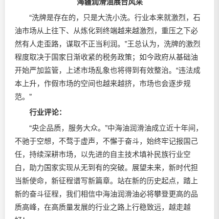
海疆润滑油展台风采
“洗牌是存在的，只是大洗小洗。行业本来就激烈，石
油市场从上往下、从炼化到终端越来越激烈，重压之下必
然有人走歪路，谋取不正当利润。”王总认为，洗牌的激烈
程度取决于国家日渐收紧的税务政策；如今政府从基础油
开始严加监管，上述市场乱象也将得到有效整治。“违法成
本上升，作假市场的空间也越来越挤，市场也会逐步规
范。”
行业评论：
“央企品质，服务大众。”中海油润滑油成立近十年间，
不驰于空想，不骛于虚声，不懈于奋斗，始终牢记报国己
任，持续深耕市场，以先进的自主技术填补民族行业空
白，助力国家实现从无到有的突破。展望未来，新时代担
当新使命，新征程谱写新篇章。站在新的历史起点，踏上
新的奋斗征程，我们相信中海油润滑油必将攀登更高的品
质高峰，在高质量发展的行业之路上行稳致远，越走越